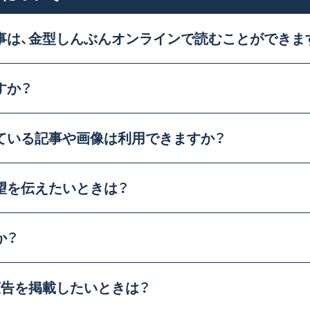
事は、
金型しんぶんオンラインで
読むことができま
すか？
ている
記事や画像は利用できま
すか？
望を
伝えたいときは？
か？
広告を
掲載したいときは？