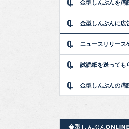
Q.
金型しんぶんを
購
Q.
金型しんぶんに広
Q.
ニュースリリース
Q.
試読紙を送っても
Q.
金型しんぶんの購
金型しんぶんONLIN