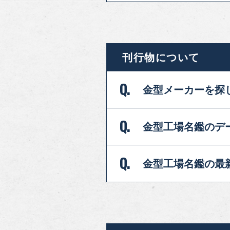
刊行物について
Q.
金型メーカーを
探
Q.
金型工場名鑑のデ
Q.
金型工場名鑑の最