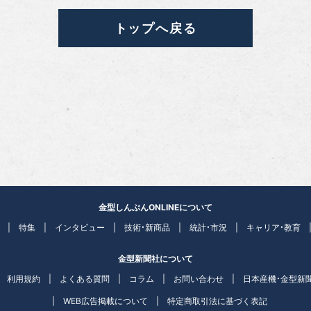
トップへ戻る
金型しんぶんONLINEについて
特集
インタビュー
技術・新商品
統計・市況
キャリア・教育
金型新聞社について
利用規約
よくある質問
コラム
お問い合わせ
日本産機・金型新
WEB広告掲載について
特定商取引法に基づく表記