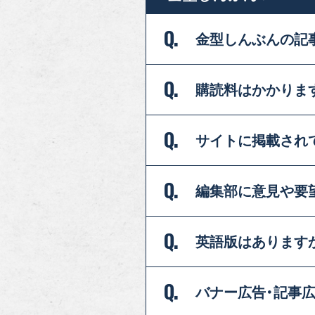
Q.
金型しんぶんの記
Q.
購読料は
かかりま
Q.
サイトに掲載され
Q.
編集部に意見や要
Q.
英語版は
あります
Q.
バナー広告・記事