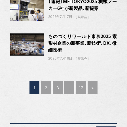
【速報】MF-TOKYO2025 機械メー
カー6社が新製品、新提案
2025年7月17日
展示会
ものづくりワールド東京2025 素
形材企業の新事業、新技術、DX、微
細技術
2025年7月16日
展示会
1
2
3
…
17
>