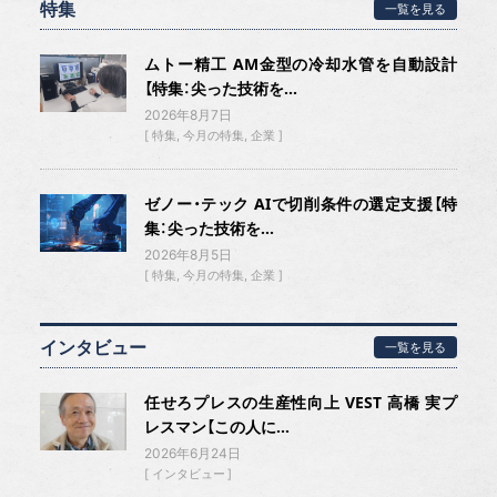
特集
一覧を見る
ムトー精工 AM金型の冷却水管を自動設計
【特集：尖った技術を...
2026年8月7日
特集
今月の特集
企業
ゼノー・テック AIで切削条件の選定支援【特
集：尖った技術を...
2026年8月5日
特集
今月の特集
企業
インタビュー
一覧を見る
任せろプレスの生産性向上 VEST 高橋 実プ
レスマン【この人に...
2026年6月24日
インタビュー