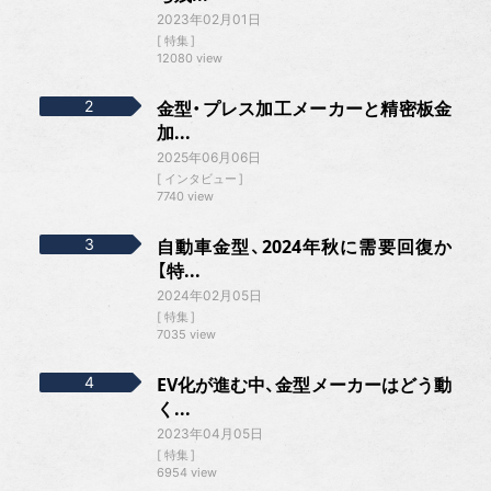
2023年02月01日
特集
12080 view
金型・プレス加工メーカーと精密板金
加...
2025年06月06日
インタビュー
7740 view
自動車金型、2024年秋に需要回復か
【特...
2024年02月05日
特集
7035 view
EV化が進む中、金型メーカーはどう動
く...
2023年04月05日
特集
6954 view