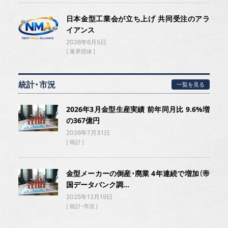
日本金型工業会が立ち上げ 共同受注のアラ
イアンス
2026年6月5日
業界団体
統計・市況
一覧を見る
2026年3月金型生産実績 前年同月比 9.6%増
の367億円
2026年7月31日
統計
金型メーカーの倒産・廃業 4年連続で増加（帝
国データバンク調...
2025年12月19日
統計・市況