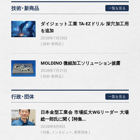
技術・新商品
一覧を見る
ダイジェット工業 TA-EZドリル 深穴加工用
を追加
2026年7月29日
技術・新商品
MOLDINO 微細加工ソリューション披露
2026年7月21日
技術・新商品
行政・団体
一覧を見る
日本金型工業会 市場拡大WGリーダー 大場
総一郎氏に聞く【特集...
2026年6月8日
特集
インタビュー
業界団体