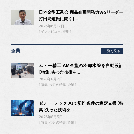
日本金型工業会 商品企画開発力WGリーダー
打田尚道氏に聞く【...
2026年6月12日
インタビュー
特集
企業
一覧を見る
ムトー精工 AM金型の冷却水管を自動設計
【特集：尖った技術を...
2026年8月7日
特集
今月の特集
企業
ゼノー・テック AIで切削条件の選定支援【特
集：尖った技術を...
2026年8月5日
特集
今月の特集
企業