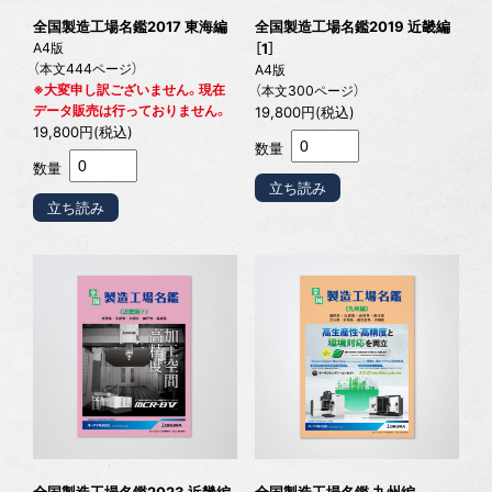
全国製造工場名鑑2017 東海編
全国製造工場名鑑2019 近畿編
A4版
［1］
（本文444ページ）
A4版
※大変申し訳ございません。現在
（本文300ページ）
データ販売は行っておりません。
19,800円(税込)
19,800円(税込)
数量
数量
立ち読み
立ち読み
全国製造工場名鑑2023 近畿編
全国製造工場名鑑 九州編