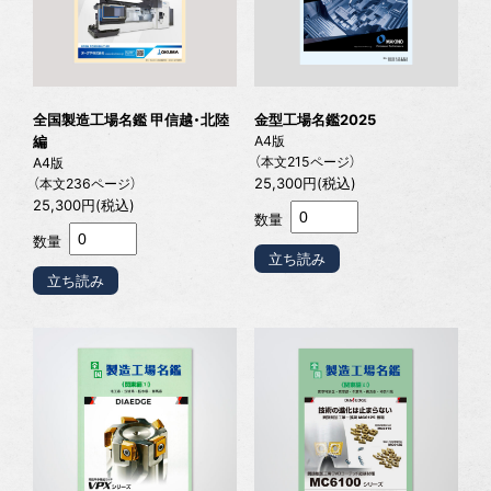
全国製造工場名鑑 甲信越・北陸
金型工場名鑑2025
編
A4版
（本文215ページ）
A4版
25,300円(税込)
（本文236ページ）
25,300円(税込)
数量
数量
立ち読み
立ち読み