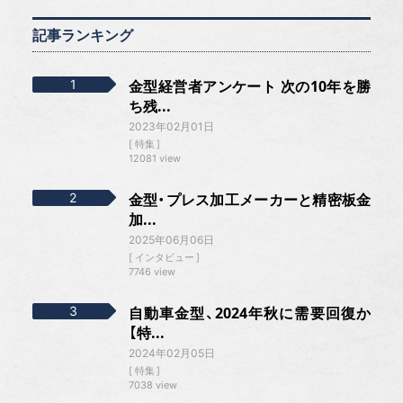
記事ランキング
金型経営者アンケート 次の10年を勝
ち残...
2023年02月01日
特集
12081 view
金型・プレス加工メーカーと精密板金
加...
2025年06月06日
インタビュー
7746 view
自動車金型、2024年秋に需要回復か
【特...
2024年02月05日
特集
7038 view