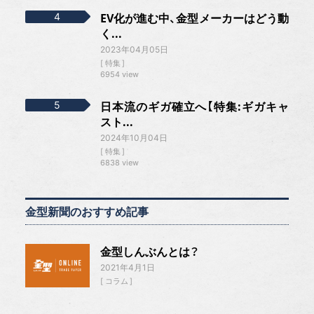
EV化が進む中、金型メーカーはどう動
く...
2023年04月05日
特集
6954 view
日本流のギガ確立へ【特集:ギガキャ
スト...
2024年10月04日
特集
6838 view
金型新聞のおすすめ記事
金型しんぶんとは？
2021年4月1日
コラム