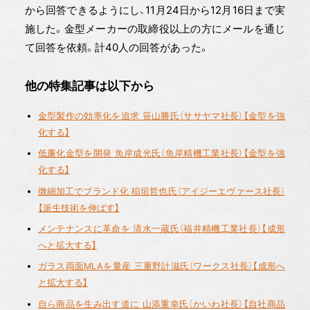
から回答できるようにし、11月24日から12月16日まで実
施した。金型メーカーの取締役以上の方にメールを通じ
て回答を依頼。計40人の回答があった。
他の特集記事は以下から
金型製作の効率化を追求 笹山勝氏（ササヤマ社長）【金型を強
化する】
低廉化金型を開発 魚岸成光氏（魚岸精機工業社長）【金型を強
化する】
微細加工でブランド化 稲垣哲也氏（アイジーエヴァース社長）
【派生技術を伸ばす】
メンテナンスに革命を 清水一蔵氏（福井精機工業社長）【成形
へと拡大する】
ガラス両面MLAを量産 三重野計滋氏（ワークス社長）【成形へ
と拡大する】
自ら商品を生み出す道に 山添重幸氏（かいわ社長）【自社商品