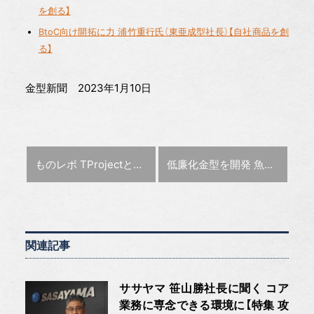
を創る】
BtoC向け開拓に力 浦竹重行氏（東亜成型社長）【自社商品を創
る】
金型新聞 2023年1月10日
前の記事 :
次の記事 :
ものレボ TProjectと提携し「TULIP」の販売代理店に
低廉化金型を開発 魚岸成光氏（魚岸精機工業社長）【特集：次の10年を勝ち残る4つの道】
関連記事
ササヤマ 笹山勝社長に聞く コア
業務に専念できる環境に【特集 攻