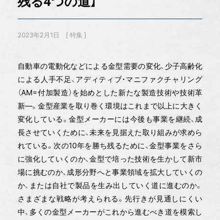
残る4つの道】
2023年2月1日
特集
自動車の電動化などによる金型需要の変化、少子高齢化
による人手不足、アディティブ・マニファクチャリング
（AM=付加製造）を始めとした新たな製造技術や技術革
新―。金型産業を取り巻く環境はこれまで以上に大きく
変化している。金型メーカーには今後も事業を継続、成
長させていくために、未来を見据えた取り組みが求めら
れている。次の10年を勝ち残るために、金型事業をさら
に強化していくのか、金型で培った技術を生かして新市
場に挑むのか、成形分野へと事業領域を拡大していくの
か、または自社で製品を生み出していく道に進むのか。
さまざまな戦略が考えられる。先行きが見通しにくい
中、多くの金型メーカーがこれから進むべき道を模索し