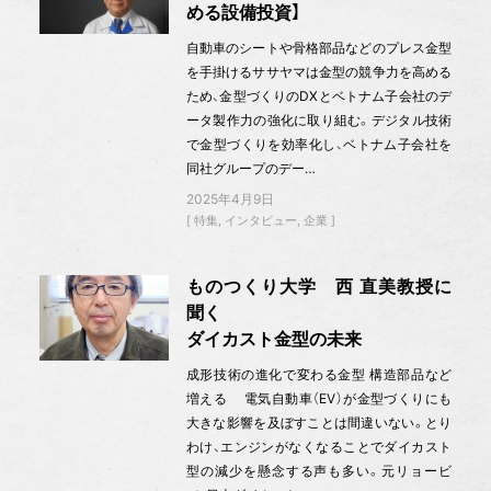
める設備投資】
自動車のシートや骨格部品などのプレス金型
を手掛けるササヤマは金型の競争力を高める
ため、金型づくりのDXとベトナム子会社のデ
ータ製作力の強化に取り組む。デジタル技術
で金型づくりを効率化し、ベトナム子会社を
同社グループのデー…
2025年4月9日
特集
インタビュー
企業
ものつくり大学 西 直美教授に
聞く
ダイカスト金型の未来
成形技術の進化で変わる金型 構造部品など
増える 電気自動車（EV）が金型づくりにも
大きな影響を及ぼすことは間違いない。とり
わけ、エンジンがなくなることでダイカスト
型の減少を懸念する声も多い。元リョービ