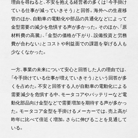
理由を尋ねると、不安を抱える経営者の多くは「今手掛け
ている仕事が減っていきそう」と回答。海外への生産移
管のほか、自動車の電動化や部品の共通化などによって
金型需要の減少を危惧する声が多かった。そのほか、「原
材料費の高騰」、「金型の価格が下がり、設備投資と労務
費が合わない」とコストや利益面での課題を挙げる人も
少なくなかった。
一方、事業の未来について安心と回答した人の理由では、
「今手掛けている仕事が増えていきそう」という回答が多
くを占めた。不安と回答する人が自動車の電動化による
需要減少を危惧する中、モータコアやバッテリーなど電
動化部品向け金型などで需要増加を期待する声が多かっ
た。モータコア金型を手掛けるメーカーでは、売上高が
昨年に比べて倍近く増加。さらに伸びることを見通して
いる。