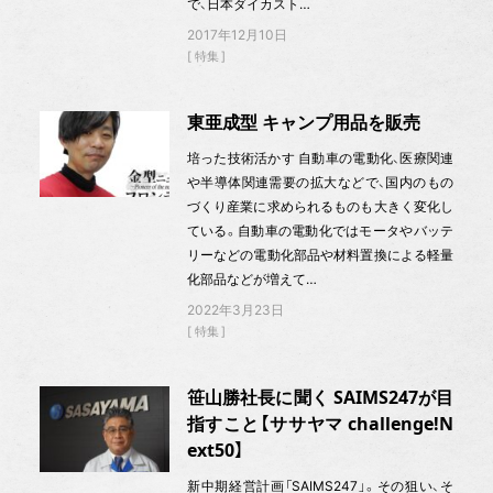
で、日本ダイカスト…
2017年12月10日
特集
東亜成型 キャンプ用品を販売
培った技術活かす 自動車の電動化、医療関連
や半導体関連需要の拡大などで、国内のもの
づくり産業に求められるものも大きく変化し
ている。自動車の電動化ではモータやバッテ
リーなどの電動化部品や材料置換による軽量
化部品などが増えて…
2022年3月23日
特集
笹山勝社長に聞く SAIMS247が目
指すこと【ササヤマ challenge!N
ext50】
新中期経営計画「SAIMS247」。その狙い、そ