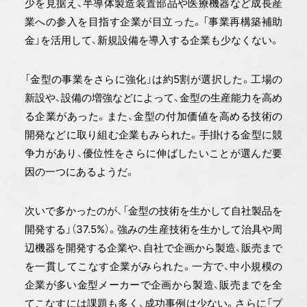
少を見据え、半導体製造装置部品や医療機器など成長産
業への参入を目指す企業が目立った。「事業再構築補助
金」を活用して、新規設備を導入する企業も少なくない。
「金型の事業をさらに強化」は約5割が選択した。工場の
新設や、設備の増強などによって、金型の生産能力を高め
る企業があった。また、金型の付加価値を高める技術の
開発などに取り組む企業もみられた。手掛ける金型に競
争力があり、優位性をさらに伸ばしたいことが選んだ要
因の一つにあるようだ。
次いで多かったのが、「金型の技術を生かして自社製品を
開発する」（37.5%）。強みの生産技術を生かして治具や周
辺機器を開発する企業や、自社で企画から製造、販売まで
を一貫してこなす企業がみられた。一方で、中小規模の
企業が多い金型メーカーで企画から製造、販売までを全
てこなすには課題も多く、成功事例は少ない。さらに「プ