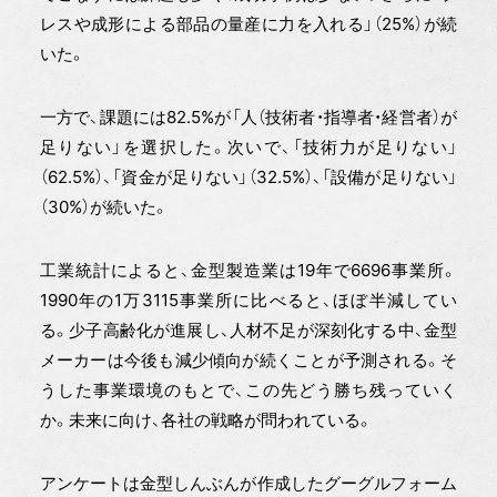
レスや成形による部品の量産に力を入れる」（25%）が続
いた。
一方で、課題には82.5%が「人（技術者・指導者・経営者）が
足りない」を選択した。次いで、「技術力が足りない」
（62.5%）、「資金が足りない」（32.5%）、「設備が足りない」
（30%）が続いた。
工業統計によると、金型製造業は19年で6696事業所。
1990年の1万3115事業所に比べると、ほぼ半減してい
る。少子高齢化が進展し、人材不足が深刻化する中、金型
メーカーは今後も減少傾向が続くことが予測される。そ
うした事業環境のもとで、この先どう勝ち残っていく
か。未来に向け、各社の戦略が問われている。
アンケートは金型しんぶんが作成したグーグルフォーム