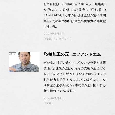
して目的は。笹山勝社長に聞いた。 「短納期」
を強みに、海外での競争に打ち勝つ
SAIMS247の3カ年の目標は金型の製作期間
半減。その真の狙いは金型の競争力の再強化
です。当…
2023年5月3日
特集
インタビュー
「5軸加工の匠」 エフアンドエム
デジタル技術の進化で、相次いで登場する新
技術。次世代の匠はそれらの技術を金型づく
りにどのように活かしているのか。また、そ
れら能力を習得するには、どのようなスキル
や育成が必要なのか。本特集では、様々ある
新技術の中でも、次世…
2022年3月4日
特集