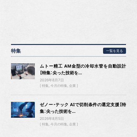
特集
一覧を見る
ムトー精工 AM金型の冷却水管を自動設計
【特集：尖った技術を...
2026年8月7日
特集
今月の特集
企業
ゼノー・テック AIで切削条件の選定支援【特
集：尖った技術を...
2026年8月5日
特集
今月の特集
企業