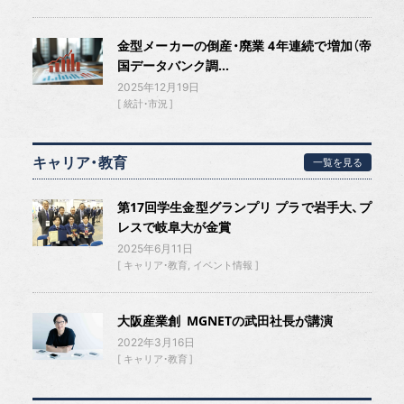
金型メーカーの倒産・廃業 4年連続で増加（帝
国データバンク調...
2025年12月19日
統計・市況
キャリア・教育
一覧を見る
第17回学生金型グランプリ プラで岩手大、プ
レスで岐阜大が金賞
2025年6月11日
キャリア・教育
イベント情報
大阪産業創 MGNETの武田社長が講演
2022年3月16日
キャリア・教育