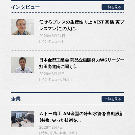
インタビュー
一覧を見る
任せろプレスの生産性向上 VEST 高橋 実プ
レスマン【この人に...
2026年6月24日
インタビュー
日本金型工業会 商品企画開発力WGリーダー
打田尚道氏に聞く【...
2026年6月12日
インタビュー
特集
企業
一覧を見る
ムトー精工 AM金型の冷却水管を自動設計
【特集：尖った技術を...
2026年8月7日
特集
今月の特集
企業