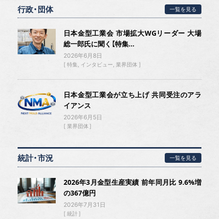
行政・団体
一覧を見る
日本金型工業会 市場拡大WGリーダー 大場
総一郎氏に聞く【特集...
2026年6月8日
特集
インタビュー
業界団体
日本金型工業会が立ち上げ 共同受注のアラ
イアンス
2026年6月5日
業界団体
統計・市況
一覧を見る
2026年3月金型生産実績 前年同月比 9.6%増
の367億円
2026年7月31日
統計