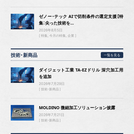
ゼノー・テック AIで切削条件の選定支援【特
集：尖った技術を...
2026年8月5日
特集
今月の特集
企業
技術・新商品
一覧を見る
ダイジェット工業 TA-EZドリル 深穴加工用
を追加
2026年7月29日
技術・新商品
MOLDINO 微細加工ソリューション披露
2026年7月21日
技術・新商品