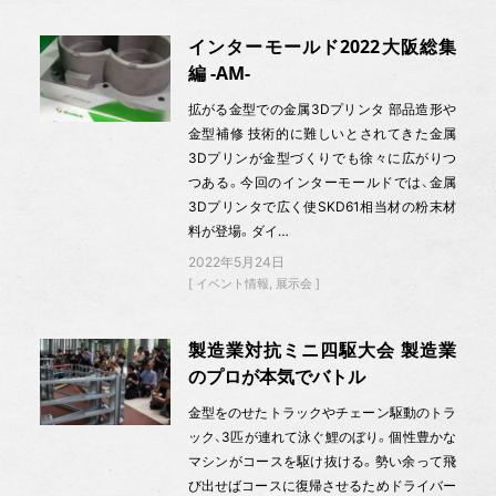
インターモールド2022大阪総集
編 -AM-
拡がる金型での金属3Dプリンタ 部品造形や
金型補修 技術的に難しいとされてきた金属
3Dプリンが金型づくりでも徐々に広がりつ
つある。今回のインターモールドでは、金属
3Dプリンタで広く使SKD61相当材の粉末材
料が登場。ダイ…
2022年5月24日
イベント情報
展示会
製造業対抗ミニ四駆大会 製造業
のプロが本気でバトル
金型をのせたトラックやチェーン駆動のトラ
ック、3匹が連れて泳ぐ鯉のぼり。個性豊かな
マシンがコースを駆け抜ける。勢い余って飛
び出せばコースに復帰させるためドライバー