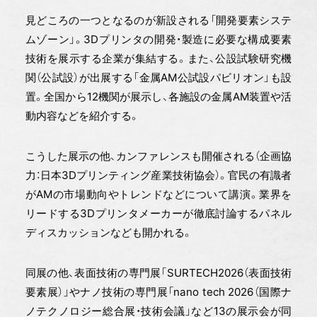
見どころの一つとなるのが新設される「開発要素システ
ムゾーン」。3Dプリンタの開発・製造に必要な構成要素
技術を展示する企業が集結する。また、公設試験研究機
関（公試設）が出展する「金属AM公試設パビリオン」も設
置。全国から12機関が展示し、各施設の金属AM装置や活
動内容などを紹介する。
こうした展示の他、カンファレンスも開催される（企画協
力：日本3Dプリンティング産業技術協会）。官民の有識者
がAMの市場動向やトレンドなどについて講演。業界を
リードする3Dプリンタメーカーが徹底討論するパネル
ディスカッションなども開かれる。
同展の他、表面技術の専門展「SURTECH2026（表面技術
要素展）」やナノ技術の専門展「nano tech 2026（国際ナ
ノテクノロジー総合展・技術会議」など13の展示会が同