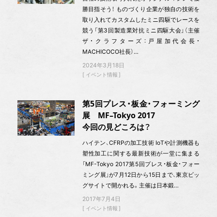
勝目指そう！ ものづくり企業が独自の技術を
取り入れてカスタムしたミニ四駆でレースを
競う「第3回製造業対抗ミニ四駆大会」（主催
ザ・クラフターズ：戸屋加代会長・
MACHICOCO社長）…
2024年3月18日
イベント情報
第5回プレス・板金・フォーミング
展 MF–Tokyo 2017
今回の見どころは？
ハイテン、CFRPの加工技術 IoTや計測機器も
塑性加工に関する最新技術が一堂に集まる
「MF-Tokyo 2017第5回プレス・板金・フォー
ミング展」が7月12日から15日まで、東京ビッ
グサイトで開かれる。主催は日本鍛…
2017年7月4日
イベント情報