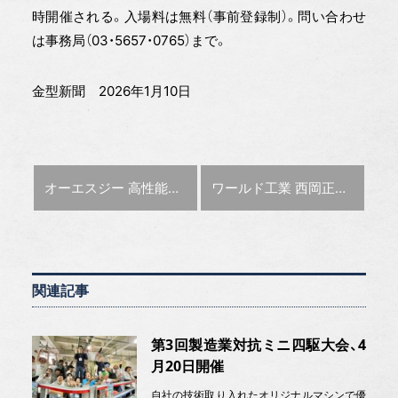
時開催される。入場料は無料（事前登録制）。問い合わせ
は事務局（03・5657・0765）まで。
金型新聞 2026年1月10日
前の記事 :
次の記事 :
オーエスジー 高性能油穴付き超硬ドリル
ワールド工業 西岡正幸社長に聞く 宇宙で使う金型開発
関連記事
第3回製造業対抗ミニ四駆大会、4
月20日開催
自社の技術取り入れたオリジナルマシンで優