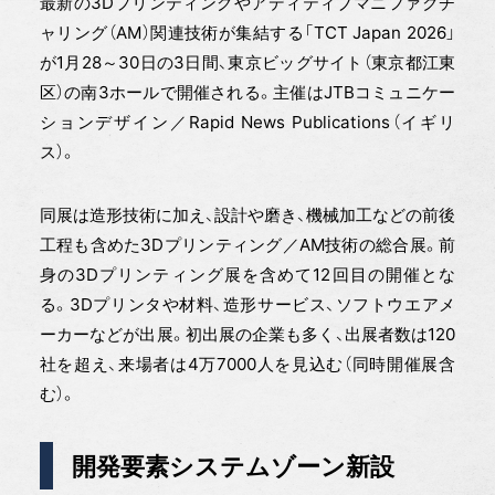
最新の3Dプリンティングやアディティブマニファクチ
ャリング（AM）関連技術が集結する「TCT Japan 2026」
が1月28～30日の3日間、東京ビッグサイト（東京都江東
区）の南3ホールで開催される。主催はJTBコミュニケー
ションデザイン／Rapid News Publications（イギリ
ス）。
同展は造形技術に加え、設計や磨き、機械加工などの前後
工程も含めた3Dプリンティング／AM技術の総合展。前
身の3Dプリンティング展を含めて12回目の開催とな
る。3Dプリンタや材料、造形サービス、ソフトウエアメ
ーカーなどが出展。初出展の企業も多く、出展者数は120
社を超え、来場者は4万7000人を見込む（同時開催展含
む）。
開発要素システムゾーン新設