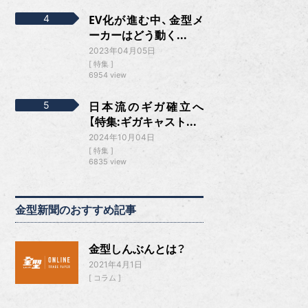
EV化が進む中、金型メ
ーカーはどう動く...
2023年04月05日
特集
6954 view
日本流のギガ確立へ
【特集:ギガキャスト...
2024年10月04日
特集
6835 view
金型新聞のおすすめ記事
金型しんぶんとは？
2021年4月1日
コラム