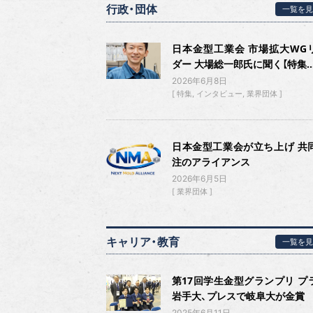
行政・団体
一覧を見
日本金型工業会 市場拡大WG
ダー 大場総一郎氏に聞く【特集..
2026年6月8日
特集
インタビュー
業界団体
日本金型工業会が立ち上げ 共
注のアライアンス
2026年6月5日
業界団体
キャリア・教育
一覧を見
第17回学生金型グランプリ プ
岩手大、プレスで岐阜大が金賞
2025年6月11日