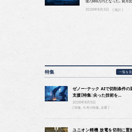
億7,669万円となった。前月比
2026年6月3日
統計
特集
一覧を見
ゼノー・テック AIで切削条件の
支援【特集：尖った技術を...
2026年8月5日
特集
今月の特集
企業
ユニオン精機 放電を切削に置