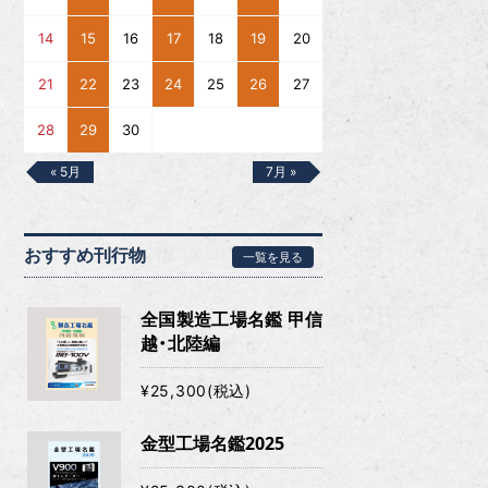
14
15
16
17
18
19
20
21
22
23
24
25
26
27
28
29
30
« 5月
7月 »
おすすめ刊行物
一覧を見る
全国製造工場名鑑 甲信
越・北陸編
¥25,300(税込)
金型工場名鑑2025