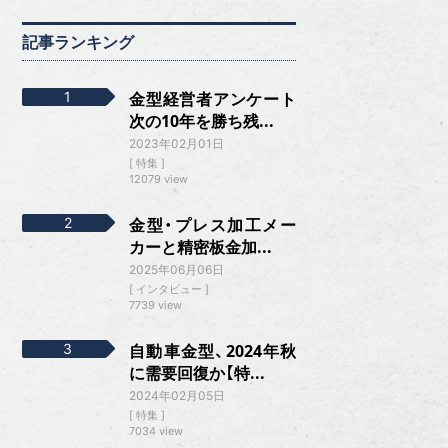
記事ランキング
金型経営者アンケート
次の10年を勝ち残...
2023年02月01日
特集
12079 view
金型・プレス加工メー
カーと精密板金加...
2025年06月06日
インタビュー
7739 view
自動車金型、2024年秋
に需要回復か【特...
2024年02月05日
特集
7034 view