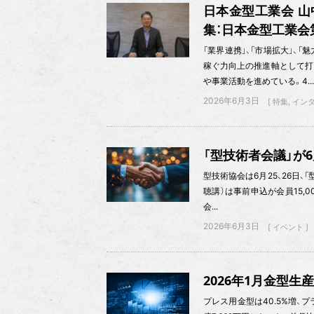
日本金型工業会 山
集：日本金型工業会
「業界連携」、「市場拡大」、
稼ぐ力向上の推進軸として打
や事業活動を進めている。4...
2026年6月3日
特集
イン
「型技術者会議」が6
型技術協会は6月25、26日、
聴講）は事前申込が会員15,00
会...
2026年6月3日
イベント
2026年1月金型生産
プレス用金型は40.5%増、プラ