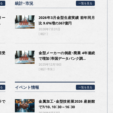
統計・市況
る
一覧を見る
リー
2026年3月金型生産実績 前年同月
.
比 9.6%増の367億円
2026年7月31日
統計
同受
金型メーカーの倒産・廃業 4年連続
で増加（帝国データバンク調...
2025年12月19日
統計・市況
イベント情報
る
一覧を見る
ラで
金属加工・金型技術展2026 産創館
で7/10、10：30～16：30
2026年6月12日