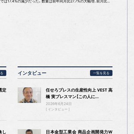
では17.4%の減少だった。数量は前年同月比27.7%の大幅増、前月比...
インタビュー
る
一覧を見る
選定
任せろプレスの生産性向上 VEST 高
橋 実プレスマン【この人に...
2026年6月24日
インタビュー
換し
日本金型工業会 商品企画開発力W