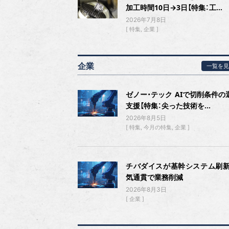
加工時間10日→3日【特集：工...
2026年7月8日
特集
企業
企業
一覧を見
ゼノー・テック AIで切削条件の
支援【特集：尖った技術を...
2026年8月5日
特集
今月の特集
企業
チバダイスが基幹システム刷新
気通貫で業務削減
2026年8月3日
企業