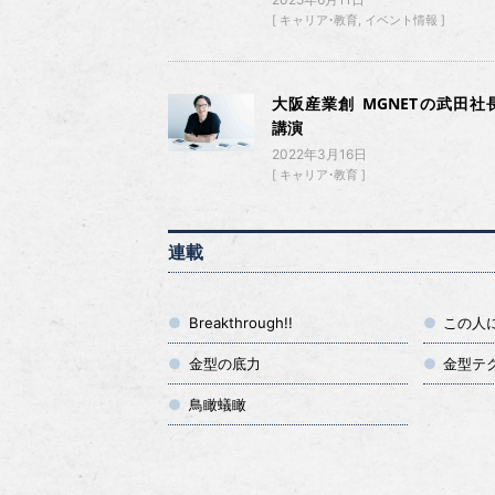
キャリア・教育
イベント情報
大阪産業創 MGNETの武田社
講演
2022年3月16日
キャリア・教育
連載
Breakthrough!!
この人
金型の底力
金型テ
鳥瞰蟻瞰