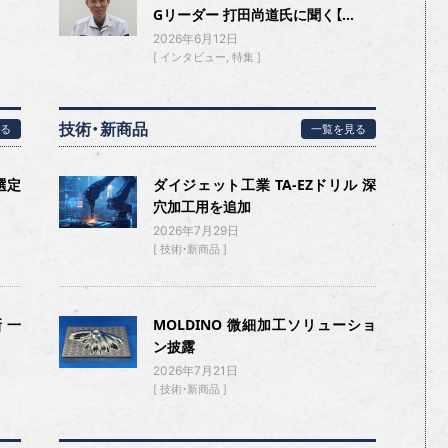
Gリーダー 打田尚道氏に聞く【...
2026年6月12日
インタビュー
特集
技術・新商品
る
一覧を見る
選定
ダイジェット工業 TA-EZドリル 深
穴加工用を追加
2026年7月29日
技術・新商品
 一
MOLDINO 微細加工ソリューショ
ン披露
2026年7月21日
技術・新商品