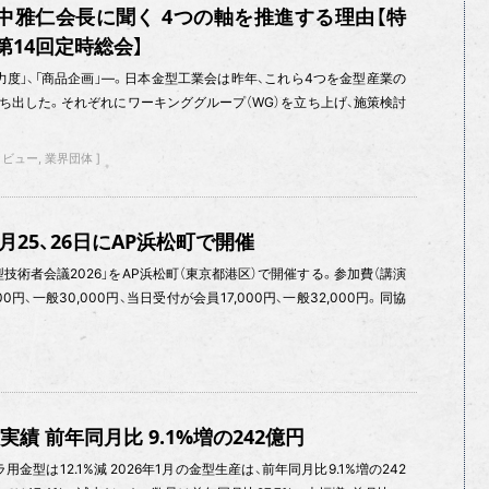
中雅仁会長に聞く 4つの軸を推進する理由【特
第14回定時総会】
「魅力度」、「商品企画」—。日本金型工業会は昨年、これら4つを金型産業の
ち出した。それぞれにワーキンググループ（WG）を立ち上げ、施策検討
タビュー
業界団体
月25、26日にAP浜松町で開催
「型技術者会議2026」をAP浜松町（東京都港区）で開催する。参加費（講演
0円、一般30,000円、当日受付が会員17,000円、一般32,000円。同協
実績 前年同月比 9.1%増の242億円
用金型は12.1%減 2026年1月の金型生産は、前年同月比9.1%増の242