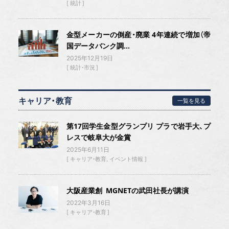
統計
金型メーカーの倒産・廃業 4年連続で増加（帝
国データバンク調...
2025年12月19日
統計・市況
キャリア・教育
一覧を見る
第17回学生金型グランプリ プラで岩手大、プ
レスで岐阜大が金賞
2025年6月11日
キャリア・教育
イベント情報
大阪産業創 MGNETの武田社長が講演
2022年3月16日
キャリア・教育