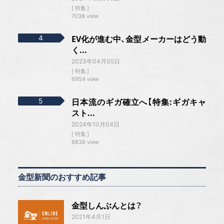
特集
7038 view
EV化が進む中、金型メーカーはどう動
く...
2023年04月05日
特集
6954 view
日本流のギガ確立へ【特集:ギガキャ
スト...
2024年10月04日
特集
6838 view
金型新聞のおすすめ記事
金型しんぶんとは？
2021年4月1日