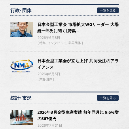
行政・団体
一覧を見る
日本金型工業会 市場拡大WGリーダー 大場
総一郎氏に聞く【特集...
2026年6月8日
特集
インタビュー
業界団体
日本金型工業会が立ち上げ 共同受注のアラ
イアンス
2026年6月5日
業界団体
統計・市況
一覧を見る
2026年3月金型生産実績 前年同月比 9.6%増
の367億円
2026年7月31日