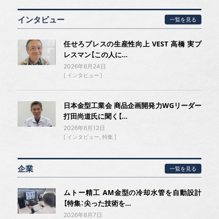
インタビュー
一覧を見る
任せろプレスの生産性向上 VEST 高橋 実プ
レスマン【この人に...
2026年6月24日
インタビュー
日本金型工業会 商品企画開発力WGリーダー
打田尚道氏に聞く【...
2026年6月12日
インタビュー
特集
企業
一覧を見る
ムトー精工 AM金型の冷却水管を自動設計
【特集：尖った技術を...
2026年8月7日