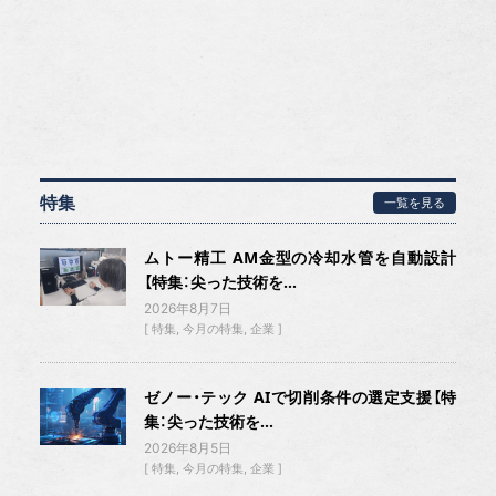
特集
一覧を見る
ムトー精工 AM金型の冷却水管を自動設計
【特集：尖った技術を...
2026年8月7日
特集
今月の特集
企業
ゼノー・テック AIで切削条件の選定支援【特
集：尖った技術を...
2026年8月5日
特集
今月の特集
企業