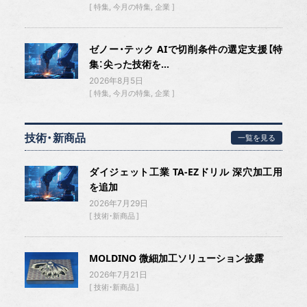
特集
今月の特集
企業
ゼノー・テック AIで切削条件の選定支援【特
集：尖った技術を...
2026年8月5日
特集
今月の特集
企業
技術・新商品
一覧を見る
ダイジェット工業 TA-EZドリル 深穴加工用
を追加
2026年7月29日
技術・新商品
MOLDINO 微細加工ソリューション披露
2026年7月21日
技術・新商品