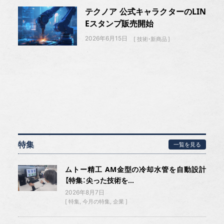
テクノア 公式キャラクターのLIN
Eスタンプ販売開始
2026年6月15日
技術・新商品
特集
一覧を見る
ムトー精工 AM金型の冷却水管を自動設計
【特集：尖った技術を...
2026年8月7日
特集
今月の特集
企業