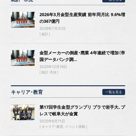
2026年3月金型生産実績 前年同月比 9.6%増
の367億円
2026年7月31日
統計
金型メーカーの倒産・廃業 4年連続で増加（帝
国データバンク調...
2025年12月19日
統計・市況
キャリア・教育
一覧を見る
第17回学生金型グランプリ プラで岩手大、プ
レスで岐阜大が金賞
2025年6月11日
キャリア・教育
イベント情報