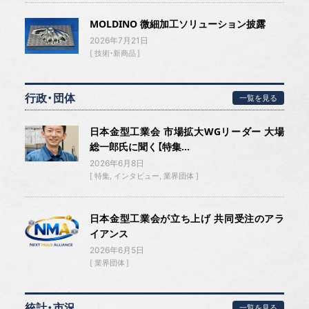
MOLDINO 微細加工ソリューション披露
2026年7月21日
技術・新商品
行政・団体
一覧を見る
日本金型工業会 市場拡大WGリーダー 大場
総一郎氏に聞く【特集...
2026年6月8日
特集
インタビュー
業界団体
日本金型工業会が立ち上げ 共同受注のアラ
イアンス
2026年6月5日
業界団体
統計・市況
一覧を見る