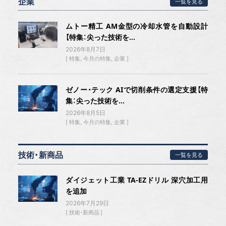
企業
一覧を見る
ムトー精工 AM金型の冷却水管を自動設計
【特集：尖った技術を...
2026年8月7日
特集
今月の特集
企業
ゼノー・テック AIで切削条件の選定支援【特
集：尖った技術を...
2026年8月5日
特集
今月の特集
企業
技術・新商品
一覧を見る
ダイジェット工業 TA-EZドリル 深穴加工用
を追加
2026年7月29日
技術・新商品