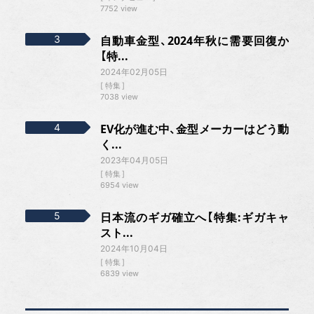
7752 view
自動車金型、2024年秋に需要回復か
【特...
2024年02月05日
特集
7038 view
EV化が進む中、金型メーカーはどう動
く...
2023年04月05日
特集
6954 view
日本流のギガ確立へ【特集:ギガキャ
スト...
2024年10月04日
特集
6839 view