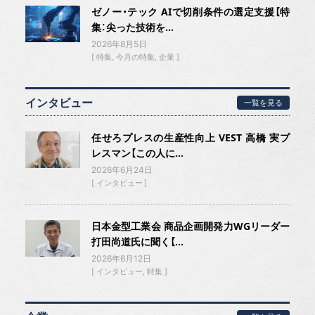
ゼノー・テック AIで切削条件の選定支援【特
集：尖った技術を...
2026年8月5日
特集
今月の特集
企業
インタビュー
一覧を見る
任せろプレスの生産性向上 VEST 高橋 実プ
レスマン【この人に...
2026年6月24日
インタビュー
日本金型工業会 商品企画開発力WGリーダー
打田尚道氏に聞く【...
2026年6月12日
インタビュー
特集