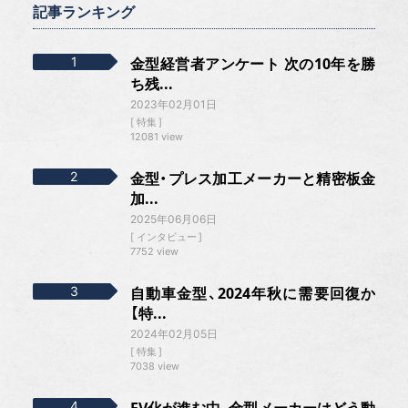
記事ランキング
金型経営者アンケート 次の10年を勝
ち残...
2023年02月01日
特集
12081 view
金型・プレス加工メーカーと精密板金
加...
2025年06月06日
インタビュー
7752 view
自動車金型、2024年秋に需要回復か
【特...
2024年02月05日
特集
7038 view
EV化が進む中、金型メーカーはどう動