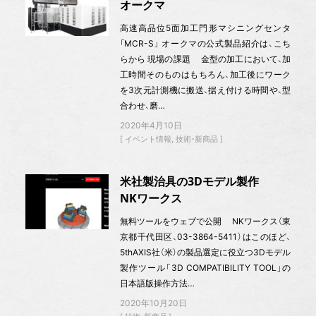
オークマ
高速高品位5面加工門形マシニングセンタ
「MCR-S」 オークマの公式製品紹介は、こち
らから 現場の課題 金型の加工において、加
工時間そのものはもちろん、加工後にワーク
を3次元計測機に搬送、据え付ける時間や、型
合わせ、磨…
2020年4月10日
イベント情報
技術・新商品
米社製治具の3Dモデル製作
NKワークス
無料ツールをウェブで公開 NKワークス（東
京都千代田区、03-3864-5411）はこのほど、
5thAXIS社（米）の製品選定に役立つ3Dモデル
製作ツール「3D COMPATIBILITY TOOL」の
日本語版操作方法…
2020年10月20日