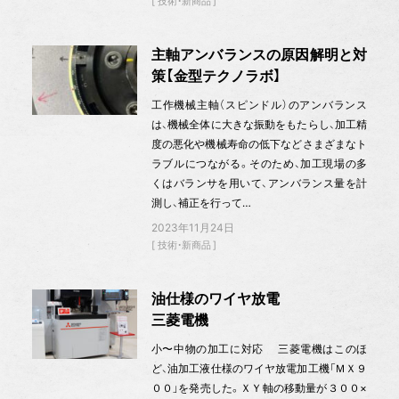
技術・新商品
主軸アンバランスの原因解明と対
策【金型テクノラボ】
工作機械主軸（スピンドル）のアンバランス
は、機械全体に大きな振動をもたらし、加工精
度の悪化や機械寿命の低下などさまざまなト
ラブルにつながる。そのため、加工現場の多
くはバランサを用いて、アンバランス量を計
測し、補正を行って…
2023年11月24日
技術・新商品
油仕様のワイヤ放電
三菱電機
小〜中物の加工に対応 三菱電機はこのほ
ど、油加工液仕様のワイヤ放電加工機「ＭＸ９
００」を発売した。ＸＹ軸の移動量が３００×