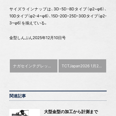
サイズラインナップは、3D・5D・8Dタイプ（φ2~φ6）、
10Dタイプ（φ2・4~φ6）、15D・20D・25D・30Dタイプ（φ2・
3~φ6）を揃えている。
金型しんぶん2025年12月10日号
前の記事 :
次の記事 :
ナガセインテグレックス 新藤常務が社長に
TCTJapan2026 1月28～30日に東京ビッグサイトで開催
関連記事
大型金型の加工から計測まで