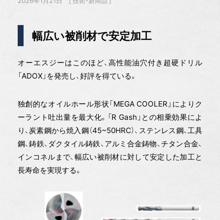
2026年1月21日
技術・新商品
幅広い被削材で安定加工
オーエスジーはこのほど、高性能油穴付き超硬ドリル
「ADOX」を発売し、好評を得ている。
独創的なオイルホール形状「MEGA COOLER」によりク
ーラント吐出量を最大化。「R Gash」との相乗効果によ
り、炭素鋼から焼入鋼（45~50HRC）、ステンレス鋼、工具
鋼、鋳鉄、ダクタイル鋳鉄、アルミ合金鋳物、チタン合金、
インコネルまで、幅広い被削材に対して安定した加工と
長寿命を実現する。