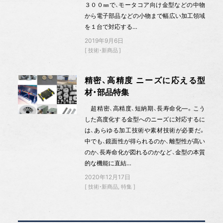
３００㎜で、モータコア向け金型などの中物
から電子部品などの小物まで幅広い加工領域
を１台で対応する…
2019年9月6日
技術・新商品
精密、高精度 ニーズに応える型
材・部品特集
超精密、高精度、短納期、長寿命化—。こう
した高度化する金型へのニーズに対応するに
は、あらゆる加工技術や素材技術が必要だ。
中でも、鏡面性が得られるのか、離型性が高い
のか、長寿命化が図れるのかなど、金型の本質
的な機能に直結…
2020年12月17日
技術・新商品
特集