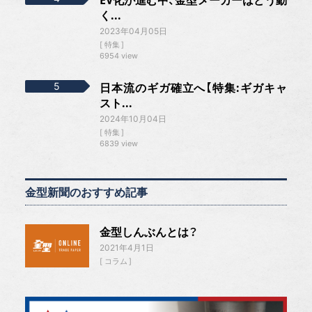
く...
2023年04月05日
特集
6954 view
日本流のギガ確立へ【特集:ギガキャ
スト...
2024年10月04日
特集
6839 view
金型新聞のおすすめ記事
金型しんぶんとは？
2021年4月1日
コラム