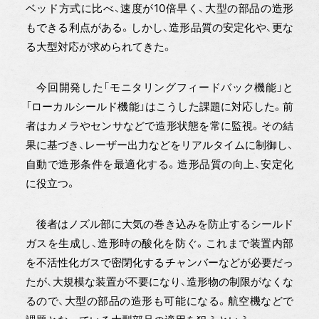
ベッド方式に比べ、速度が10倍早く、大型の部品の造形
もできる利点がある。しかし、造形品質の安定化や、更な
る大型対応が求められてきた。
今回開発した「モニタリングフィードバック機能」と
「ローカルシールド機能」はこうした課題に対応した。前
者はカメラやセンサなどで造形状態を常に監視。その結
果に基づき、レーザー出力などをリアルタイムに制御し、
自動で造形条件を最適化する。造形品質の向上、安定化
に役立つ。
後者はノズル部に大気の巻き込みを防止するシールド
ガスを生成し、造形時の酸化を防ぐ。これまで装置内部
を不活性化ガスで密閉化するチャンバーなどが必要だっ
たが、大規模な装置が不要になり、造形物の制限がなくな
るので、大型の部品の造形も可能になる。航空機などで