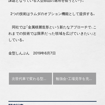
課題となっている大型部品の適用を狙うという。
2つの技術はラムダのオプション機能として提供する。
同社では「金属積層造形という新たなアプローチで、こ
れまでの技術では限界だった領域を広げていきたい」と
している。
金型しんぶん 2019年6月7日
前の記事 :
次の記事 :
次世代車で変わる型作り
冨山 隆アライアンス・グローバ
勉強会・工場見学を充実
金型工