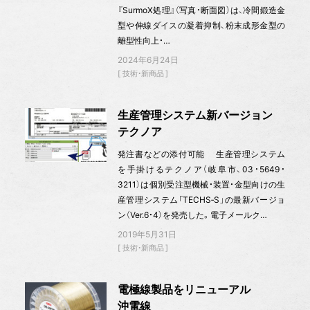
『SurmoX処理』（写真・断面図）は、冷間鍛造金
型や伸線ダイスの凝着抑制、粉末成形金型の
離型性向上・…
2024年6月24日
技術・新商品
生産管理システム新バージョン
テクノア
発注書などの添付可能 生産管理システム
を手掛けるテクノア（岐阜市、03・5649・
3211）は個別受注型機械・装置・金型向けの生
産管理システム「TECHS‐S」の最新バージョ
ン（Ver.6・4）を発売した。電子メールク…
2019年5月31日
技術・新商品
電極線製品をリニューアル
沖電線