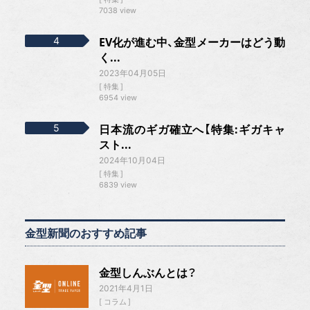
7038 view
EV化が進む中、金型メーカーはどう動
く...
2023年04月05日
特集
6954 view
日本流のギガ確立へ【特集:ギガキャ
スト...
2024年10月04日
特集
6839 view
金型新聞のおすすめ記事
金型しんぶんとは？
2021年4月1日
コラム