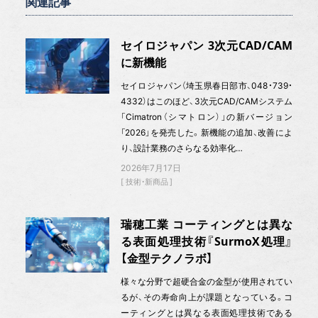
関連記事
セイロジャパン 3次元CAD/CAM
に新機能
セイロジャパン（埼玉県春日部市、048・739・
4332）はこのほど、3次元CAD/CAMシステム
「Cimatron（シマトロン）」の新バージョン
「2026」を発売した。新機能の追加、改善によ
り、設計業務のさらなる効率化…
2026年7月17日
技術・新商品
瑞穂工業 コーティングとは異な
る表面処理技術『SurmoX処理』
【金型テクノラボ】
様々な分野で超硬合金の金型が使用されてい
るが、その寿命向上が課題となっている。コ
ーティングとは異なる表面処理技術である