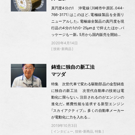
真円度4分の1 沖電線（川崎市中原区、044-
766-3171）はこのほど、電極線製品を全面リ
ニューアルした。電極線全製品の真円度を現
行品の4分の1の0・25μmまで抑えたほか、パ
ッケージも一新。5月から国内販売を開始…
2020年4月14日
技術・新商品
鋳造に独自の新工法
マツダ
特集 次世代車で変わる駆動部品の金型鋳造
に独自の新工法 次世代自動車の技術は電
動化に限らない。注目されるのがエンジンの
進化だ。燃費性能を追求する新型エンジン
「スカイアクティブ」。多くの自動車メーカー
が電動化に力を入れる…
2019年10月3日
インタビュー
技術・新商品
特集