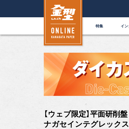
特集
イン
【ウェブ限定】平面研削盤「S
ナガセインテグレック