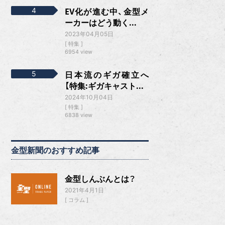
EV化が進む中、金型メ
ーカーはどう動く...
2023年04月05日
特集
6954 view
日本流のギガ確立へ
【特集:ギガキャスト...
2024年10月04日
特集
6838 view
金型新聞のおすすめ記事
金型しんぶんとは？
2021年4月1日
コラム