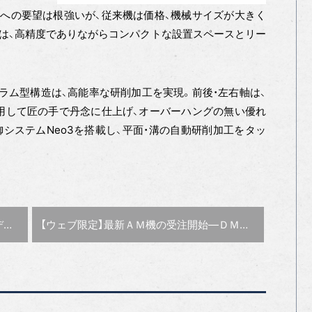
への要望は根強いが、従来機は価格、機械サイズが大きく
5」は、高精度でありながらコンパクトな設置スペースとリー
コラム型構造は、高能率な研削加工を実現。前後・左右軸は、
用して匠の手で丹念に仕上げ、オーバーハングの無い優れ
御システムNeo3を搭載し、平面・溝の自動研削加工をタッ
次の記事 :
ク
【ウェブ限定】最新ＡＭ機の受注開始―ＤＭＧ森精機