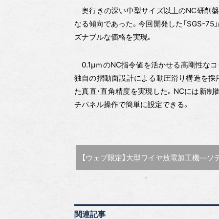
奥行きの深い中型サイズ以上のNC研削盤
なる傾向であった。今回開発した「SGS-7
ズナブルな価格を実現。
0.1μｍのNC指令値を活かせる高剛性な
独自の摺動面設計による動圧滑り構造を採
た真直・直角精度を実現した。NCには新制
チパネル操作で簡単に設定できる。
前の記事 :
【ウェブ限定】大型ワイヤ放電加工機―ソディッ
関連記事