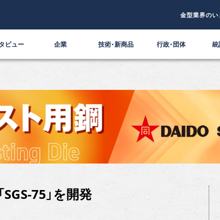
金型業界のい
タビュー
企業
技術・新商品
行政・団体
統
GS‐75」を開発
ス