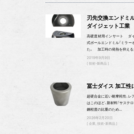
刃先交換エンドミ
ダイジェット工業
高硬度材用インサート ダイ
式ボールエンドミル「ミラー
た。 加工時の発熱を抑える
2019年9月9日
技術・新商品
冨士ダイス 加工性
超硬合金に近い耐摩耗性、レアメ
はこのほど、新材料「サステロ
鋼程度の比重のため…
2026年2月20日
企業
技術・新商品