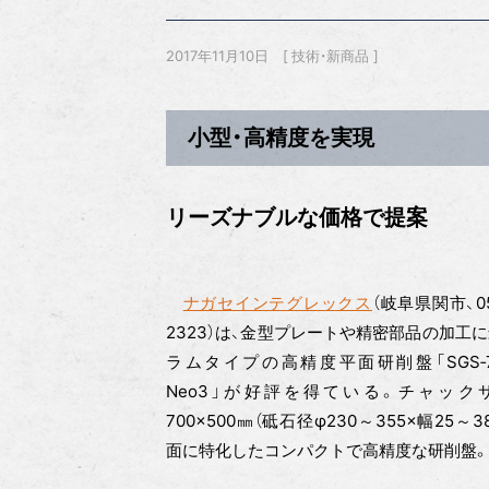
2017年11月10日
技術・新商品
小型・高精度を実現
リーズナブルな価格で提案
ナガセインテグレックス
（岐阜県関市、05
2323）は、金型プレートや精密部品の加工
ラムタイプの高精度平面研削盤「SGS‐75
Neo3」が好評を得ている。チャック
700×500㎜（砥石径φ230～355×幅25～
面に特化したコンパクトで高精度な研削盤。