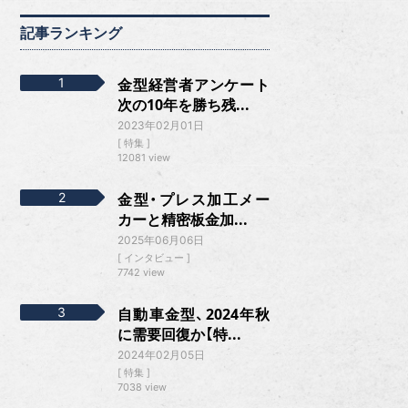
記事ランキング
金型経営者アンケート
次の10年を勝ち残...
2023年02月01日
特集
12081 view
金型・プレス加工メー
カーと精密板金加...
2025年06月06日
インタビュー
7742 view
自動車金型、2024年秋
に需要回復か【特...
2024年02月05日
特集
7038 view