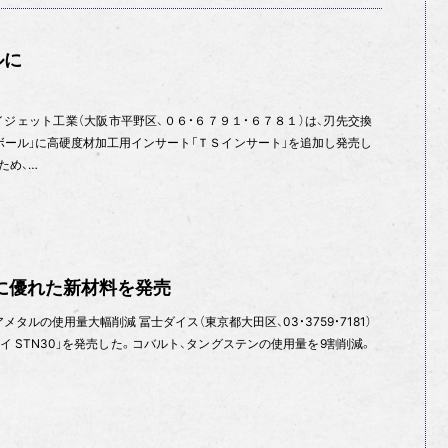
ルに
ジェット工業（大阪市平野区、０６・６７９１・６７８１）は、刃先交換
ボール」に高硬度材加工用インサート「ＴＳインサート」を追加し発売し
ため、…
に優れた新材料を発売
タルの使用量大幅削減 冨士ダイス（東京都大田区、03・3759・7181）
イ STN30」を発売した。コバルト、タングステンの使用量を9割削減。