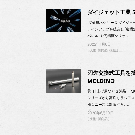
ダイジェット工業 
縦横無尽シリーズ ダイジェット
ラインアップを拡充し「縦横
バレル」や高精度ソリッ…
2022年1月6日
技術・新商品
機械加工
刃先交換式工具を
MOLDINO
荒、仕上げ用など３製品 MOL
シリーズから高送りラジアス
様なニーズに対応する。…
2020年6月10日
技術・新商品