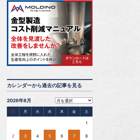
カレンダーから過去の記事を見る
2026年8月
日
月
火
水
木
金
土
1
2
3
4
5
6
7
8