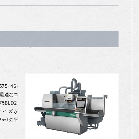
75・46・
に最適なコ
BLD2‐
サイズが
38㎜）の平