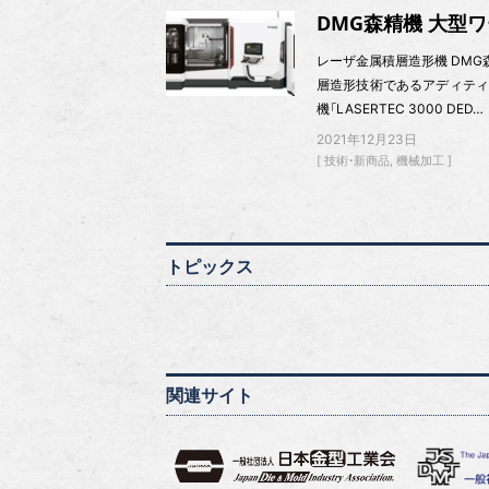
DMG森精機 大型
レーザ金属積層造形機 DM
層造形技術であるアディティ
機「LASERTEC 3000 DED…
2021年12月23日
技術・新商品
機械加工
トピックス
関連サイト