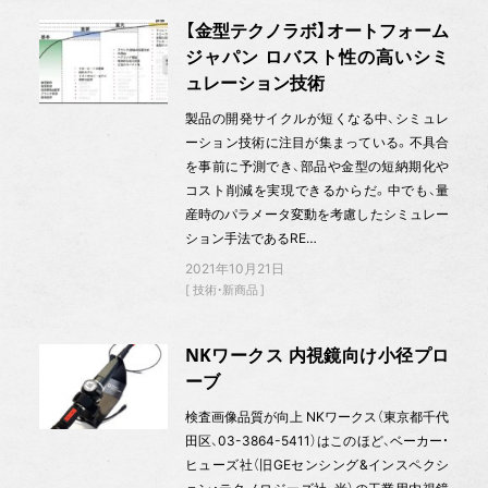
【金型テクノラボ】オートフォーム
ジャパン ロバスト性の高いシミ
ュレーション技術
製品の開発サイクルが短くなる中、シミュレ
ーション技術に注目が集まっている。不具合
を事前に予測でき、部品や金型の短納期化や
コスト削減を実現できるからだ。中でも、量
産時のパラメータ変動を考慮したシミュレー
ション手法であるRE…
2021年10月21日
技術・新商品
NKワークス 内視鏡向け小径プロ
ーブ
検査画像品質が向上 NKワークス（東京都千代
田区、03-3864-5411）はこのほど、ベーカー・
ヒューズ社（旧GEセンシング&インスペクシ