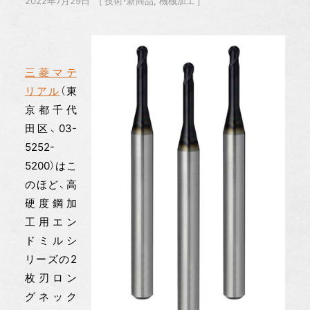
2022年7月29日
技術・新商品
機械加工
三菱マテ
リアル
（東
京都千代
田区、03-
5252-
5200）はこ
のほど、高
硬度鋼加
工用エン
ドミルシ
リーズの2
枚刃ロン
グネック