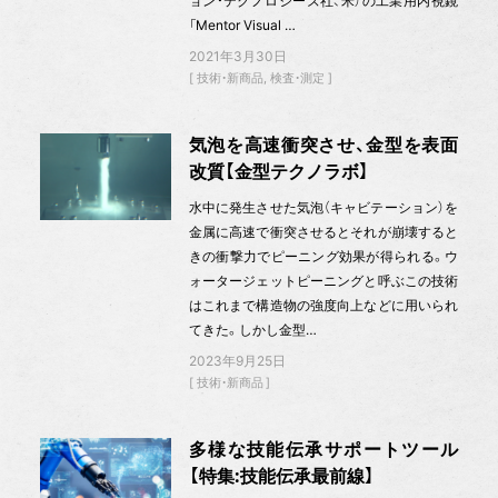
ョン・テクノロジーズ社、米）の工業用内視鏡
「Mentor Visual …
2021年3月30日
技術・新商品
検査・測定
気泡を高速衝突させ、金型を表面
改質【金型テクノラボ】
水中に発生させた気泡（キャビテーション）を
金属に高速で衝突させるとそれが崩壊すると
きの衝撃力でピーニング効果が得られる。ウ
ォータージェットピーニングと呼ぶこの技術
はこれまで構造物の強度向上などに用いられ
てきた。しかし金型…
2023年9月25日
技術・新商品
多様な技能伝承サポートツール
【特集:技能伝承最前線】