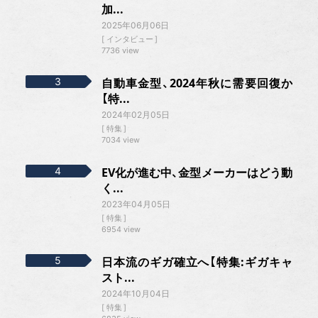
加...
2025年06月06日
インタビュー
7736 view
自動車金型、2024年秋に需要回復か
【特...
2024年02月05日
特集
7034 view
EV化が進む中、金型メーカーはどう動
く...
2023年04月05日
特集
6954 view
日本流のギガ確立へ【特集:ギガキャ
スト...
2024年10月04日
特集