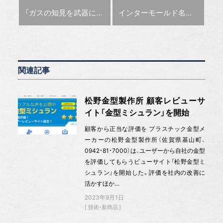
前の記事 :
次の記事 :
「ガスの知見を武器に金属AMをトータルでサポート」大陽日酸・中田竜課長［この人に聞く］
インターモールド名古屋の注目セミナー
関連記事
松野金型製作所 顧客レビューサ
イト「金型ミシュラン」を開始
顧客から正当な評価を プラスチック金型メ
ーカーの松野金型製作所（佐賀県基山町、
0942・81・7000）は、ユーザーから自社の金型
を評価してもらうビューサイト「松野金型ミ
シュラン」を開始した。評価を社内の改善に
活かすほか…
2023年9月1日
技術・新商品