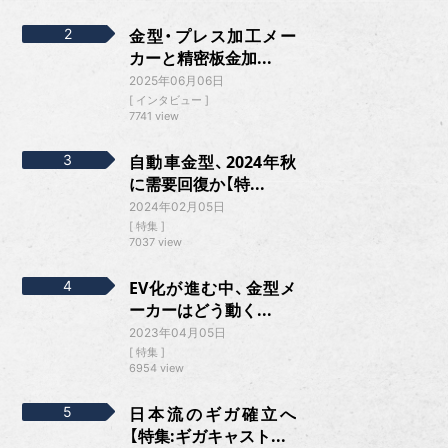
金型・プレス加工メー
カーと精密板金加...
2025年06月06日
インタビュー
7741 view
自動車金型、2024年秋
に需要回復か【特...
2024年02月05日
特集
7037 view
EV化が進む中、金型メ
ーカーはどう動く...
2023年04月05日
特集
6954 view
日本流のギガ確立へ
【特集:ギガキャスト...