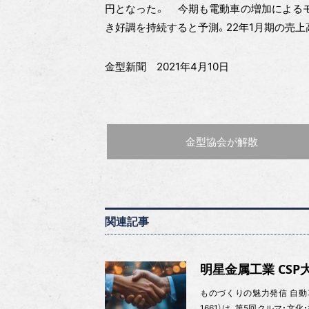
円となった。 今期も電動車の増加によるモ
き好調を持続すると予測。22年1月期の売上高
金型新聞 2021年4月10日
前の記事 :
金型協会が解散
関連記事
明星金属工業 CS
ものづくりの魅力発信 自動車
1661）は、第5回クルマ・