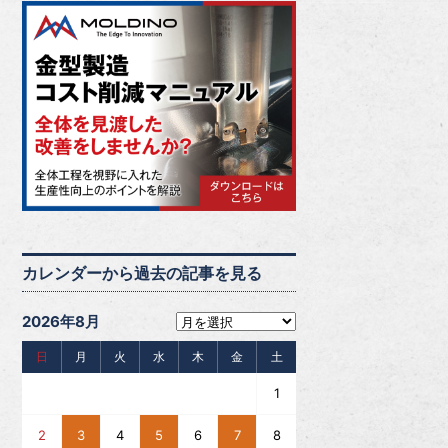
カレンダーから過去の記事を見る
2026年8月
日
月
火
水
木
金
土
1
2
3
4
5
6
7
8