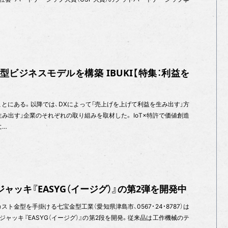
型ビジネスモデルを構築 IBUKI【特集：利益を
とにある。以降では、DXによって「売上げを上げて利益を生み出す」方
み出す」企業のそれぞれの取り組みを取材した。 IoT×特許で価値創造
に…
ャッキ『EASYG（イージグ）』の第2弾を開発中
ト金型を手掛ける七宝金型工業（愛知県津島市、0567・24・8787）は
ャッキ『EASYG（イージグ）』の第2段を開発。従来品は工作機械のテ