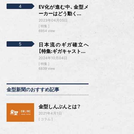
EV化が進む中、金型メ
ーカーはどう動く...
2023年04月05日
特集
6954 view
日本流のギガ確立へ
【特集:ギガキャスト...
2024年10月04日
特集
6839 view
金型新聞のおすすめ記事
金型しんぶんとは？
2021年4月1日
コラム