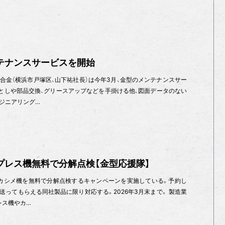
テナンスサービスを開始
合金（横浜市戸塚区、山下祐社長）は今年3月、金型のメンテナンスサー
としや部品交換、グリースアップなどを手掛ける他、図面データのない
ジニアリング…
プレス機無料で分解点検【金型応援隊】
カシメ機を無料で分解点検するキャンペーンを実施している。予約し
送ってもらえる同社製品に限り対応する。2026年3月末まで。 製造業
レス機やカ…