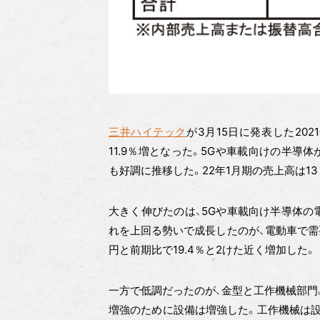
三井ハイテック
が3月15日に発表した202
11.9％増となった。5Gや車載向けの半
も好調に推移した。22年1月期の売上高は1
大きく伸びたのは、5Gや車載向け半導体の電
れを上回る勢いで成長したのが、電動車で需
円と前期比で19.4％と2けた近く増加した。
一方で低調だったのが、金型と工作機械部門。
増強のために設備は増強した。工作機械は設