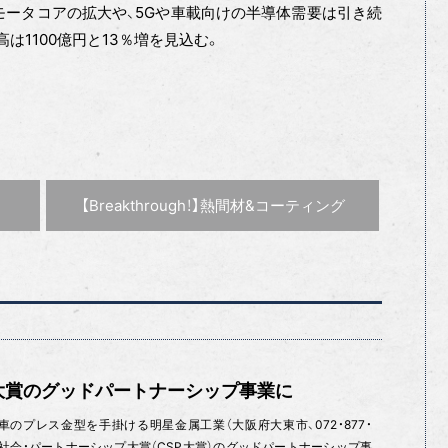
ータコアの拡大や、5Gや車載向けの半導体需要は引き続
は1100億円と13％増を見込む。
次の記事 :
【Breakthrough！】熱間材&コーティング
P大賞のグッドパートナーシップ事業に
のプレス金型を手掛ける明星金属工業（大阪府大東市、072・877・
文化・社会・パートナーシップ大賞（CSP大賞）のグッドパートナーシップ事