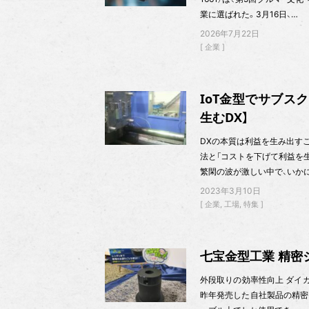
業に選ばれた。3月16日、…
2026年7月22日
企業
IoT金型でサブスク
生むDX】
DXの本質は利益を生み出すこ
法と「コストを下げて利益を生
繁閑の波が激しい中で、いか
2023年3月10日
企業
工場
特集
七宝金型工業 精密ジ
外段取りの効率性向上 ダイカス
昨年発売した自社製品の精密ジ