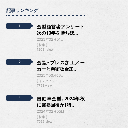
記事ランキング
金型経営者アンケート
次の10年を勝ち残...
2023年02月01日
特集
12081 view
金型・プレス加工メー
カーと精密板金加...
2025年06月06日
インタビュー
7758 view
自動車金型、2024年秋
に需要回復か【特...
2024年02月05日
特集
7038 view