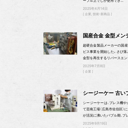
ーブル上でしか使用でき…
2025年4月14日
企業
技術・新商品
国産合金 金型メン
超硬合金製品メーカーの国産
ビス事業を開始した。さび落
金型を再生するリバースエン
2025年7月8日
企業
シージーケー 古い
シージーケーは、プレス機や
て芸南工場（広島市佐伯区）に
が活況に沸いたバブル期、プ
2025年9月19日