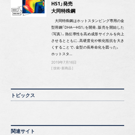
HS1」発売
大同特殊鋼
大同特殊鋼はホットスタンピング専用の金
型用鋼「DHA—HS1」を開発、販売を開始した
（写真）。熱伝導性を高め成形サイクルを向上
させるとともに、高硬度化や軟化抵抗を大き
くすることで、金型の長寿命化を図った。
ホットスタ…
2019年7月16日
技術・新商品
トピックス
関連サイト