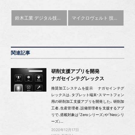
前の記事 :
次の記事 :
鈴木工業 デジタル技術を駆使し、スピード追求した金型づくり【金型の底力】
マイクロヴェルト 技能問わずどこでも使える測定機【金型応援隊】
関連記事
研削支援アプリを開発
ナガセインテグレックス
推奨加工システムを提示 ナガセインテグ
レックスは、タブレット端末・スマートフォン
用の研削加工支援アプリを開発した。研削加
工者、生産管理者、設備管理者を支援するアプ
リで、搭載対象は「Zeroシリーズ」や「Neoシリ
ーズ」…
2020年12月17日