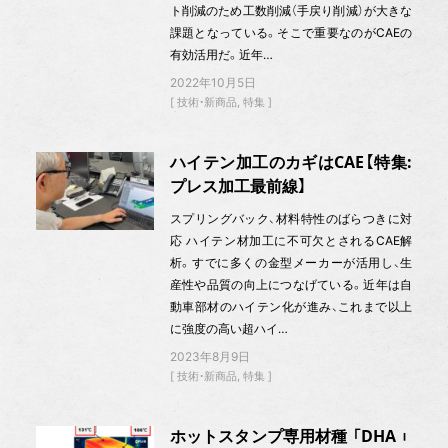
ト削減のため工数削減（手戻り削減）が大きな
課題となっている。そこで重要なのがCAEの
有効活用だ。近年…
2022年10月5日
技術・新商品
特集
ハイテン加工のカギはCAE【特集:
プレス加工最前線】
スプリングバック、材料特性のばらつきに対
応 ハイテン材加工に不可欠とされるCAE解
析。すでに多くの金型メーカーが活用し、生
産性や品質の向上につなげている。近年は自
動車部材のハイテン化が進み、これまで以上
に強度の高い超ハイ…
2023年8月9日
技術・新商品
特集
ホットスタンプ専用材種 「DHA︲