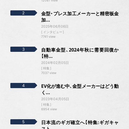
12081 view
金型・プレス加工メーカーと精密板金
加...
2025年06月06日
インタビュー
7741 view
自動車金型、2024年秋に需要回復か
【特...
2024年02月05日
特集
7037 view
EV化が進む中、金型メーカーはどう動
く...
2023年04月05日
特集
6954 view
日本流のギガ確立へ【特集:ギガキャ
スト...