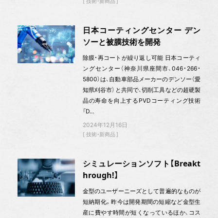
技術・新商品
日本コーティングセンター デン
ソーと被膜技術を開発
除膜・再コートが繰り返し可能 日本コーティ
ングセンター（神奈川県座間市、046・266・
5800）は、自動車部品メーカーのデンソー（愛
知県刈谷市）と共同で、切削工具などの超硬製
品の寿命を向上するPVDコーティング技術
「D…
2024年12月16日
技術・新商品
シミュレーションソフト【Breakt
hrough!】
金型のユーザーニーズとして普遍的なものが
短納期化。昨今は開発期間の短縮など金型生
産に費やす時間が短くなっているほか、コス