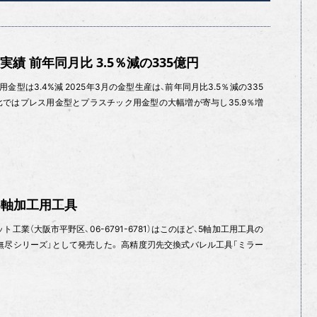
実績 前年同月比 3.5％減の335億円
用金型は3.4%減 2025年3月の金型生産は、前年同月比3.5％減の335
月比ではプレス用金型とプラスチック用金型の大幅増が寄与し35.9％増
5軸加工用工具
工業（大阪市平野区、06-6791-6781）はこのほど、5軸加工用工具の
無尽シリーズ」として発売した。 高精度刃先交換式バレル工具「ミラー