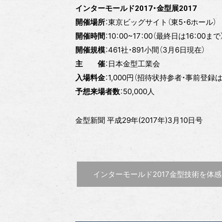
インターモールド2017・金型展2017
：東京ビッグサイト（東5・6ホール）
開催場所
：10：00~17：00（最終日は16：00まで
開催時間
：461社・891小間（3月6日現在）
開催規模
：日本金型工業会
主 催
：1,000円（招待状持参者・事前登録
入場料金
：50,000人
予想来場者数
金型新聞 平成29年(2017年)3月10日号
前の記事 :
インターモールド2017
金型技術を体感‼