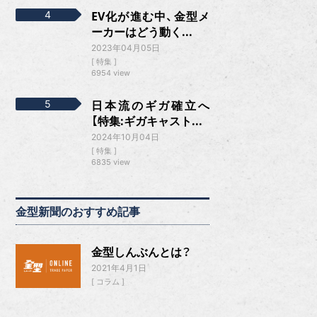
EV化が進む中、金型メ
ーカーはどう動く...
2023年04月05日
特集
6954 view
日本流のギガ確立へ
【特集:ギガキャスト...
2024年10月04日
特集
6835 view
金型新聞のおすすめ記事
金型しんぶんとは？
2021年4月1日
コラム