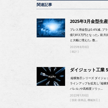
関連記事
2025年3月金型生産
プレス用金型は0.4%減、プラ
億7,813万円となった。前
と大幅に増えた。数…
2025年8月6日
統計
ダイジェット工業 
縦横無尽シリーズ ダイジェット
ラインアップを拡充し「縦横
バレル」や高精度ソリッ…
2022年1月6日
技術・新商品
機械加工