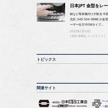
日本JPT 金型を
錆など母材傷付けず除去 中国
北区、045-534-856
ーザー出力100Wタイプ…
2022年7月13日
技術・新商品
メンテナンス
トピックス
関連サイト