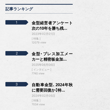
記事ランキング
金型経営者アンケート
次の10年を勝ち残...
2023年02月01日
特集
12079 view
金型・プレス加工メー
カーと精密板金加...
2025年06月06日
インタビュー
7740 view
自動車金型、2024年秋
に需要回復か【特...
2024年02月05日
特集
7034 view