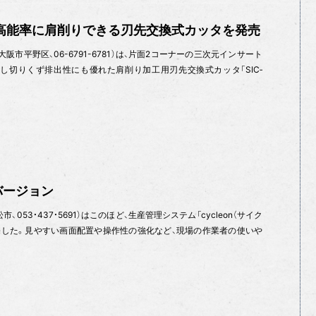
 高能率に肩削りできる刃先交換式カッタを発売
（大阪市平野区、06-6791-6781）は、片面2コーナーの三次元インサート
し切りくず排出性にも優れた肩削り加工用刃先交換式カッタ「SIC‐
バージョン
53・437・5691）はこのほど、生産管理システム「cycleon（サイク
売した。見やすい画面配置や操作性の強化など、現場の作業者の使いや