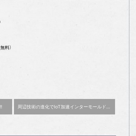
）
は無料）
次の記事 :
︎
周辺技術の進化でIoT加速インターモールド2017〜進化する金型〜