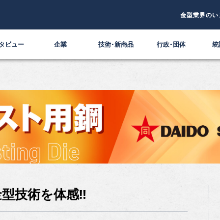
金型業界のい
タビュー
企業
技術・新商品
行政・団体
統
型技術を体感‼︎