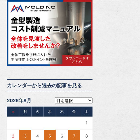
カレンダーから過去の記事を見る
2026年8月
日
月
火
水
木
金
土
1
2
3
4
5
6
7
8