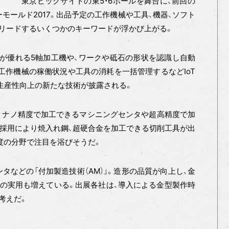
東京ビッグサイトの東5・6ホールを舞台に、前回の
モールド2017。出品予定の工作機械や工具、機器、ソフト
リードするいくつかのキーワードが浮かび上がる。
が優れる5軸加工機や、ワークや砥石の形状を認識し自動
工作機械の稼働状況や工具の消耗を一括管理するなどIoT
生産性向上の新たな技術が披露される。
。ナノ精度で加工できるマシニングセンタや超高精度で加
の採用により焼入れ鋼、超硬合金を加工できる切削工具が出
度の分野で注目を浴びそうだ。
タなどの「付加製造技術（AM）」。造形の品質が向上し、金
の実用も増えている。出展各社は、導入による金型製作時
考えだ。