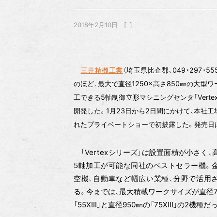
2018年2月10日
三井精機工業
（埼玉県比企郡、049・297・55
のほど、最大で直径1250×高さ850㎜の大型
工できる5軸制御立形マシニングセンタ「Vertex
開発した。1月23日から2日間にかけて、本社工
れたプライベートショーで初披露した。発売日
「Vertexシリーズ」は設置面積が小さく、
5軸加工が可能な同社のベストセラー機。
空機、自動車など幅広い業種、分野で活用
る。今までは、最大積載ワークサイズが直径7
「55XⅢ」と直径950㎜の「75XⅢ」の2機種だ