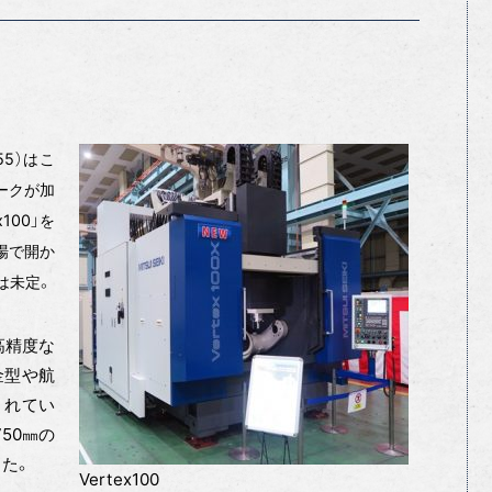
55）はこ
ワークが加
100」を
場で開か
は未定。
高精度な
金型や航
されてい
50㎜の
った。
Vertex100