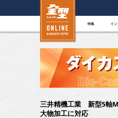
特集
イン
三井精機工業 新型5軸
大物加工に対応