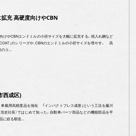
拡充 高硬度向けやCBN
けやCBNエンドミルの小径サイズを大幅に拡充する。焼入れ鋼など
COAT」のシリーズや、CBNのエンドミルの小径サイズを増やす。 高
発のコ…
市西成区)
 車載用高精度品を強化 ｢インパクトプレス成形｣という工法を藤川
川浩史社長）ではじめて知った。自動車パーツ部品などの機能部品を平
品に絞る順送…