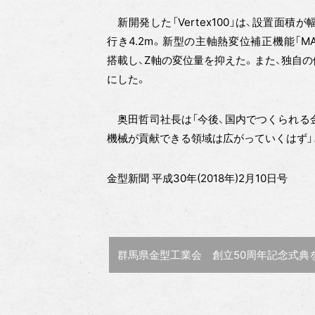
新開発した「Vertex100」は、設置面積が
行き4.2m。新型の主軸熱変位補正機能「MA
搭載し、Z軸の変位量を抑えた。また、独自
にした。
奥田哲司社長は「今後、国内でつくられる
機械が貢献できる領域は広がっていくはず」
金型新聞 平成30年(2018年)2月10日号
前の記事 :
群馬県金型工業会 創立50周年記念式典を開