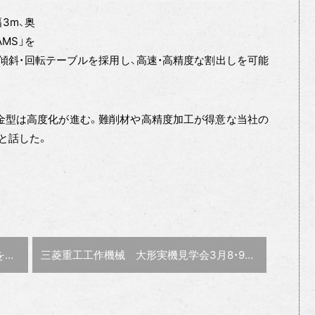
幅3m、奥
MS」を
の傾斜・回転テーブルを採用し、高速・高精度な割出しを可能
金型は高度化が進む。難削材や高精度加工が得意な当社の
と話した。
次の記事 :
催
三菱重工工作機械 大形実機見学会
3月8・9日開催