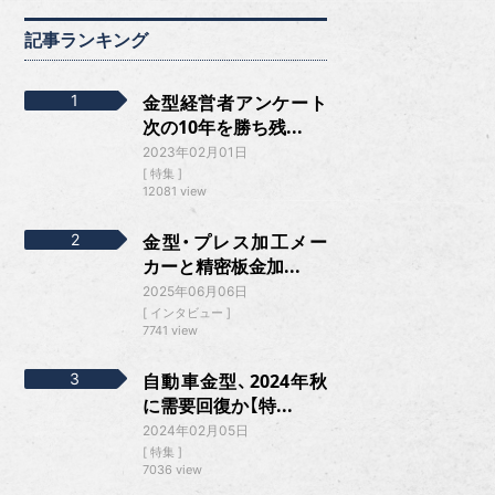
記事ランキング
金型経営者アンケート
次の10年を勝ち残...
2023年02月01日
特集
12081 view
金型・プレス加工メー
カーと精密板金加...
2025年06月06日
インタビュー
7741 view
自動車金型、2024年秋
に需要回復か【特...
2024年02月05日
特集
7036 view