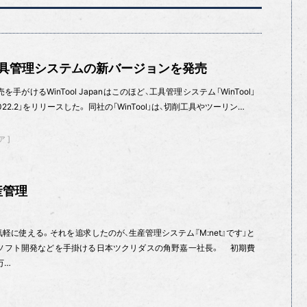
pan 工具管理システムの新バージョンを発売
がけるWinTool Japanはこのほど、工具管理システム「WinTool」
022.2」をリリースした。 同社の「WinTool」は、切削工具やツーリン…
ア
産管理
に使える。それを追求したのが、生産管理システム『M:net』です」と
ソフト開発などを手掛ける日本ツクリダスの角野嘉一社長。 初期費
万…