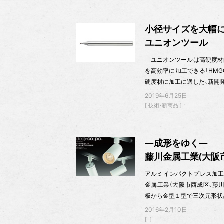
小径サイズを大幅に
ユニオンツール
ユニオンツールは高硬度材向
を高効率に加工できる「HMG
硬度材に加工に適した、新開
2019年6月25日
技術・新商品
―成形をゆく―
藤川金属工業(大阪
アルミインパクトプレス加工
金属工業（大阪市西成区、藤
板から金型１型で三次元形状
2016年2月10日