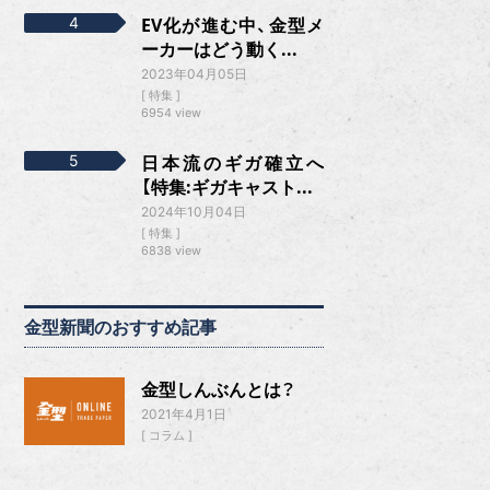
EV化が進む中、金型メ
ーカーはどう動く...
2023年04月05日
特集
6954 view
日本流のギガ確立へ
【特集:ギガキャスト...
2024年10月04日
特集
6838 view
金型新聞のおすすめ記事
金型しんぶんとは？
2021年4月1日
コラム