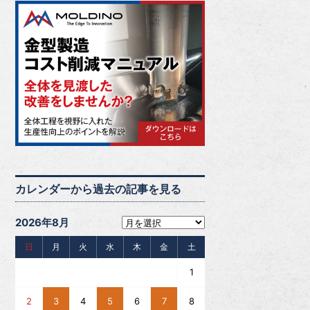
カレンダーから過去の記事を見る
2026年8月
日
月
火
水
木
金
土
1
2
3
4
5
6
7
8