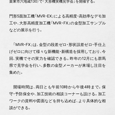
栗東市六地蔵130）で「大形機実機見学会」を開催する。
門形5面加工機「MVR・EX」による高精度・高効率なデモ加
工や、大形高精度加工機「MVR・FX」の金型加工サンプル
などの展示を行う。
「MVR・FX」は、金型の段差ゼロ・形状誤差ゼロ・手仕上
げゼロに向けて様々な新機能・新構造を採用しており、今
回、実機でその実力を確認できる。昨年の12月にも群馬
県で見学会を行い、多数の金型メーカーが来場し注目を
集めた。
開場時間は、両日とも午前10時から午後4時まで。保
守・予防保全や、加工技術の相談コーナーも設ける。加工
ワークの資料や図面などを持ち込めば、より具体的な相
談ができる。