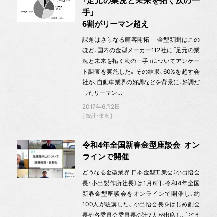
「足元の業況と未来を拓く次の一
手」
6割がリーマン超え
課題はさらなる顧客開拓 金型新聞はこの
ほど、国内の金型メーカー112社に「足元の業
況と未来を拓く次の一手」についてアンケー
ト調査を実施した。その結果、60%を超す会
社が、自動車業界の好調などを背景に、好調だ
ったリーマン…
2017年6月2日
統計・市況
令和4年全国新春金型座談会 オン
ラインで開催
どうなる金型業界 日本金型工業会（小出悟会
長・小出製作所社長）は1月6日、令和4年全国
新春金型座談会をオンラインで開催し、約
100人が聴講した。小出悟会長をはじめ副会
長や各委員会委員長の計7人が出席し、「どう