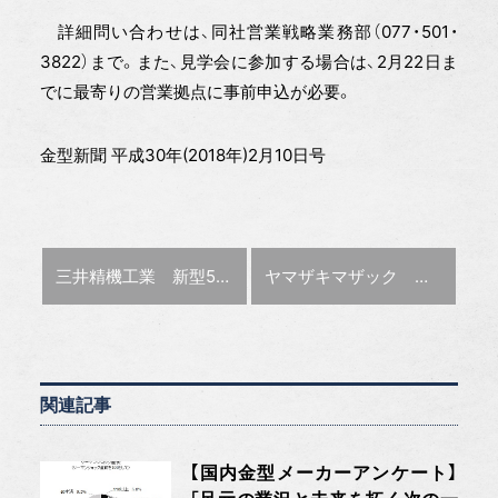
詳細問い合わせは、同社営業戦略業務部（077・501・
3822）まで。また、見学会に参加する場合は、2月22日ま
でに最寄りの営業拠点に事前申込が必要。
金型新聞 平成30年(2018年)2月10日号
前の記事 :
次の記事 :
三井精機工業 新型5軸MCを初披露
ヤマザキマザック 高精度同時5軸MCを開発
大物加工に対応
関連記事
【国内金型メーカーアンケート】