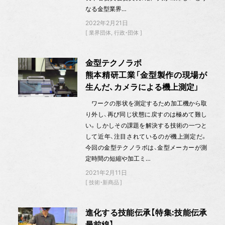
なる金型業界…
2022年2月21日
業界団体
行政・団体
金型テクノラボ
熊本精研工業「金型製作の現場が
生んだ、カメラによる機上測定」
ワークの形状を測定するため加工機から取
り外し、再び同じ状態に戻すのは極めて難し
い。しかしその課題を解決する技術の一つと
して近年、注目されているのが機上測定だ。
今回の金型テクノラボは、金型メーカーが測
定時間の短縮や加工ミ…
2021年2月11日
技術・新商品
進化する技能伝承【特集:技能伝承
最前線】