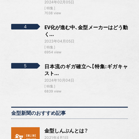
2024年02月05日
特集
7038 view
EV化が進む中、金型メーカーはどう動
く...
2023年04月05日
特集
6954 view
日本流のギガ確立へ【特集:ギガキャ
スト...
2024年10月04日
特集
6839 view
金型新聞のおすすめ記事
金型しんぶんとは？
2021年4月1日