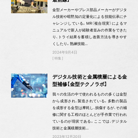
金型メーカーやプレス部品メーカーがデジタ
ル技術や暗黙知の定量化による技能伝承にチ
ャレンジしている。MR（複合現実）によるマ
ニュアルで新人が経験者並みの作業をできた
り、トライ結果を蓄積し改善方法を導きやす
くしたり。熟練技能…
2024年9月4日
特集
デジタル技術と金属積層による金
型補修【金型テクノラボ】
我々の生活の中で使われるものの多くは金型
から成形され、製造されている。多数の製品
を成形する金型は摩耗し、損傷するが、その補
修に関する工程のほとんどが手作業で行われ
ているのが現状である。ここでは、デジタル
技術と金属積層技術…
2023年12月20日