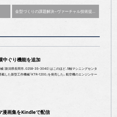
次の記事 :
金型づくりの課題解決
−ヴァーチャル技術提案−
に横中ぐり機能を追加
（新潟県長岡市、0258-35-3040）はこのほど、5軸マシニングセンタ
搭載した新型工作機械「KTR‐1200」を発売した。航空機のエンジンケー
漫画集をKindleで配信