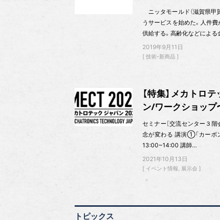
ニッタモールド（滋賀県甲賀市
うサービスを始めた。人件費
供給する。高齢化などによる
2019年9月11日
技術・新商品
【特集】メカトロテ
ン/ワークショップ
セミナー［交流センター３階会
念が変わる 講演①「カーボン
13:00~14:00 講師…
2021年10月13日
イベント情報
展示会
トピックス