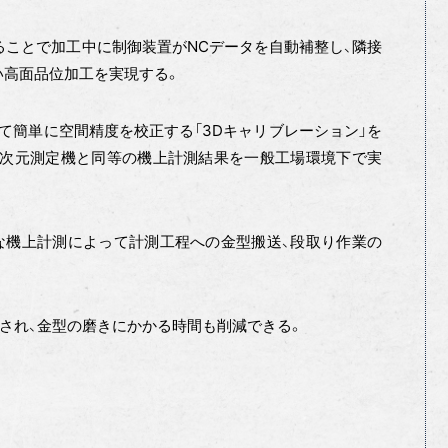
」を用いることで加工中に制御装置がNCデータを自動補整し、隣接
い高面品位加工を実現する。
て簡単に空間精度を校正する「3Dキャリブレーション」を
三次元測定機と同等の機上計測結果を一般工場環境下で実
機上計測によって計測工程への金型搬送、段取り作業の
差が解消され、金型の磨きにかかる時間も削減できる。