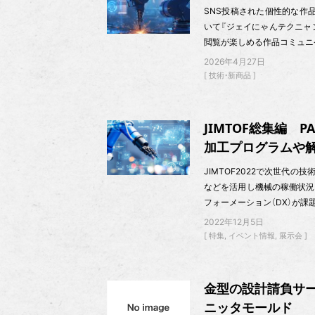
SNS投稿された個性的な作品
いて『ジェイにゃんテクニャ
閲覧が楽しめる作品コミュニ
2026年4月27日
技術・新商品
JIMTOF総集編 P
加工プログラムや解
JIMTOF2022で次世代の
などを活用し機械の稼働状況
フォーメーション（DX）が課
2022年12月5日
特集
イベント情報
展示会
金型の設計請負サ
ニッタモールド