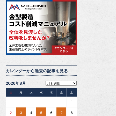
カレンダーから過去の記事を見る
2026年8月
日
月
火
水
木
金
土
1
2
3
4
5
6
7
8