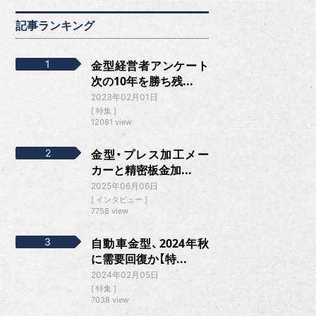
記事ランキング
金型経営者アンケート
次の10年を勝ち残...
2023年02月01日
特集
12081 view
金型・プレス加工メー
カーと精密板金加...
2025年06月06日
インタビュー
7758 view
自動車金型、2024年秋
に需要回復か【特...
2024年02月05日
特集
7038 view