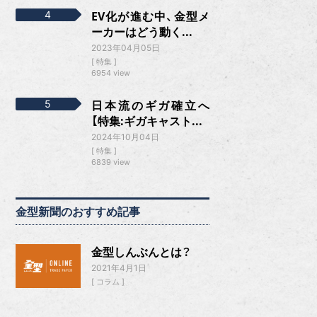
EV化が進む中、金型メ
ーカーはどう動く...
2023年04月05日
特集
6954 view
日本流のギガ確立へ
【特集:ギガキャスト...
2024年10月04日
特集
6839 view
金型新聞のおすすめ記事
金型しんぶんとは？
2021年4月1日
コラム