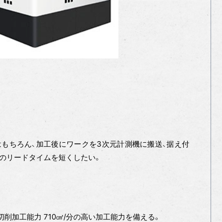
もちろん、加工後にワークを3次元計測機に搬送、据え付
工のリードタイムを短くしたい。
切削加工能力 710㎤/分の高い加工能力を備える。