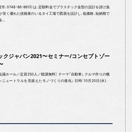
、0748・86・8615）は、定額料金でプラスチック金型の設計を請け負
が安く優れた技能者のいるタイ工場で図面を設計し、低価格、短納期で
金…
ックジャパン2021〜セミナー/コンセプトゾー
〜
議ホール／定員250人／聴講無料］ テーマ「自動車」 クルマ作りの概
ニュートラルを見据えたモノづくりの進化」 日時：10月20日(水)