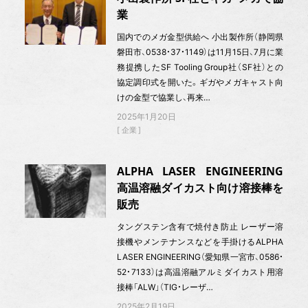
業
国内でのメガ金型供給へ 小出製作所（静岡県
磐田市、0538・37・1149）は11月15日、7月に業
務提携したSF Tooling Group社（SF社）との
協定調印式を開いた。ギガやメガキャスト向
けの金型で協業し、再来…
2025年1月20日
企業
ALPHA LASER ENGINEERING
高温溶融ダイカスト向け溶接棒を
販売
タングステン含有で焼付き防止 レーザー溶
接機やメンテナンスなどを手掛けるALPHA
LASER ENGINEERING（愛知県一宮市、0586・
52・7133）は高温溶融アルミダイカスト用溶
接棒「ALW」（TIG・レーザ…
2025年2月19日