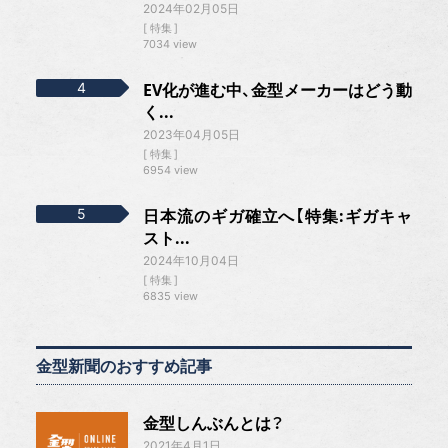
2024年02月05日
特集
7034 view
EV化が進む中、金型メーカーはどう動
く...
2023年04月05日
特集
6954 view
日本流のギガ確立へ【特集:ギガキャ
スト...
2024年10月04日
特集
6835 view
金型新聞のおすすめ記事
金型しんぶんとは？
2021年4月1日