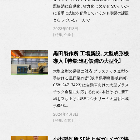
題解消に自動化、省力化は欠かせない。いか
に若手に技能を伝承していくかも喫緊の課題
となっている。一方で、…
2023年9月8日
特集
企業
黒田製作所 工場新設、大型成形機
導入 【特集:進む設備の大型化】
大型金型の需要に対応 プラスチック金型を
手掛ける黒田製作所（岐阜県羽島郡岐南町、
058・247・7423）は自動車向けの大型プラス
チック金型に対応するため、本社そばに新工
場を立ち上げ、UBEマシナリーの大型射出成
形機「3…
2024年4月8日
特集
企業
小出製作所 SF社とギガ・メガで協