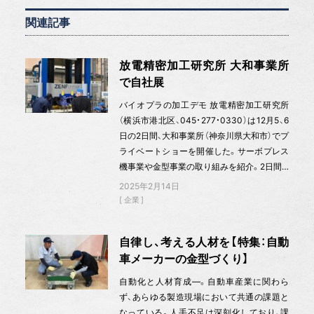
関連記事
放電精密加工研究所 大和事業所
で自社展
バイオプラの加工デモ 放電精密加工研究所
（横浜市港北区、045・277・0330）は12月5、6
日の2日間、大和事業所（神奈川県大和市）でプ
ライベートショーを開催した。サーボプレス
機事業や金型事業の取り組みを紹介。2日間…
2025年2月14日
企業
自律し、考える人材を【特集：自動
車メーカーの金型づくり】
自動化と人材育成—。自動車産業に関わら
ず、あらゆる製造現場において共通の課題と
なっている。人手不足は深刻化しており、課