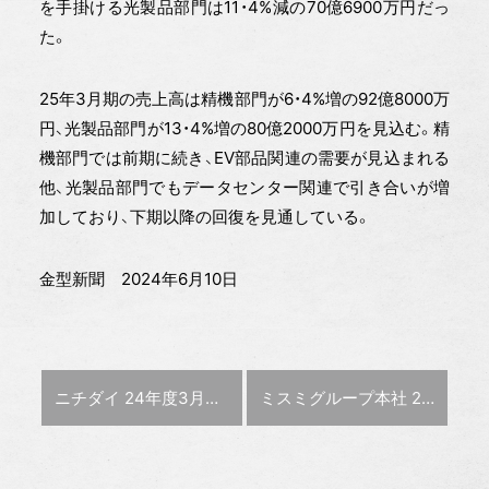
を手掛ける光製品部門は11・4%減の70億6900万円だっ
た。
25年3月期の売上高は精機部門が6・4%増の92億8000万
円、光製品部門が13・4%増の80億2000万円を見込む。精
機部門では前期に続き、EV部品関連の需要が見込まれる
他、光製品部門でもデータセンター関連で引き合いが増
加しており、下期以降の回復を見通している。
金型新聞 2024年6月10日
前の記事 :
次の記事 :
ニチダイ 24年度3月期連結売上高
ミスミグループ本社 24年3月期売上高1.5%減の3676億円