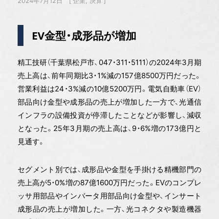
2024年7月12日
企業
決算
EV金型・成形品が増加
精工技研（千葉県松戸市、047・311・5111）の2024年3月期
売上高は、前年同期比3・1%減の157億8500万円だった。
営業利益は24・3%減の10億5200万円。電気自動車（EV）
部品向け金型や成形品の売上が増加した一方で、光通信
インフラの設備投資が停滞したことなどが影響し、減収
となった。25年3月期の売上高は、9・6%増の173億円と
見通す。
セグメント別では、成形品や金型を手掛ける精機部門の
売上高が5・0%増の87億1600万円だった。EVのコンプレ
ッサ用部品やインバータ用部品向け金型や、インサート
成形品の売上が増加した。一方、光コネクタや製造機器