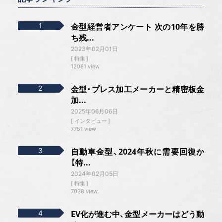
金型経営者アンケート 次の10年を勝
ち残...
2023年02月01日
特集
12081 view
金型・プレス加工メーカーと精密板金
加...
2025年06月06日
インタビュー
7751 view
自動車金型、2024年秋に需要回復か
【特...
2024年02月05日
特集
7038 view
EV化が進む中、金型メーカーはどう動