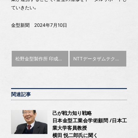
ていきたい。
金型新聞 2024年7月10日
前の記事 :
次の記事 :
松野金型製作所 印成形メーカーと提携
NTTデータザムテクノロジーズ 金属3Dプリンタ発売
関連記事
己が戦力知り戦略
日本金型工業会学術顧問 /日本工
業大学客員教授
横田 悦二郎氏に聞く