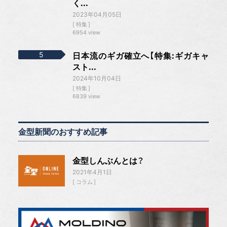
く...
2023年04月05日
特集
6954 view
日本流のギガ確立へ【特集:ギガキャ
スト...
2024年10月04日
特集
6839 view
金型新聞のおすすめ記事
金型しんぶんとは？
2021年4月1日
コラム