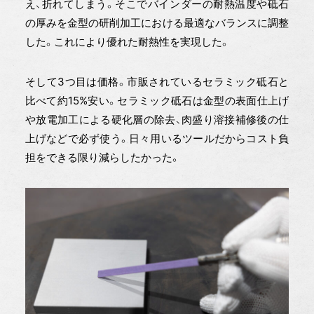
え、折れてしまう。そこでバインダーの耐熱温度や砥石
の厚みを金型の研削加工における最適なバランスに調整
した。これにより優れた耐熱性を実現した。
そして3つ目は価格。市販されているセラミック砥石と
比べて約15%安い。セラミック砥石は金型の表面仕上げ
や放電加工による硬化層の除去、肉盛り溶接補修後の仕
上げなどで必ず使う。日々用いるツールだからコスト負
担をできる限り減らしたかった。