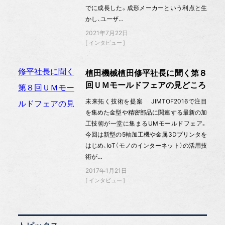
でに成長した。成形メーカーという利点と生
かし、ユーザ…
2021年7月22日
インタビュー
植田機械植田修平社長に聞く第８
回ＵＭモールドフェアの見どころ
未来拓く技術を提案 JIMTOF2016で注目
を集めた金型や精密部品に関連する最新の加
工技術が一堂に集まるUMモールドフェア。
今回は新型の5軸加工機や金属3Dプリンタを
はじめ、IoT（モノのインターネット）の活用技
術が…
2017年1月21日
インタビュー