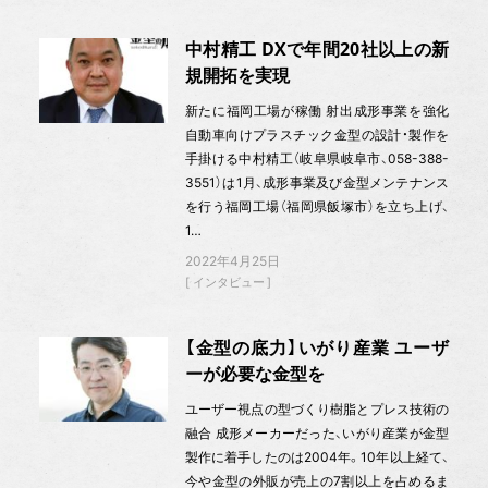
中村精工 DXで年間20社以上の新
規開拓を実現
新たに福岡工場が稼働 射出成形事業を強化
自動車向けプラスチック金型の設計・製作を
手掛ける中村精工（岐阜県岐阜市、058-388-
3551）は1月、成形事業及び金型メンテナンス
を行う福岡工場（福岡県飯塚市）を立ち上げ、
1…
2022年4月25日
インタビュー
【金型の底力】いがり産業 ユーザ
ーが必要な金型を
ユーザー視点の型づくり樹脂とプレス技術の
融合 成形メーカーだった、いがり産業が金型
製作に着手したのは2004年。10年以上経て、
今や金型の外販が売上の7割以上を占めるま