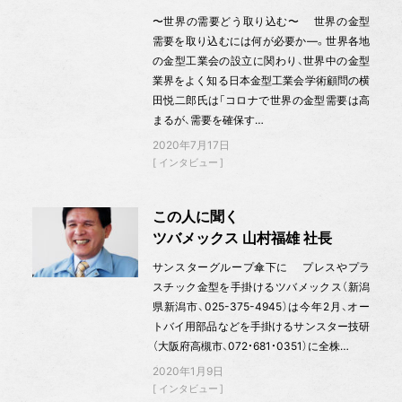
〜世界の需要どう取り込む〜 世界の金型
需要を取り込むには何が必要か—。世界各地
の金型工業会の設立に関わり、世界中の金型
業界をよく知る日本金型工業会学術顧問の横
田悦二郎氏は「コロナで世界の金型需要は高
まるが、需要を確保す…
2020年7月17日
インタビュー
この人に聞く
ツバメックス 山村福雄 社長
サンスターグループ傘下に プレスやプラ
スチック金型を手掛けるツバメックス（新潟
県新潟市、025-375-4945）は今年2月、オー
トバイ用部品などを手掛けるサンスター技研
（大阪府高槻市、072・681・0351）に全株…
2020年1月9日
インタビュー