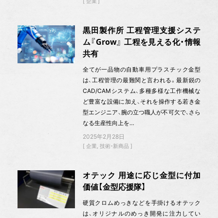
企業
黒田製作所 工程管理支援システ
ム『Grow』 工程を見える化・情報
共有
全てが一品物の自動車用プラスチック金型
は、工程管理の最難関と言われる。最新鋭の
CAD/CAMシステム、多種多様な工作機械な
ど豊富な設備に加え、それを操作する若き金
型エンジニア、腕の立つ職人が不可欠で、さら
なる生産性向上を…
2025年2月28日
企業
技術・新商品
オテック 用途に応じ金型に付加
価値【金型応援隊】
硬質クロムめっきなどを手掛けるオテック
は、オリジナルのめっき開発に注力してい