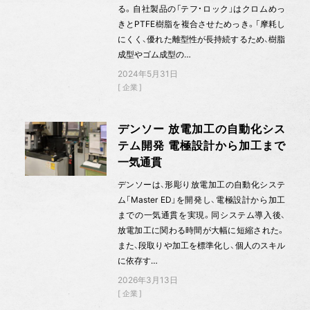
る。自社製品の「テフ・ロック」はクロムめっ
きとPTFE樹脂を複合させためっき。「摩耗し
にくく、優れた離型性が長持続するため、樹脂
成型やゴム成型の…
2024年5月31日
企業
デンソー 放電加工の自動化シス
テム開発 電極設計から加工まで
一気通貫
デンソーは、形彫り放電加工の自動化システ
ム「Master ED」を開発し、電極設計から加工
までの一気通貫を実現。同システム導入後、
放電加工に関わる時間が大幅に短縮された。
また、段取りや加工を標準化し、個人のスキル
に依存す…
2026年3月13日
企業