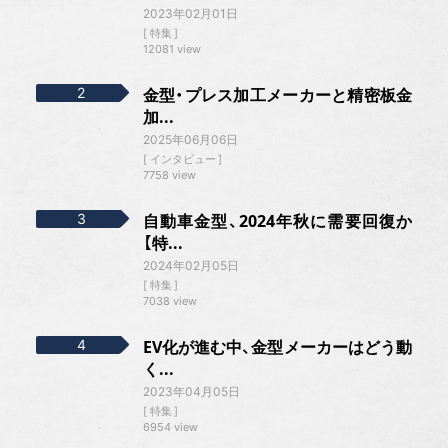
2023年02月01日
特集
12081 view
金型・プレス加工メーカーと精密板金
加...
2025年06月06日
インタビュー
7758 view
自動車金型、2024年秋に需要回復か
【特...
2024年02月05日
特集
7038 view
EV化が進む中、金型メーカーはどう動
く...
2023年04月05日
特集
6954 view