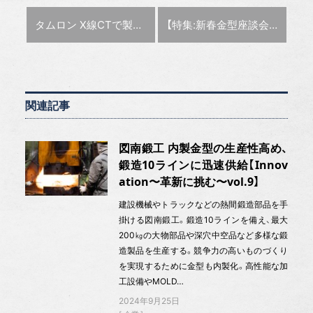
前の記事 :
次の記事 :
タムロン X線CTで製品データ補正、金型設計を効率化【金型テクノラボ】
【特集:新春金型座談会】広がる世界市場をどう開拓する（Part1）
関連記事
図南鍛工 内製金型の生産性高め、
鍛造10ラインに迅速供給【Innov
ation〜革新に挑む〜vol.9】
建設機械やトラックなどの熱間鍛造部品を手
掛ける図南鍛工。鍛造10ラインを備え、最大
200㎏の大物部品や深穴中空品など多様な鍛
造製品を生産する。競争力の高いものづくり
を実現するために金型も内製化。高性能な加
工設備やMOLD…
2024年9月25日