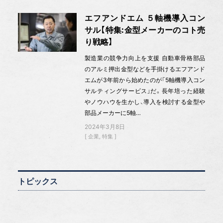
エフアンドエム ５軸機導入コン
サル【特集:金型メーカーのコト売
り戦略】
製造業の競争力向上を支援 自動車骨格部品
のアルミ押出金型などを手掛けるエフアンド
エムが3年前から始めたのが「5軸機導入コン
サルティングサービス」だ。長年培った経験
やノウハウを生かし、導入を検討する金型や
部品メーカーに5軸…
2024年3月8日
企業
特集
トピックス