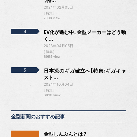
【特...
2024年02月05日
特集
7038 view
EV化が進む中、金型メーカーはどう動
く...
2023年04月05日
特集
6954 view
日本流のギガ確立へ【特集:ギガキャ
スト...
2024年10月04日
特集
6838 view
金型新聞のおすすめ記事
金型しんぶんとは？