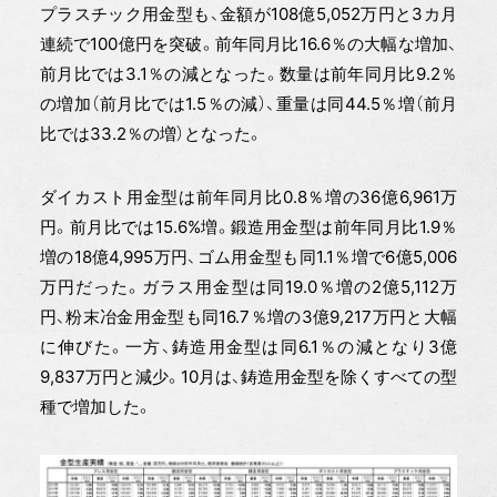
プラスチック用金型も、金額が108億5,052万円と3カ月
連続で100億円を突破。前年同月比16.6％の大幅な増加、
前月比では3.1％の減となった。数量は前年同月比9.2％
の増加（前月比では1.5％の減）、重量は同44.5％増（前月
比では33.2％の増）となった。
ダイカスト用金型は前年同月比0.8％増の36億6,961万
円。前月比では15.6%増。鍛造用金型は前年同月比1.9％
増の18億4,995万円、ゴム用金型も同1.1％増で6億5,006
万円だった。ガラス用金型は同19.0％増の2億5,112万
円、粉末冶金用金型も同16.7％増の3億9,217万円と大幅
に伸びた。一方、鋳造用金型は同6.1％の減となり3億
9,837万円と減少。10月は、鋳造用金型を除くすべての型
種で増加した。