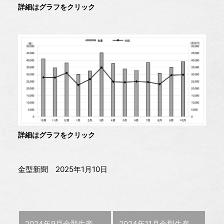
詳細はグラフをクリック
詳細はグラフをクリック
金型新聞 2025年1月10日
前の記事 :
次の記事 :
2024年9月金型生産実績 前年同月比 19.6%増の293億円
2024年11月金型生産実績 前年同月比 4.6％増の264億円