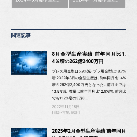
関連記事
8月金型生産実績 前年同月比1.
4％増の262億2400万円
プレス用金型は5.9%減、プラ用金型は18.7%
増 2022年8月の金型生産は、前年同月比1.4%
増の262億2,400万円となった。前月比では
13.8%減。数量は前年同月比12.9%増、前月比
でも11.2%増の3万8,…
2022年11月18日
統計・市況
統計
2025年2月金型生産実績 前年同月