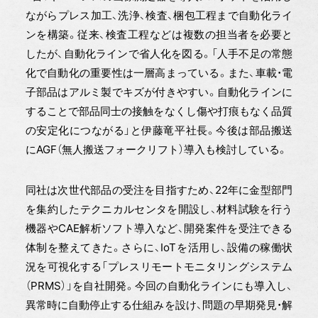
ながらプレス加工、洗浄、検査、梱包工程まで自動化ライ
ンを構築。従来、検査工程などは複数の担当者を必要と
したが、自動化ラインで省人化を図る。「人手不足の常態
化で自動化の重要性は一層高まっている。また、車載・電
子部品はアルミ製でキズが付きやすい。自動化ラインに
することで部品同士の接触をなくし傷や打痕もなく品質
の安定化につながる」と伊藤竜平社長。今後は部品搬送
にAGF（無人搬送フォークリフト）導入も検討している。
同社は次世代部品の受注を目指すため、22年に金型部門
を集約したテクニカルセンタを開設し、材料試験を行う
機器やCAE解析ソフト導入など、開発案件を受注できる
体制を整えてきた。さらに、IoTを活用し、設備の稼働状
況を可視化する「プレスリモートモニタリングシステム
（PRMS）」を自社開発。今回の自動化ラインにも導入し、
異常時に自動停止する仕組みを設け、問題の早期発見・解