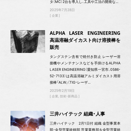
タ（MC）2台を導入し、工具や工法の開発な…
2025年7月28日
企業
ALPHA LASER ENGINEERING
高温溶融ダイカスト向け溶接棒を
販売
タングステン含有で焼付き防止 レーザー溶
接機やメンテナンスなどを手掛けるALPHA
LASER ENGINEERING（愛知県一宮市、0586・
52・7133）は高温溶融アルミダイカスト用溶
接棒「ALW」（TIG・レーザ…
2025年2月19日
企業
技術・新商品
三井ハイテック 組織・人事
三井ハイテック 2月1日付 組織 金型事業本
部・金型営業統轄部 営業業務部を金型営業統