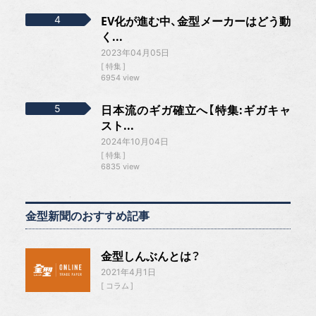
EV化が進む中、金型メーカーはどう動
く...
2023年04月05日
特集
6954 view
日本流のギガ確立へ【特集:ギガキャ
スト...
2024年10月04日
特集
6835 view
金型新聞のおすすめ記事
金型しんぶんとは？
2021年4月1日
コラム