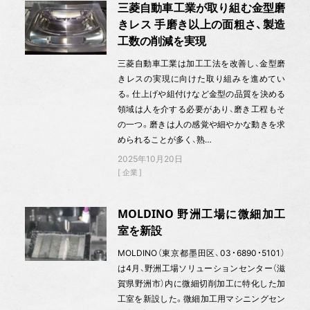
三菱自動車工業が取り組む金型磨
きレス 手磨き以上の面粗さ、製造
工数の削減を実現
三菱自動車工業は加工工法を改善し、金型磨
きレスの実現に向けた取り組みを進めてい
る。仕上げや組付けなど金型の品質を決める
領域は人を介する必要があり、磨き工程もそ
の一つ。磨きは人の感覚や細やかな動きを求
められることが多く、熟…
2025年10月20日
企業
MOLDINO 野洲工場に微細加工
室を新設
MOLDINO（東京都墨田区、03・6890・5101）
は4月、野洲工場ソリューションセンター（滋
賀県野洲市）内に微細切削加工に特化した加
工室を新設した。微細加工用マシニングセン