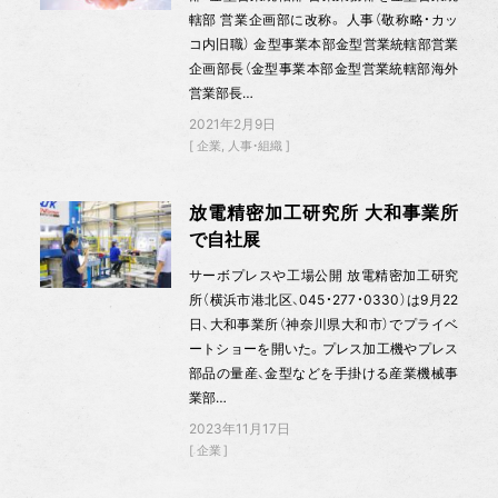
轄部 営業企画部に改称。 人事（敬称略・カッ
コ内旧職） 金型事業本部金型営業統轄部営業
企画部長（金型事業本部金型営業統轄部海外
営業部長…
2021年2月9日
企業
人事・組織
放電精密加工研究所 大和事業所
で自社展
サーボプレスや工場公開 放電精密加工研究
所（横浜市港北区、045・277・0330）は9月22
日、大和事業所（神奈川県大和市）でプライベ
ートショーを開いた。プレス加工機やプレス
部品の量産、金型などを手掛ける産業機械事
業部…
2023年11月17日
企業