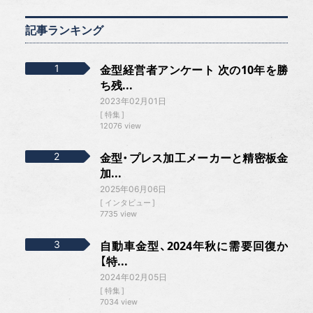
記事ランキング
金型経営者アンケート 次の10年を勝
ち残...
2023年02月01日
特集
12076 view
金型・プレス加工メーカーと精密板金
加...
2025年06月06日
インタビュー
7735 view
自動車金型、2024年秋に需要回復か
【特...
2024年02月05日
特集
7034 view