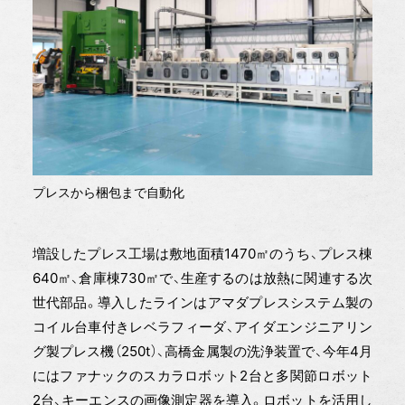
プレスから梱包まで自動化
増設したプレス工場は敷地面積1470㎡のうち、プレス棟
640㎡、倉庫棟730㎡で、生産するのは放熱に関連する次
世代部品。導入したラインはアマダプレスシステム製の
コイル台車付きレベラフィーダ、アイダエンジニアリン
グ製プレス機（250t）、高橋金属製の洗浄装置で、今年4月
にはファナックのスカラロボット2台と多関節ロボット
2台、キーエンスの画像測定器を導入。ロボットを活用し