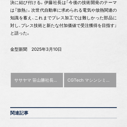
決に結び付ける。伊藤社長は「今後の技術開発のテーマ
は『放熱』。次世代自動車に求められる電気や放熱関連の
知識を蓄え、これまでプレス加工では難しかった部品に
対し、プレス技術と新たな付加価値で受注獲得を目指す」
と語った。
金型新聞 2025年3月10日
前の記事 :
次の記事 :
ササヤマ 笹山勝社長に聞く コア業務に専念できる環境に【特集 攻める設備投資】
CGTech マシンシミュレーション新版V9.5リリース
関連記事