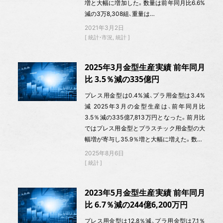
増と大幅に増加した。数量は前年同月比6.6%
減の3万8,308組、重量は…
2021年3月2日
統計・市況
統計
2025年3月金型生産実績 前年同月
比 3.5％減の335億円
プレス用金型は0.4%減、プラ用金型は3.4%
減 2025年3月の金型生産は、前年同月比
3.5％減の335億7,813万円となった。前月比
ではプレス用金型とプラスチック用金型の大
幅増が寄与し35.9％増と大幅に増えた。数…
2025年8月6日
統計
2023年5月金型生産実績 前年同月
比 6.7％減の244億6,200万円
プレス用金型は12.8％減、プラ用金型は7.1％