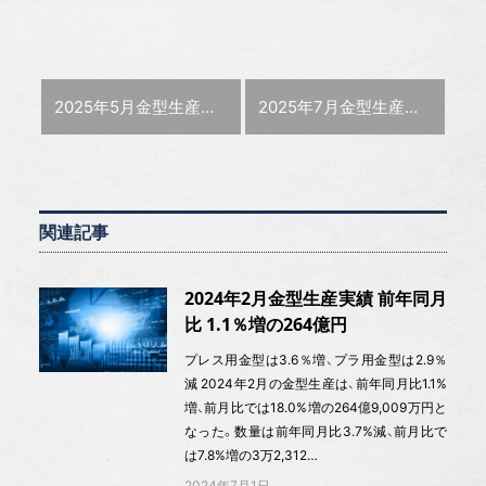
前の記事 :
次の記事 :
2025年5月金型生産実績 前年同月比 21.2％減の295億円
2025年7月金型生産実績 前年同月比 1.7％増の249億円
関連記事
2024年2月金型生産実績 前年同月
比 1.1％増の264億円
プレス用金型は3.6％増、プラ用金型は2.9％
減 2024年2月の金型生産は、前年同月比1.1%
増、前月比では18.0%増の264億9,009万円と
なった。数量は前年同月比3.7%減、前月比で
は7.8%増の3万2,312…
2024年7月1日