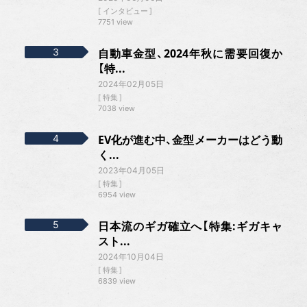
インタビュー
7751 view
自動車金型、2024年秋に需要回復か
【特...
2024年02月05日
特集
7038 view
EV化が進む中、金型メーカーはどう動
く...
2023年04月05日
特集
6954 view
日本流のギガ確立へ【特集:ギガキャ
スト...
2024年10月04日
特集
6839 view