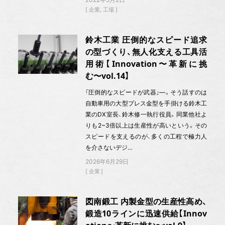
企業
工場
鈴木工業 圧倒的なスピード追求
の型づくり、無人化支える工具活
用術【Innovation〜革新に挑
む〜vol.14】
「圧倒的なスピードが武器」—。そう話すのは
自動車用の大型プレス金型を手掛ける鈴木工
業のDX室長、鈴木修一執行役員。同業他社よ
りも2~3倍以上は生産性が高いという。その
スピードを支えるのが、多くの工程で極力人
を介さないデジ…
2026年6月29日
企業
図南鍛工 内製金型の生産性高め、
鍛造10ラインに迅速供給【Innov