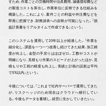
すため、作業ごとの労働時間や治具費用、減価償却費など
の製造コストを算出し、作業単位に反映できる仕組みを
構築した。これにより、案件ごとの利益や外注費などを
即座に把握でき、財務諸表への反映が可能になった。「損
益計算書をリアルタイムで作成できる」という。
このシステムを運用して20年以上が経過した。「作業を
細分化し、課題を一つ一つ改善し続けてきた結果、加工精
度が向上し、金型の手戻りはほぼゼロ。工数やコストが
明確になり、見積もり作業のスピードが上がったほか、見
積もりや工程の精度も向上し、実績と計画の誤差は平均
で5%以内」という。
今後については、「これまで社内サーバーで運用してきた
が、リスクヘッジのため現在はクラウドへ移行してい
る。今後もデータを蓄積し、経営に生かしていきたい」。