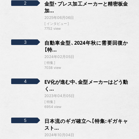
金型・プレス加工メーカーと精密板金
加...
2025年06月06日
インタビュー
7752 view
自動車金型、2024年秋に需要回復か
【特...
2024年02月05日
特集
7038 view
EV化が進む中、金型メーカーはどう動
く...
2023年04月05日
特集
6954 view
日本流のギガ確立へ【特集:ギガキャ
スト...
2024年10月04日