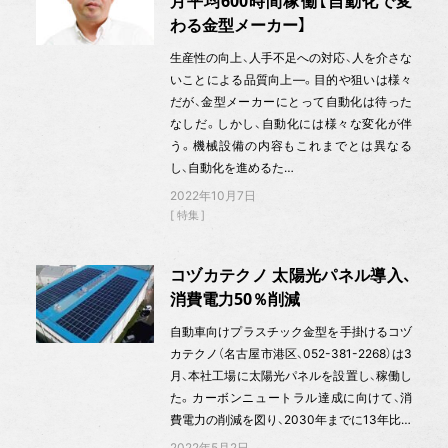
月平均600時間稼働【自動化で変
わる金型メーカー】
生産性の向上、人手不足への対応、人を介さな
いことによる品質向上—。目的や狙いは様々
だが、金型メーカーにとって自動化は待った
なしだ。しかし、自動化には様々な変化が伴
う。機械設備の内容もこれまでとは異なる
し、自動化を進めるた…
2022年10月7日
特集
コヅカテクノ 太陽光パネル導入、
消費電力50％削減
自動車向けプラスチック金型を手掛けるコヅ
カテクノ（名古屋市港区、052-381-2268）は3
月、本社工場に太陽光パネルを設置し、稼働し
た。カーボンニュートラル達成に向けて、消
費電力の削減を図り、2030年までに13年比…
2022年5月2日