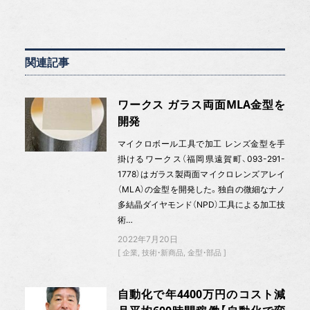
関連記事
ワークス ガラス両面MLA金型を
開発
マイクロボール工具で加工 レンズ金型を手
掛けるワークス（福岡県遠賀町、093-291-
1778）はガラス製両面マイクロレンズアレイ
（MLA）の金型を開発した。独自の微細なナノ
多結晶ダイヤモンド（NPD）工具による加工技
術…
2022年7月20日
企業
技術・新商品
金型・部品
自動化で年4400万円のコスト減