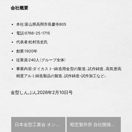
会社概要
本社:富山県高岡市長慶寺805
電話:0766・25・1715
代表者:松村浩史氏
創業:1920年
従業員:240人（グループ全体）
事業内容:ダイカスト・鋳造用金型の製造、試作鋳造、高気密高
精度アルミ鋳造製品の製造、試作鋳造・試作加工など。
金型しんぶん2026年2月10日号
前の記事 :
次の記事 :
日本金型工業会 オンライン金型技術展を開催
昭芝製作所 自社開発したシステム活用し、金型の棚卸や探索時間を削減【特集：デジタル活用術】