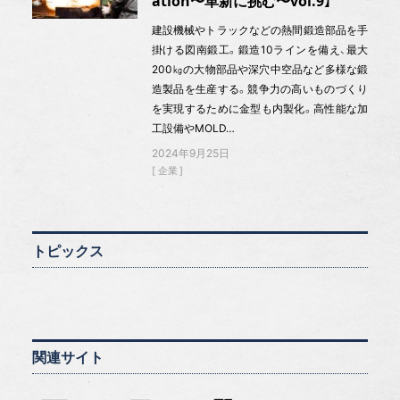
ation〜革新に挑む〜vol.9】
建設機械やトラックなどの熱間鍛造部品を手
掛ける図南鍛工。鍛造10ラインを備え、最大
200㎏の大物部品や深穴中空品など多様な鍛
造製品を生産する。競争力の高いものづくり
を実現するために金型も内製化。高性能な加
工設備やMOLD…
2024年9月25日
企業
トピックス
関連サイト