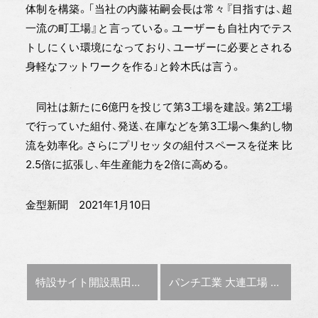
体制を構築。「当社の内藤祐嗣会長は常々『目指すは、超
一流の町工場』と言っている。ユーザーも自社内でテス
トしにくい環境になっており、ユーザーに必要とされる
身軽なフットワークを作る」と鈴木氏は言う。
同社は新たに6億円を投じて第3工場を建設。第2工場
で行っていた組付、発送、在庫などを第3工場へ集約し物
流を効率化。さらにプリセッタの組付スペースを従来 比
2.5倍に拡張し、年生産能力を2倍に高める。
金型新聞 2021年1月10日
前の記事 :
次の記事 :
特設サイト開設
黒田精工
パンチ工業 大連工場 研究開発部 呂 国健さん（26） 〜ひと〜