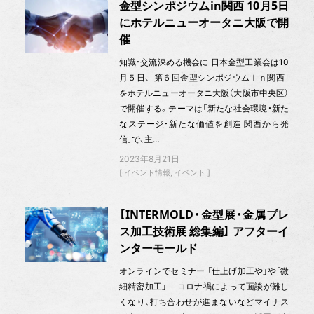
金型シンポジウムin関西 10月5日
にホテルニューオータニ大阪で開
催
知識・交流深める機会に 日本金型工業会は10
月５日、「第６回金型シンポジウムｉｎ関西」
をホテルニューオータニ大阪（大阪市中央区）
で開催する。テーマは「新たな社会環境・新た
なステージ・新たな価値を創造 関西から発
信」で、主…
2023年8月21日
イベント情報
イベント
【INTERMOLD・金型展・金属プレ
ス加工技術展 総集編】 アフターイ
ンターモールド
オンラインでセミナー 「仕上げ加工や」や「微
細精密加工」 コロナ禍によって面談が難し
くなり、打ち合わせが進まないなどマイナス