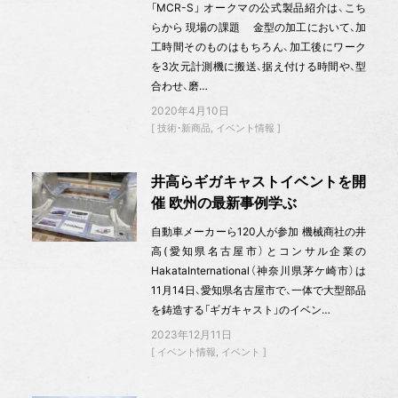
「MCR-S」 オークマの公式製品紹介は、こち
らから 現場の課題 金型の加工において、加
工時間そのものはもちろん、加工後にワーク
を3次元計測機に搬送、据え付ける時間や、型
合わせ、磨…
2020年4月10日
技術・新商品
イベント情報
井高らギガキャストイベントを開
催 欧州の最新事例学ぶ
自動車メーカーら120人が参加 機械商社の井
高(愛知県名古屋市）とコンサル企業の
HakataInternational（神奈川県茅ケ崎市）は
11月14日、愛知県名古屋市で、一体で大型部品
を鋳造する「ギガキャスト」のイベン…
2023年12月11日
イベント情報
イベント