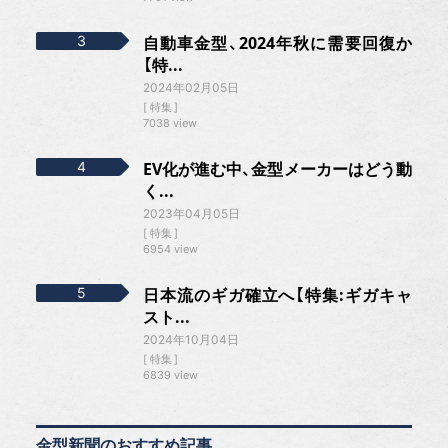
自動車金型、2024年秋に需要回復か
【特...
2024年02月05日
特集
7038 view
EV化が進む中、金型メーカーはどう動
く...
2023年04月05日
特集
6954 view
日本流のギガ確立へ【特集:ギガキャ
スト...
2024年10月04日
特集
6839 view
金型新聞のおすすめ記事