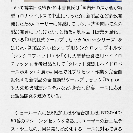
ついて営業部取締役・鈴木善貴氏は「国内外の展示会が新
型コロナウイルスで中止になったが、新製品など多数開
発したため、ユーザーに体感してもらい、声を聞いて次の
製品開発につなげたい」と語る。展示品は販売を強化し
ている『非接触式ツールプリセッタAegis‐iシリーズ』を
はじめ、新製品の小径タップ用シンクロタップホルダ
『シンクロフィットⅡ』や『くし刃型精密旋盤用ハイドロ
チャック』、参考出品として『タレット旋盤用ハイドロベ
ースホルダ』を展示。同社ではプリセット作業を完全自
動化する新製品の全自動型ツールプリセッタ『Raptor』
や刃先形状測定システムなど、新たな顧客ニーズに応え
た製品開発を進めている。
ショールームには5軸加工機や複合加工機、BT30・40・
50番のマシニングセンタを常設し、ユーザーの新工法テ
ストや工法の共同開発など変化するニーズに対応できる