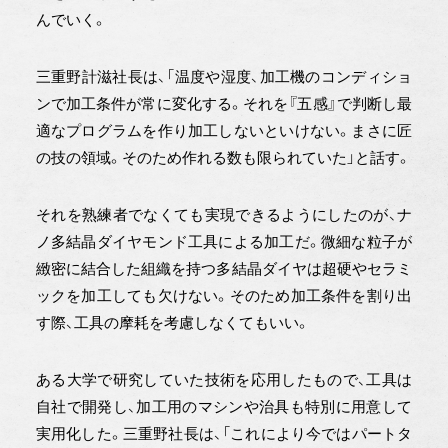
んでいく。
三重野計滋社長は、「温度や湿度、加工機のコンディショ
ンで加工条件が常に変化する。それを『五感』で判断し最
適なプログラムを作り加工しないといけない。まさに匠
の技の領域。そのため作れる数も限られていた」と話す。
それを熟練者でなくても実現できるようにしたのが、ナ
ノ多結晶ダイヤモンド工具による加工だ。微細な粒子が
緻密に結合した組織を持つ多結晶ダイヤは超硬やセラミ
ックを加工しても欠けない。そのため加工条件を割り出
す際、工具の摩耗を考慮しなくてもいい。
ある大学で研究していた技術を応用したもので、工具は
自社で開発し、加工用のマシンや治具も特別に用意して
実用化した。三重野社長は、「これにより今ではパートタ