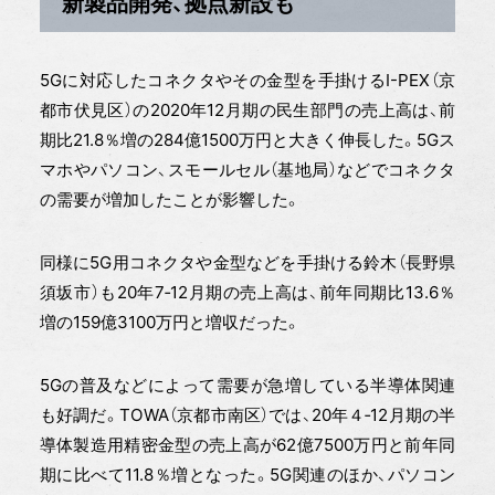
新製品開発、拠点新設も
5Gに対応したコネクタやその金型を手掛けるI-PEX（京
都市伏見区）の2020年12月期の民生部門の売上高は、前
期比21.8％増の284億1500万円と大きく伸長した。5Gス
マホやパソコン、スモールセル（基地局）などでコネクタ
の需要が増加したことが影響した。
同様に5G用コネクタや金型などを手掛ける鈴木（長野県
須坂市）も20年7‐12月期の売上高は、前年同期比13.6％
増の159億3100万円と増収だった。
5Gの普及などによって需要が急増している半導体関連
も好調だ。TOWA（京都市南区）では、20年４‐12月期の半
導体製造用精密金型の売上高が62億7500万円と前年同
期に比べて11.8％増となった。5G関連のほか、パソコン