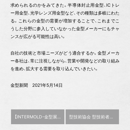
求められるのかをみてきた。半導体封止用金型、ICトレ
ー用金型、光学レンズ用金型など、その種類は多岐にわた
る。これらの金型の需要が増加することで、これまでこ
うした分野に参入していなかった金型メーカーにもチャ
ンスが広がる可能性は高い。
自社の技術と市場ニーズがどう適合するか。金型メーカ
ー各社は、常に注視しながら、営業や開発などの取り組み
を進め、拡大する需要を取り込んでいきたい。
金型新聞 2021年5月14日
前の記事 :
次の記事 :
【INTERMOLD・金型展・金属プレス加工技術展 総集編】 アフターインターモールド
型技術協会 型技術者会議2021、6月17・18日に