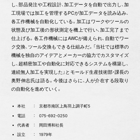
し、部品発注や工程設計、加工データを自動で出力し、加
工現場では加工を管理するPCが加工データを読み込み、
各工作機械を自動化している。加工はワークやツールの
状態及び加工後の形状測定を機上で行い、加工完了まで
仕上げる。各工作機械にはAWCが備えられ、自動でワー
ク交換、ツール交換もできる仕組みだ。「当社では標準の
機械を独自のアイデアとメーカーの協力でカスタマイズ
し、超精密加工や自動化に対応できるシステムを構築し、
連続無人加工を実現した」とモールド生産技術部・課長の
奥野伸志氏は語る。今後はさらに、人が介在する段取り
の自動化を進めていく。
本社 ： 京都市南区上鳥羽上調子町5
電話 ： 075-692-0250
代表者 ： 岡田博和社長
設立 ： 1979年