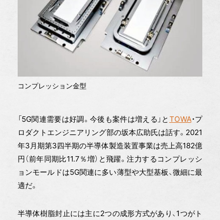
コンプレッション金型
「5G関連需要は好調。今後も案件は増える」と
TOWA
・プ
ロダクトエンジニアリング部の坂本広助氏は話す。2021
年3月期第3四半期の半導体製造装置事業は売上高182億
円（前年同期比11.7％増）と飛躍。注力するコンプレッシ
ョンモールドは5G関連に多い薄型や大型基板、微細に最
適だ。
半導体樹脂封止には主に2つの成形方式があり、1つがト