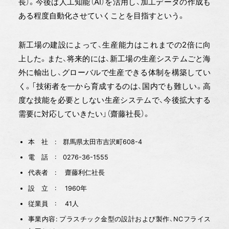
長）。今後は人工知能（AI）を活用し、加工データの作成も
ある程度自動化させていくことを目指すという。
新工場の建設によって、生産能力はこれまでの2倍に向
上した。また、将来的には、新工場の生産システムごと海
外に輸出し、グローバルで生産できる体制を構築してい
く。「技術者を一から育成するのは、国内でも難しい。高
度な技能を必要としない生産システムで、今後拡大する
需要に対応していきたい」（齋藤社長）。
本 社 : 群馬県太田市吉沢町608-4
電 話 : 0276-36-1555
代表者 : 齋藤利仁社長
設 立 : 1960年
従業員 : 41人
事業内容: プラスチック金型の設計および製作、NCフライス