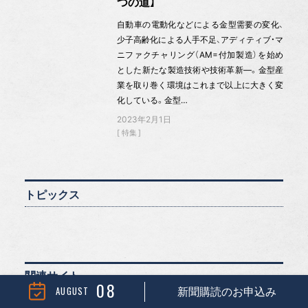
つの道】
自動車の電動化などによる金型需要の変化、
少子高齢化による人手不足、アディティブ・マ
ニファクチャリング（AM=付加製造）を始め
とした新たな製造技術や技術革新―。金型産
業を取り巻く環境はこれまで以上に大きく変
化している。金型…
2023年2月1日
特集
トピックス
関連サイト
08
AUGUST
新聞購読のお申込み