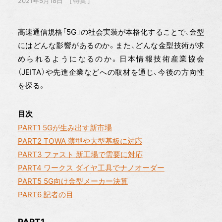
2021年5月18日
特集
高速通信規格「5G」の社会実装が本格化することで、金型
にはどんな影響があるのか。また、どんな金型技術が求
められるようになるのか。日本情報技術産業協会
（JEITA）や先進企業などへの取材を通じ、今後の方向性
を探る。
目次
PART1 5Gが生み出す新市場
PART2 TOWA 薄型や大型基板に対応
PART3 ファスト 新工場で需要に対応
PART4 ワークス ダイヤ工具でナノオーダー
PART5 5G向け金型メーカー決算
PART6 記者の目
PART1