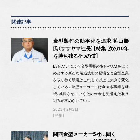
関連記事
金型製作の効率化を追求 笹山勝
氏（ササヤマ社長）【特集：次の10年
を勝ち残る4つの道】
EV化などによる金型需要の変化やAMをはじ
めとする新たな製造技術の登場など金型産業
を取り巻く環境はこれまで以上に大きく変化
している。金型メーカーには今後も事業を継
続、成長させていくため未来を見据えた取り
組みが求められてい…
2023年2月3日
特集
関西金型メーカー5社に聞く