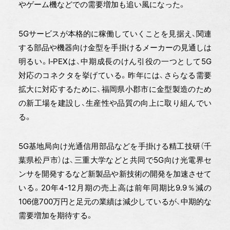
やゲーム機などでの需要増加も追い風になった。
5Gサービスが本格的に稼働していくことを見据え、関連
する部品や機器向け金型を手掛けるメーカーの見通しは
明るい。I‐PEXは、中期成長のけん引役の一つとして5G
対応のコネクタを挙げている。昨年には、さらなる需要
拡大に対応するために、福岡県小郡市に金型製造のため
の新工場を建設し、生産性や品質の向上に取り組んでい
る。
5G基地局向け光通信用部品などを手掛ける精工技研（千
葉県松戸市）は、三重大学などと共同で5G向け光電界セ
ンサを開発するなど新製品や新技術の開発を加速させて
いる。20年4-12月期の売上高は前年同期比9.9％減の
106億700万円と足元の業績は減少しているが、中期的な
需要増加を期待する。