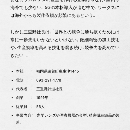
海外でも少ない。5Gの本格導入が進む中で、ワークスに
は海外からも製作依頼が頻繁にあるという。
しかし三重野社長は、「世界との競争に勝ち抜くためには
常に一歩先をいかないといけない。微細精密の加工技術
や、生産効率を高める技術を磨き続け、競争力を高めてい
きたい」。
本社 ： 福岡県遠賀町虫生津1445
電話 ： 093-291-1778
代表者 ： 三重野計滋社長
創業 ： 1991年
従業員 ： 56人
事業内容： 光学レンズや医療機器の金型、精密微細部品の製
造。