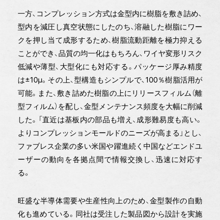
一方、コンプレッション方式は金型内に樹脂を敷き詰め、
型内を減圧し真空状態にしたのち、溶融した樹脂にワー
クを押し当て成形するため、樹脂流動距離を極力抑える
ことができ、品質の均一化はもちろん、ワイヤ変形リスク
低減や薄型、大型化にも対応する。パッケージ厚み精度
は±10μ。その上、型構造もシンプルで、100％樹脂活用が
可能。また、敷き詰めた樹脂の上にリリースフィルム（離
型フィルム）を配し、金型メンテナンス頻度を大幅に削減
した。「直近は基板内の部品も増え、成形難易度も高い。
よりコンプレッションモールドのニーズが高まる」とし、
ファブレス企業の多い米国や躍進続く中国などエンドユ
ーザーの動向を各拠点間で情報交換し、迅速に対応す
る。
旺盛な半導体需要や生産性向上のため、金型製作の自動
化も進めている。同社は受注した製品図から設計を実施