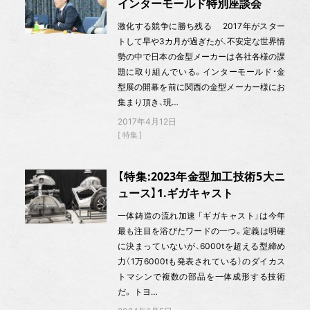
インターモールド特別座談会
激化する競争に勝ち残る 2017年がスター
トして早や3カ月が過ぎたが、不安定な世界情
勢の中で日本の金型メーカーは各社各様の課
題に取り組んでいる。インターモールド・金
型展の開幕を前に関西の金型メーカー様にお
集まり頂き、現…
2017年4月12日
特集
【特集:2023年金型加工技術5大ニ
ュース】1.ギガキャスト
一体鋳造の流れ加速 「ギガキャスト」は今年
最も注目を浴びたワードの一つ。定義は明確
に決まっていないが、6000tを超える型締め
力（1万6000tも発表されている）のダイカス
トマシンで複数の部品を一体成形する技術
だ。 トヨ…