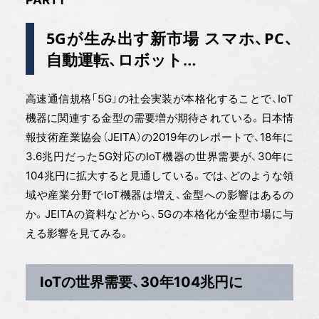
5Gが生み出す新市場 スマホ、PC、
自動運転、ロボット…
高速通信規格「5G」の社会実装が本格化することで、IoT
機器に関連する金型の需要増が期待されている。日本情
報技術産業協会（JEITA）の2019年のレポートで、18年に
3.6兆円だった5G対応のIoT機器の世界需要が、30年に
104兆円に拡大すると見通している。では、どのような領
域や産業分野でIoT機器は増え、金型への影響はあるの
か。JEITAの資料などから、5Gの本格化が金型市場に与
える影響を見てみる。
IoTの世界需要、30年104兆円に