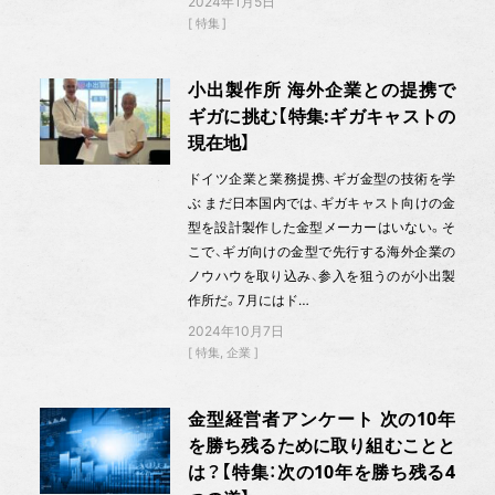
2024年1月5日
特集
小出製作所 海外企業との提携で
ギガに挑む【特集:ギガキャストの
現在地】
ドイツ企業と業務提携、ギガ金型の技術を学
ぶ まだ日本国内では、ギガキャスト向けの金
型を設計製作した金型メーカーはいない。そ
こで、ギガ向けの金型で先行する海外企業の
ノウハウを取り込み、参入を狙うのが小出製
作所だ。7月にはド…
2024年10月7日
特集
企業
金型経営者アンケート 次の10年
を勝ち残るために取り組むことと
は？【特集：次の10年を勝ち残る4