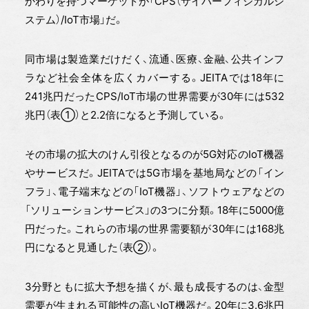
かわりを持つマーケットが「CPS（サイバーフィジカルシ
ステム）/IoT市場」だ。
同市場は製造業だけだく、流通、医療、金融、公共インフ
ラなど社会全体を広くカバーする。JEITAでは18年に
241兆円だったCPS/IoT市場の世界需要が30年には532
兆円（表①）と2.2倍になると予測している。
その市場の拡大のけん引役となるのが5G対応のIoT機器
やサービスだ。JEITAでは5G市場を基地局などの「イン
フラ」、電子端末などの「IoT機器」、ソフトウェアなどの
「ソリューションサービス」の3つに分類。18年に5000億
円だった。これらの市場の世界需要額が30年には168兆
円になると見通した（表②）。
3分野ともに拡大予想を描くが、最も成長するのは、金型
需要が生まれる可能性の高いIoT機器だ。20年に3.6兆円