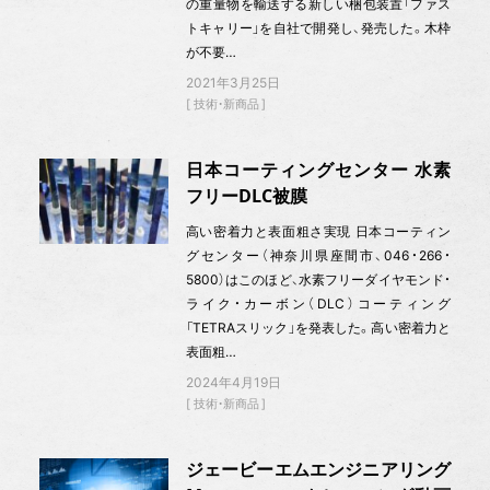
の重量物を輸送する新しい梱包装置「ファス
トキャリー」を自社で開発し、発売した。木枠
が不要…
2021年3月25日
技術・新商品
日本コーティングセンター 水素
フリーDLC被膜
高い密着力と表面粗さ実現 日本コーティン
グセンター（神奈川県座間市、046・266・
5800）はこのほど、水素フリーダイヤモンド・
ライク・カーボン（DLC）コーティング
「TETRAスリック」を発表した。高い密着力と
表面粗…
2024年4月19日
技術・新商品
ジェービーエムエンジニアリング