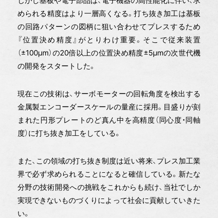
しかし基板や電子部品は、電子機器の高性能化に伴い、求
められる精度はより一層高くなる。打ち抜き加工は基板
の回路パターンの図柄に狙い合わせてプレスするため
『位置決め精度』がとりわけ重要。そこで従来装置
（±100μm）の20倍以上の位置決め精度±5μmの次世代機
の開発をスタートした。
現在この技術は、サーボモーターの回転角度を検出する
金属製エンコーダースケールの量産に採用。目盛りが刻
まれた円形プレートのど真ん中を高精度（同心度・同軸
度）に打ち抜き加工をしている。
また、この領域の打ち抜き制度は近い将来、プレス加工業
界で必ず求められることになると確信している。新たな
分野の技術開発への挑戦をこれからも続け、当社でしか
実現できないものづくりによって社会に貢献していきた
い。