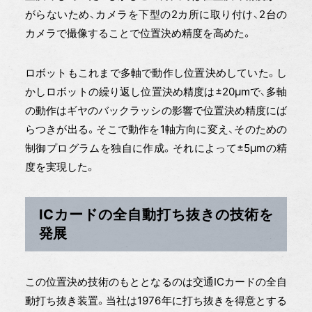
がらないため、カメラを下型の2カ所に取り付け、2台の
カメラで撮像することで位置決め精度を高めた。
ロボットもこれまで多軸で動作し位置決めしていた。し
かしロボットの繰り返し位置決め精度は±20μmで、多軸
の動作はギヤのバックラッシの影響で位置決め精度にば
らつきが出る。そこで動作を1軸方向に変え、そのための
制御プログラムを独自に作成。それによって±5μmの精
度を実現した。
ICカードの全自動打ち抜きの技術を
発展
この位置決め技術のもととなるのは交通ICカードの全自
動打ち抜き装置。当社は1976年に打ち抜きを得意とする