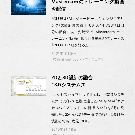
Mastercamのトレーニング動画
を配信
『CLUB.JBM』 ジェービーエムエンジニアリ
ング（大阪府東大阪市、06-6744-7331）は自
分の都合にあった時間で「Mastercam」のト
レーニング動画が見られる動画配信サービス
『CLUB.JBM』を始めた。 …
2021年10月5日
技術・新商品
設計・ソフトウェア
2Dと3D設計の融合
C&Gシステムズ
「エクセスハイブリッドⅡ」新版 C&Gシステ
ムズは、プレス金型に適したCAD/CAM「エク
セスハイブリッドⅡ」の新版「V4・1」を2月に発
売した。2次元（2D）データでの設計に長けた
技術者でも3次元（3D）デー…
2019年2月18日