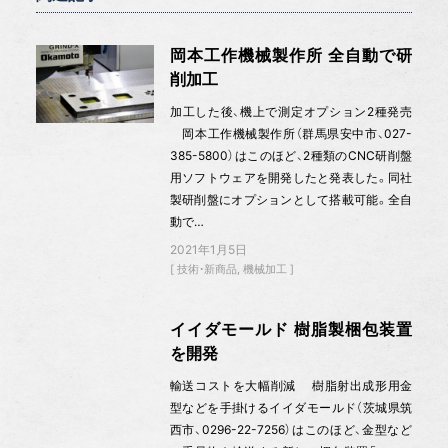
岡本工作機械製作所 全自動で研
削加工
加工した後、機上で測定オプション2種発売
岡本工作機械製作所（群馬県安中市、027-
385-5800）はこのほど、2種類のCNC研削盤
用ソフトウェアを開発したと発表した。同社
製研削盤にオプションとして搭載可能。全自
動で…
2021年1月5日
技術・新商品
機械加工
イイダモールド 樹脂製梱包装置
を開発
輸送コストを大幅削減 樹脂射出成形用金
型などを手掛けるイイダモールド（茨城県筑
西市、0296-22-7256）はこのほど、金型など