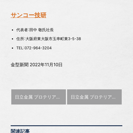
サンコー技研
代表者：田中 敬氏社長
住所：大阪府東大阪市玉串町東3-5-38
TEL：072-964-3204
金型新聞 2022年11月10日
前の記事 :
次の記事 :
日立金属 プロテリアルに商号を変更 2023年1月から
日立金属 プロテリアルに商号を変更 2023年1月から
関連記事