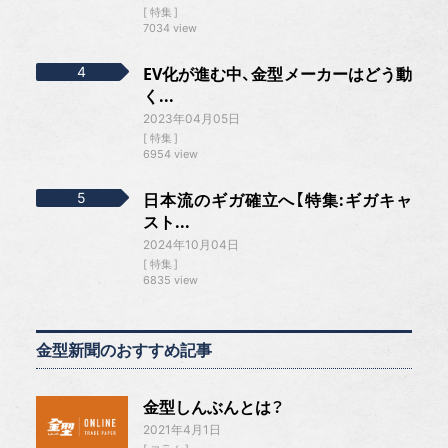
特集
7034 view
EV化が進む中、金型メーカーはどう動
く...
2023年04月05日
特集
6954 view
日本流のギガ確立へ【特集:ギガキャ
スト...
2024年10月04日
特集
6835 view
金型新聞のおすすめ記事
金型しんぶんとは？
2021年4月1日