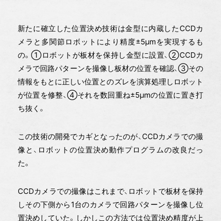
新たに確立した位置決め技術は金型に内蔵したCCDカ
メラと多関節ロボットにより精度±5μmを実現するも
の。①ロボットが板材を保持し金型に設置、②CCDカ
メラで回路パターンを撮像し板材の位置を確認、③その
情報をもとに正しい位置とのズレを演算処理しロボット
が位置を修整、④それを数回重ね±5μmの位置に置き打
ち抜く。
この技術の開発でカギとなったのが、CCDカメラでの撮
像と、ロボットの位置決め動作プログラムの改良だっ
た。
CCDカメラでの撮像はこれまで、ロボットで板材を保持
しその下側から1台のカメラで回路パターンを撮像し位
置決めしていた。しかしこの方法では位置決め精度が上