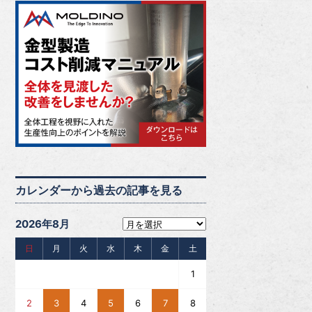
カレンダーから過去の記事を見る
2026年8月
日
月
火
水
木
金
土
1
2
3
4
5
6
7
8