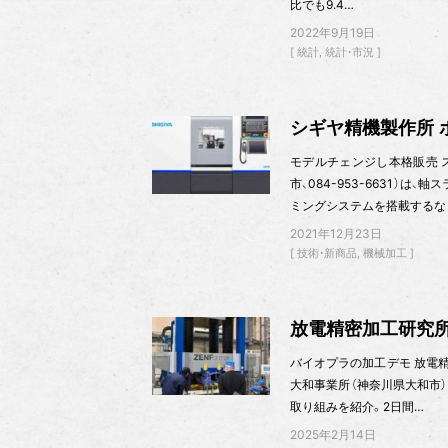
比でも9.4…
2022年9月19日
統計
統計・市況
シギヤ精機製作所 
モデルチェンジし本格販売 
市、084-953-6631
ミングシステムを搭載するな
2021年12月23日
技術・新商品
機械加工
放電精密加工研究所
バイオプラの加工デモ 放電精密加
大和事業所（神奈川県大和市
取り組みを紹介。2日間…
2025年2月14日