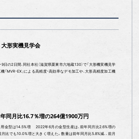
 大形実機見学会
9日の2日間、同社本社（滋賀県栗東市六地蔵130）で「大形機実機見学
工機「MVR・EX」による高精度・高効率なデモ加工や、大形高精度加工機
同月比16.7％増の264億1900万円
用金型は14.5%増 2022年6月の金型生産は、前年同月比2.6%増の
。前月比でも10.0%増と大きく増えた。数量は前年同月比5.8%減、、前月