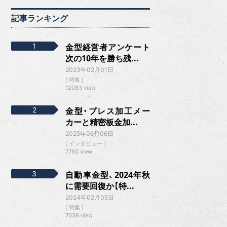
記事ランキング
金型経営者アンケート
次の10年を勝ち残...
2023年02月01日
特集
12083 view
金型・プレス加工メー
カーと精密板金加...
2025年06月06日
インタビュー
7760 view
自動車金型、2024年秋
に需要回復か【特...
2024年02月05日
特集
7038 view