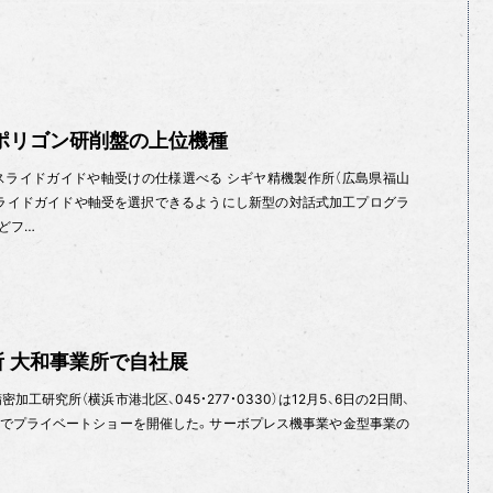
ポリゴン研削盤の上位機種
スライドガイドや軸受けの仕様選べる シギヤ精機製作所（広島県福山
）は、軸スライドガイドや軸受を選択できるようにし新型の対話式加工プログラ
どフ…
 大和事業所で自社展
工研究所（横浜市港北区、045・277・0330）は12月5、6日の2日間、
）でプライベートショーを開催した。サーボプレス機事業や金型事業の