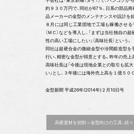
子会社は「東京鋲螺（タイ）」で、バンコク
約９３０万円で、同社が67％、日系の部品
品メーカーの金型のメンテナンスや設計を
８月には同じ工業団地で工場も稼働させる
（ＭＣ）などを導入し、「まずは当社独自の
性の高い工場にしたい」（高味社長）という。
同社は超硬合金の微細金型や冷間鍛造型を
行い、精密な金型が得意とする。昨年の売上
高味社長は「今後は現地企業との取引も拡大
い」とし、３年後には海外売上高を１億５０
金型新聞 平成26年(2014年)２月10日号
前の記事 :
高硬度材を切削＜金型向けの工具、続々