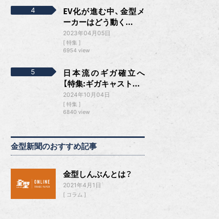
EV化が進む中、金型メ
ーカーはどう動く...
2023年04月05日
特集
6954 view
日本流のギガ確立へ
【特集:ギガキャスト...
2024年10月04日
特集
6840 view
金型新聞のおすすめ記事
金型しんぶんとは？
2021年4月1日
コラム