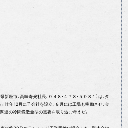
県新座市、高味寿光社長、０４８・４７８・５０８１）は、タ
。昨年12月に子会社を設立、８月には工場も稼働させ、金
車関連の冷間鍛造金型の需要を取り込む考えだ。