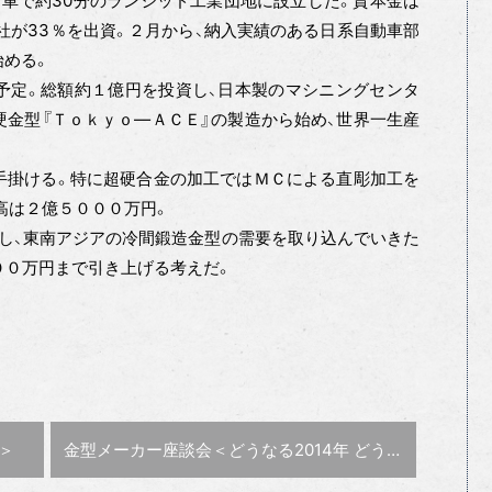
から車で約30分のランシッド工業団地に設立した。資本金は
商社が33％を出資。２月から、納入実績のある日系自動車部
始める。
予定。総額約１億円を投資し、日本製のマシニングセンタ
超硬金型『Ｔｏｋｙｏ―ＡＣＥ』の製造から始め、世界一生産
手掛ける。特に超硬合金の加工ではＭＣによる直彫加工を
高は２億５０００万円。
し、東南アジアの冷間鍛造金型の需要を取り込んでいきた
００万円まで引き上げる考えだ。
次の記事 :
＞
金型メーカー座談会＜どうなる2014年 どうする今後の展開＞