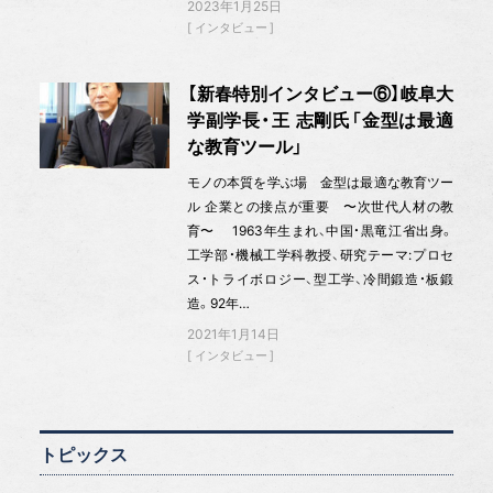
2023年1月25日
インタビュー
【新春特別インタビュー⑥】岐阜大
学副学長・王 志剛氏「金型は最適
な教育ツール」
モノの本質を学ぶ場 金型は最適な教育ツー
ル 企業との接点が重要 〜次世代人材の教
育〜 1963年生まれ、中国・黒竜江省出身。
工学部・機械工学科教授、研究テーマ:プロセ
ス・トライボロジー、型工学、冷間鍛造・板鍛
造。92年…
2021年1月14日
インタビュー
トピックス