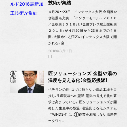
技術が集結
４月20〜23日 インテックス大阪 企画展や
併催展も充実 「インターモールド２０１６
／金型展２０１６」と「金属プレス加工技術展
２０１６」が４月20日から23日までの４日
間、大阪市住之江区のインテックス大阪で開
かれる。金…
2016年3月11日
匠ソリューションズ 金型や湯の
温度を見える化【金型応援隊】
ベテランの勘・コツに頼らない部品工場を目
指し、生産現場への型温・湯温の見える化の要
求は高まっている。 匠ソリューションズが開
発した生産中の型温・湯温見える化システム
「TWINDS‐T」は、①作業を邪魔しない温度デ
ータワイ…