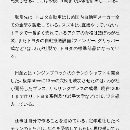
充実させる。ここは今後、５期まで拡張を計画している。
取引先は、トヨタ自動車はじめ国内自動車メーカー全
ての金型を製造している。スズキは、直接やっていない。
トヨタで一番多く売れているアクアの骨格はほぼわが社
製。またトヨタの自動搬送設備（フィンガー、グリッパー
式など）は、わが社製で、トヨタの標準部品になってい
る。
日産とはエンジンブロックのクランクシャフトを開発
した。板厚50㎜に13㎜の穴径を成功させたのは、わが社
が開発したプレス、カムリンクプレスの成果。現在1200
ｔまで作り、トヨタ系列及び岩手大学などに16、17台導
入している。
仕事は自分で作ることを進めている。定年退社したベ
テランの人たちは、年金を受給してもらい、再び働いても