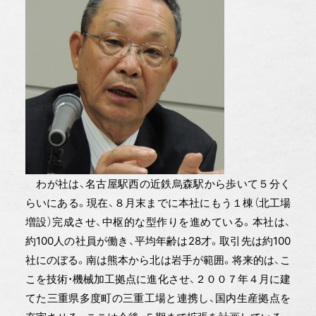
わが社は、名古屋駅西の近鉄烏森駅から歩いて５分く
らいにある。現在、８月末までに本社にもう１棟（北工場
増設）完成させ、中枢的な型作りを進めている。本社は、
約100人の社員が働き、平均年齢は28才。取引先は約100
社にのぼる。南は熊本から北は岩手が範囲。将来的は、こ
こを技術・機械加工拠点に進化させ、２００７年４月に建
てた三重県多度町の三重工場と連携し、国内生産拠点を