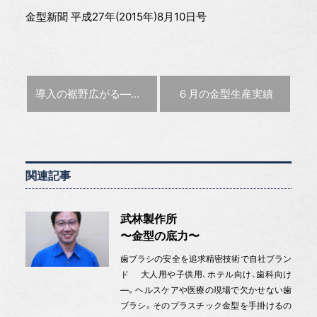
金型新聞 平成27年(2015年)8月10日号
前の記事 :
次の記事 :
導入の裾野広がる
―５軸加工特集―
６月の金型生産実績
関連記事
武林製作所
〜金型の底力〜
歯ブラシの安全を追求精密技術で自社ブラン
ド 大人用や子供用、ホテル向け、歯科向け
—。ヘルスケアや医療の現場で欠かせない歯
ブラシ。そのプラスチック金型を手掛けるの