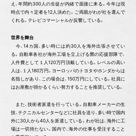
え、年間約300人の生徒が内緒で面接に来る。今年は現
時点で内々定者を12人決めた。ご両親がわが社を選んで
くれる。テレビコマーシャルが反響している。
世界を舞台
今、14カ国、多い時には約30人を海外出張させてい
る。自動車各社が海外工場を立上げる際の応援部隊で、
人件費として１人120万円頂戴している。レベルの高い
人は、１人180万円。ヨーロッパのトヨタやホンダからは
名指しがあり、この場合は、150万円にしている。社員に
はお座敷が掛かるくらい努力することを推奨している。
また、技術者派遣を行っている。自動車メーカーの生
技、テクニカルセンターなどに社員を送り、多い時で国内
外に30人から40人を派遣している。わが社は、海外に工
場は一切持たない。国内で、海外の仕事を受注すること