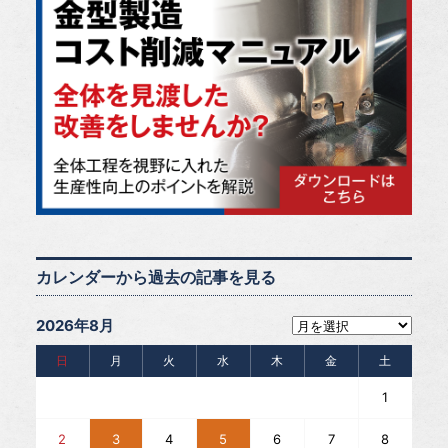
カレンダーから過去の記事を見る
2026年8月
日
月
火
水
木
金
土
1
2
3
4
5
6
7
8