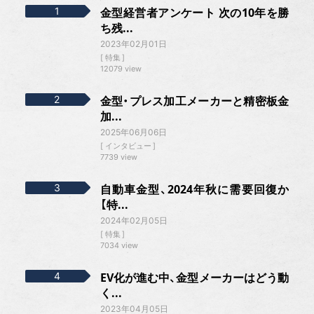
金型経営者アンケート 次の10年を勝
ち残...
2023年02月01日
特集
12079 view
金型・プレス加工メーカーと精密板金
加...
2025年06月06日
インタビュー
7739 view
自動車金型、2024年秋に需要回復か
【特...
2024年02月05日
特集
7034 view
EV化が進む中、金型メーカーはどう動
く...
2023年04月05日