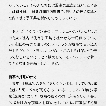
らっている。その人たちには通常の生産と違い、基本的
には週４日、１日６時間以内勤務で、若い人の技術指導と
社内で使う手工具を製作してもらっている。
例えば、メクラピンを抜くブッシュやスパンなど。こ
のため、社内で使う手工具は社外から一切買っていな
い。市販のものと違うのは、ベテランが現場で使い込ん
だ工具だから。トヨタ、ホンダからこの工具は楽。ぜひ売
って欲しいということで販売している。ベテランが養っ
てきた技術を商品化した一例だ。
新卒の採用の仕方
毎年、社員総数の５％、15人ぐらいを採用している。最
近は、大変レベルが高くなっている。ここ２、３年は、学
校（説明会）に行き、成績の後ろの方は入らない。１番か
ら10番以内を頂戴とお願いをしている。応募は凄く増