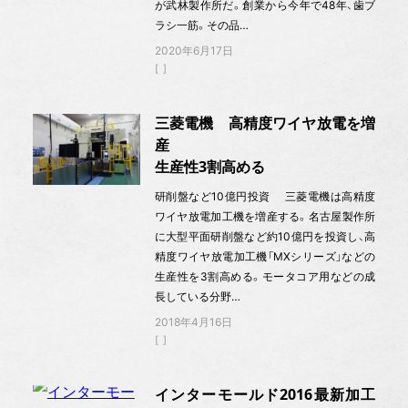
が武林製作所だ。創業から今年で48年、歯ブ
ラシ一筋。その品…
2020年6月17日
三菱電機 高精度ワイヤ放電を増
産
生産性3割高める
研削盤など10億円投資 三菱電機は高精度
ワイヤ放電加工機を増産する。名古屋製作所
に大型平面研削盤など約10億円を投資し、高
精度ワイヤ放電加工機「MXシリーズ」などの
生産性を3割高める。モータコア用などの成
長している分野…
2018年4月16日
インターモールド2016最新加工