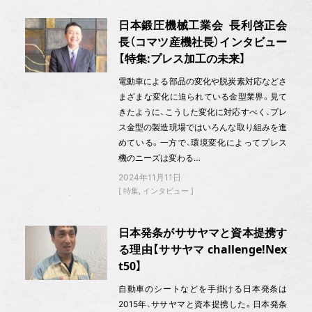
日本鍛圧機械工業会 長利啓正会
長（コマツ産機社長）インタビュー
【特集:プレス加工の未来】
電動車による部品の変化や脱炭素対応などさ
まざまな変化に迫られている金型業界。見て
きたように、こうした変化に対応すべく、プレ
ス金型の製造現場ではいろんな取り組みを進
めている。一方で、環境変化によってプレス
機のニーズは変わる…
2024年11月11日
特集
インタビュー
日本発条がササヤマと資本提携す
る理由【ササヤマ challenge!Nex
t50】
自動車のシートなどを手掛ける日本発条は
2015年、ササヤマと資本提携した。日本発条