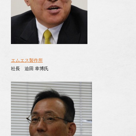
エムエス製作所
社長 迫田 幸博氏