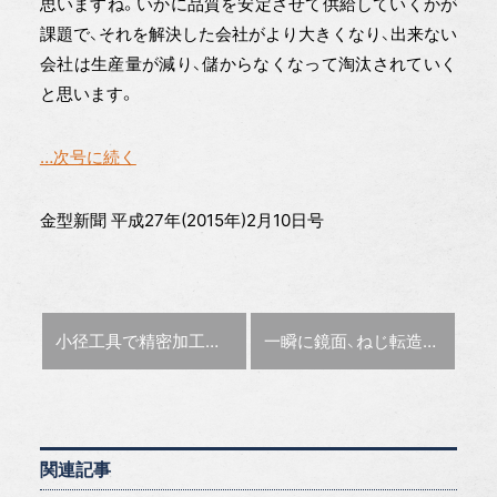
思いますね。いかに品質を安定させて供給していくかが
課題で、それを解決した会社がより大きくなり、出来ない
会社は生産量が減り、儲からなくなって淘汰されていく
と思います。
…次号に続く
金型新聞 平成27年(2015年)2月10日号
前の記事 :
次の記事 :
小径工具で精密加工
山田金属彫刻
一瞬に鏡面、ねじ転造成形
髙橋
関連記事