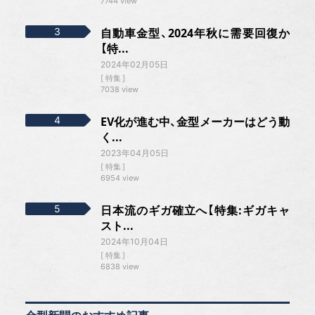
7744 view
自動車金型、2024年秋に需要回復か
【特...
2024年02月05日
特集
7038 view
EV化が進む中、金型メーカーはどう動
く...
2023年04月05日
特集
6954 view
日本流のギガ確立へ【特集:ギガキャ
スト...
2024年10月04日
特集
6838 view