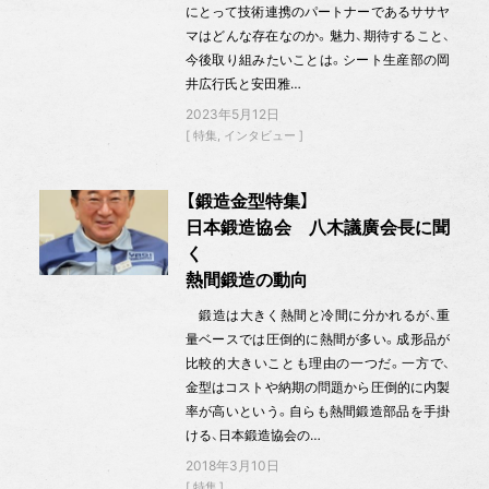
にとって技術連携のパートナーであるササヤ
マはどんな存在なのか。魅力、期待すること、
今後取り組みたいことは。シート生産部の岡
井広行氏と安田雅…
2023年5月12日
特集
インタビュー
【鍛造金型特集】
日本鍛造協会 八木議廣会長に聞
く
熱間鍛造の動向
鍛造は大きく熱間と冷間に分かれるが、重
量ベースでは圧倒的に熱間が多い。成形品が
比較的大きいことも理由の一つだ。一方で、
金型はコストや納期の問題から圧倒的に内製
率が高いという。自らも熱間鍛造部品を手掛
ける、日本鍛造協会の…
2018年3月10日
特集