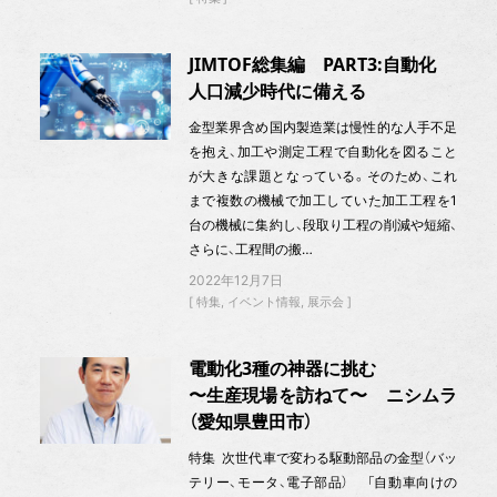
JIMTOF総集編 PART3:自動化
人口減少時代に備える
金型業界含め国内製造業は慢性的な人手不足
を抱え、加工や測定工程で自動化を図ること
が大きな課題となっている。そのため、これ
まで複数の機械で加工していた加工工程を1
台の機械に集約し、段取り工程の削減や短縮、
さらに、工程間の搬…
2022年12月7日
特集
イベント情報
展示会
電動化3種の神器に挑む
〜生産現場を訪ねて〜 ニシムラ
（愛知県豊田市）
特集 次世代車で変わる駆動部品の金型（バッ
テリー、モータ、電子部品） 「自動車向けの