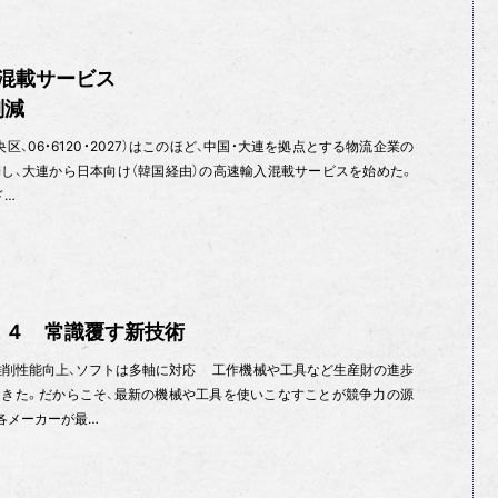
混載サービス
削減
、06・6120・2027）はこのほど、中国・大連を拠点とする物流企業の
し、大連から日本向け（韓国経由）の高速輸入混載サービスを始めた。
ド…
１４ 常識覆す新技術
難削性能向上、ソフトは多軸に対応 工作機械や工具など生産財の進歩
きた。だからこそ、最新の機械や工具を使いこなすことが競争力の源
各メーカーが最…