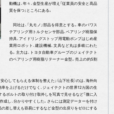
動機は、年々、金型生産が増え「従業員の安全と髙品
質を保つ」ところにある。
同社は、「丸モノ」部品を得意とする。車のパワス
テアリング用トルクセンサ部品、ベアリング樹脂保
持具、アイドリングストップ用電動ポンプはじめ産
業用ロボット、建設機械、文具など丸は多岐にわた
る。主力は、トヨタ自動車グループのジェイテクト
のベアリング用樹脂リテーナー金型。売上の約5割
安心してもらえる体制を整えた」（山下社長）のは、海外向
率を上げるだけでなく、ジェイテクトの世界12カ国の生
するボルトの取り付け取外しを写真で見せるなど「微に入
を作成し、分かりやすくした。さらには測定データーを付け
品の差し替えも容易にするなど金型の出戻りをゼロにする