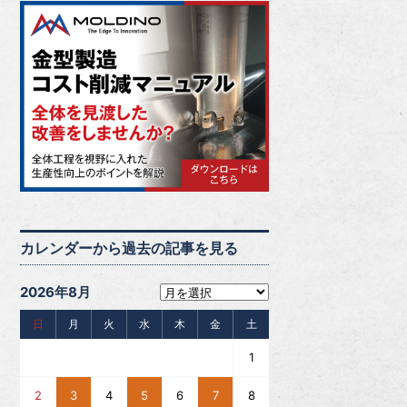
カレンダーから過去の記事を見る
2026年8月
日
月
火
水
木
金
土
1
2
3
4
5
6
7
8