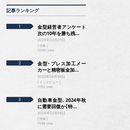
記事ランキング
金型経営者アンケート
次の10年を勝ち残...
2023年02月01日
特集
12081 view
金型・プレス加工メー
カーと精密板金加...
2025年06月06日
インタビュー
7752 view
自動車金型、2024年秋
に需要回復か【特...
2024年02月05日
特集
7038 view