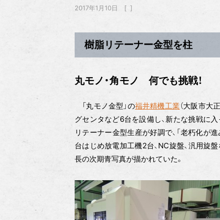
2017年1月10日
樹脂リテーナー金型を柱
丸モノ・角モノ 何でも挑戦！
「丸モノ金型」の
福井精機工業
（大阪市大
グセンタなど6台を設備し、新たな挑戦に入
リテーナー金型生産が好調で、「老朽化が進
台はじめ放電加工機2台、NC旋盤、汎用旋
長の次期青写真が描かれていた。