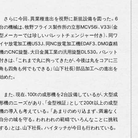
さらに今回、異業種進出を視野に新規設備を図った。6
台の機械は、牧野フライス製作所の立形MCⅤ56ⅰ、Ⅴ33ⅰ（金
型メーカーでは珍しいパレットチェンジャー付き）、同ワ
イヤ放電加工機U53J、同NC放電加工機EDAF3、DMG森精
機のCNC旋盤、大日金属工業の汎用旋盤DL530。パレット
付きは、「これまで丸に拘ってきたが、今後は丸をコアに三
角も四角も何でもできる」（山下社長）部品加工への進出を
始めた。
また、現在、100tの成形機を2台設備しているが、大型成
形機のニーズがあり、「金型検証」として200t以上の成型
機の導入も考えている。「あまりのめり込まず、満遍なく
自分の城を守る。われわれの範疇でいろんなことに挑戦
する」とは、山下社長。ハイタッチが今日も行われている。