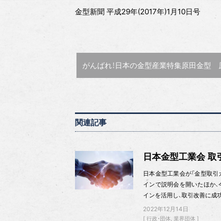
金型新聞 平成29年(2017年)1月10日号
前の記事 :
がんばれ！日本の金型産業特集
原田金型 原田 育寛 
関連記事
日本金型工業会 取
日本金型工業会が「金型取引
インで説明会を開いたほか、
インを活用し、取引改善に成
2022年12月14日
行政・団体
業界団体