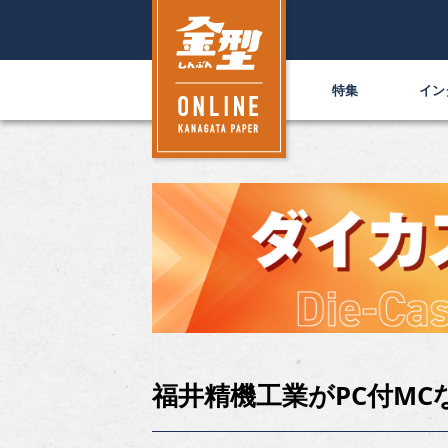
特集
イン
福井精機工業がPC付MC