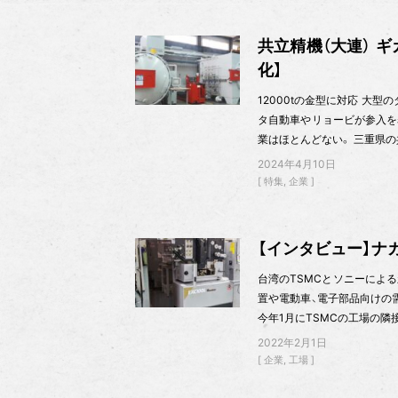
共立精機（大連） 
化】
12000tの金型に対応 大
タ自動車やリョービが参入を
業はほとんどない。 三重県の
2024年4月10日
特集
企業
【インタビュー】ナ
台湾のTSMCとソニーによ
置や電動車、電子部品向けの
今年1月にTSMCの工場の隣接
2022年2月1日
企業
工場