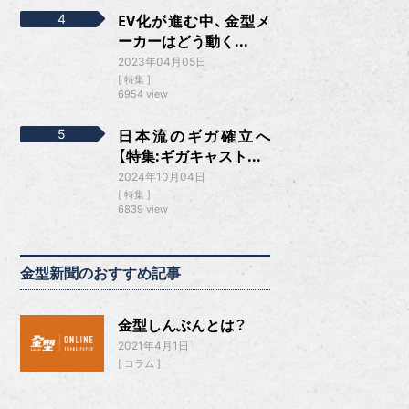
EV化が進む中、金型メ
ーカーはどう動く...
2023年04月05日
特集
6954 view
日本流のギガ確立へ
【特集:ギガキャスト...
2024年10月04日
特集
6839 view
金型新聞のおすすめ記事
金型しんぶんとは？
2021年4月1日
コラム