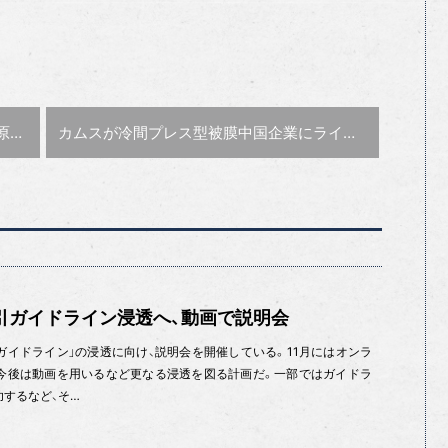
次の記事 :
社長
カムスが冷間プレス型被膜
中国企業にライセンス
引ガイドライン浸透へ、動画で説明会
ガイドライン」の浸透に向け、説明会を開催している。11月にはオンラ
今後は動画を用いるなど更なる浸透を図る計画だ。一部ではガイドラ
功するなど、そ…