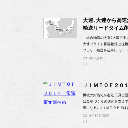
大運、大連から高速
輸送リードタイム
総合物流の大運（大阪市中央区
大連ブライト国際物流と提携
フェリー輸送を活用し、リー
2018年1月10日
ＪＩＭＴＯＦ２０
機械の知能化が進化 工具は
は金型づくりの進化を支えて
泉になる。ＪＩＭＴＯＦでは
2014年10月28日