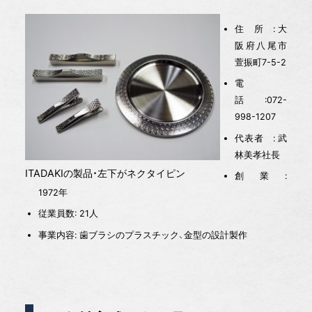
住 所 : 大
阪府八尾市
萱振町7-5-2
電
話 :072-
998-1207
代表者 : 武
林美孝社長
ITADAKIの製品・左下がネクタイピン
創 業 :
1972年
従業員数: 21人
事業内容: 歯ブラシのプラスチック、金型の設計製作