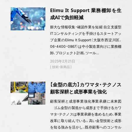
Elimu It Support 業務棚卸を生
成AIで負担軽減
膨大な情報収集・確認作業を短縮 自立支援型
ITコンサルティングを手掛けるスタートアッ
プ企業のElimu It Support（大阪市西淀川区、
06・4400・0867）は中小製造業向けに業務棚
卸、プロジェクト計画、ツール…
2025年2月21日
技術・新商品
【金型の底力】カワマタ・テクノス
顧客深耕と成形事業を強化
顧客深耕と成形事業強化事業承継に未来図
ゴム金型の製造から成形まで手掛けるカワ
マタ・テクノスは事業承継を進めるため、事業
改革に取り組んでいる。高い金型技術と成形
を知る強みを活かし、既存顧客へのコンサル