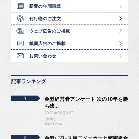
新聞の年間購読
刊行物のご注文
ウェブ広告のご掲載
紙面広告のご掲載
お問い合わせ
記事ランキング
金型経営者アンケート 次の10年を勝
ち残...
2023年02月01日
特集
12081 view
金型・プレス加工メーカーと精密板金