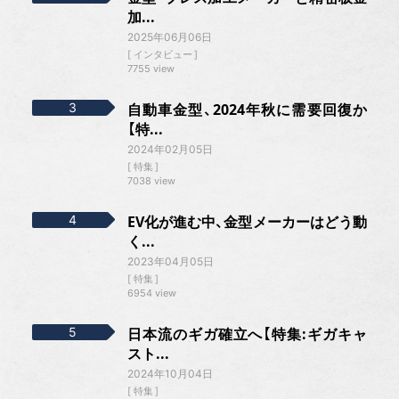
加...
2025年06月06日
インタビュー
7755 view
自動車金型、2024年秋に需要回復か
【特...
2024年02月05日
特集
7038 view
EV化が進む中、金型メーカーはどう動
く...
2023年04月05日
特集
6954 view
日本流のギガ確立へ【特集:ギガキャ
スト...
2024年10月04日
特集