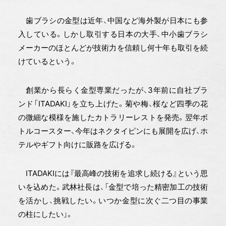
歯ブラシの金型は近年、中国など海外製が日本にも参
入している。しかし取引する日本の大手、中小歯ブラシ
メーカーのほとんどが技術力を信頼し何十年も取引を続
けているという。
創業から長らく金型専業だったが、3年前に自社ブラ
ンド「ITADAKI」を立ち上げた。菊や梅、桜など四季の花
の微細な模様を施したカトラリーレストを発売。翌年ボ
トルコースター、今年はネクタイピンにも展開を広げ、ホ
テルやギフト向けに販路を広げる。
ITADAKIには『最高峰の技術を追求し続ける』という思
いを込めた。武林社長は、「金型で培った精密加工の技術
を活かし、挑戦したい。いつか金型に次ぐ二つ目の事業
の柱にしたい」。