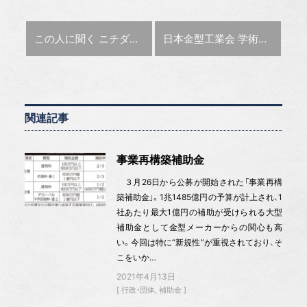
前の記事 :
次の記事 :
この人に聞く
ニチダイ 伊藤 直紀 副社長
日本金型工業会 学術顧問
横田
関連記事
事業再構築補助金
３月26日から公募が開始された「事業再構
築補助金」。1兆1485億円の予算が計上され、1
社あたり最大1億円の補助が受けられる大型
補助金として金型メーカーからの関心も高
い。今回は特に“新規性”が重視されており、そ
こをいか…
2021年4月13日
行政・団体
補助金