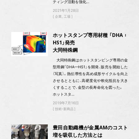
ティング活動を強化…
2021年1月28日
企業
工場
ホットスタンプ専用材種 「DHA︲
HS1」発売
大同特殊鋼
大同特殊鋼はホットスタンピング専用の金
型用鋼「DHA—HS1」を開発、販売を開始した
（写真）。熱伝導性を高め成形サイクルを向上
させるとともに、高硬度化や軟化抵抗を大き
くすることで、金型の長寿命化を図った。
ホットスタ…
2019年7月16日
技術・新商品
豊田自動織機が金属AMのコスト
増を吸収した方法とは