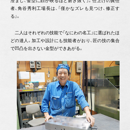
澄まし、金型に顔が映るほど磨き抜く」。仕上げの責任
者、角谷秀利工場長は、「僅かなズレも見つけ、修正す
る」。
二人はそれぞれの技能で「なにわの名工」に選ばれたほ
どの達人。加工や設計にも技能者がおり、匠の技の集合
で凹凸を出さない金型ができあがる。