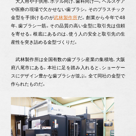
大人用や子供用、ホテル向け、歯科向け—。ヘルスケア
や医療の現場で欠かせない歯ブラシ。そのプラスチック
金型を手掛けるのが
武林製作所
だ。創業から今年で48
年、歯ブラシ一筋。その品質の高い金型に取引先は信頼
を寄せる。根底にあるのは、使う人の安全と取引先の生
産性を突き詰める金型づくりだ。
武林製作所は全国有数の歯ブラシ産業の集積地、大阪
府八尾市にある。本社に足を踏み入れると、ショーケー
スにデザイン豊かな歯ブラシが並ぶ。全て同社の金型で
作られたものだ。