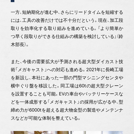
一方、短納期化が進む中、さらにリードタイムを短縮する
には、工具の改善だけでは不十分だという。現在、加工段
取りを効率化する取り組みを進めている。「より簡単か
つ早く段取りができる仕組みの構築を検討している」（鈴
木部長）。
また、今後の需要拡大が予測される超大型ダイカスト技
術「メガキャスト」への対応も進める。2021年に長崎工場
を新設し、本社にあった一部の門型マシニングセンタや
横中ぐり盤を移設した。同工場は60tの超大型クレーン
を設置することも可能。EVの車台やバッテリーケースな
どを一体成形する「メガキャスト」の採用が広がる中、型
締め力が6000tを超える超大物金型の製造やメンテンナ
スなどが可能な体制を整えている。