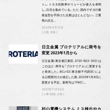
ト」。トヨタ自動車やリョービが参入を表明
し、注目を集めている。ただ、国内でギガの量
産金型を手掛けた企業はほとんどない。 三重
県の共立…
2024年4月10日
企業
特集
日立金属 プロテリアルに商号を
変更 2023年1月から
日立金属（東京都江東区、0120・603・303）は
このほど、商号を「プロテリアル」に変更する
と発表した。BCJ‐52（東京都千代田区）によ
る公開買付けが成立した後、2023年1月4日に
変更する予定。 新商号は「PRO（…
2022年11月23日
人事・組織
企業
杉山電機システム ミス検出やカ