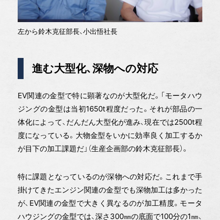
左から鈴木克征部長、小出悟社長
進む大型化、深物への対応
EV関連の金型で特に顕著なのが大型化だ。「モータハウ
ジングの金型は当初1650t程度だった。それが部品の一
体化によって、だんだん大型化が進み、現在では2500t程
度になっている。大物金型をいかに効率良く加工するか
が目下の加工課題だ」（生産企画部の鈴木克征部長）。
特に課題となっているのが深物への対応だ。これまで手
掛けてきたエンジン関連の金型でも深物加工は多かった
が、EV関連の金型で大きく異なるのが加工精度。モータ
ハウジングの金型では、深さ300㎜の底面で100分の1㎜、