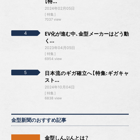
【特...
2024年02月05日
特集
7037 view
EV化が進む中、金型メーカーはどう動
く...
2023年04月05日
特集
6954 view
日本流のギガ確立へ【特集:ギガキャ
スト...
2024年10月04日
特集
6838 view
金型新聞のおすすめ記事
金型しんぶんとは？