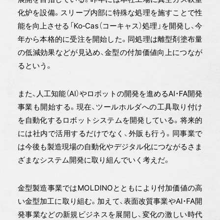
化炉を設備。スリーブ内部に特殊な処理を施すことで性
能を向上させる「Ko‐Cas（コーキャス）処理」を開発し、今
年から本格的に受注を開始した。同処理は離型剤塗布量
の低減効果などが見込め、金型の付加価値向上につなが
るという。
また、人工知能（AI）やロボットの開発を進めるAI・FA開発
事業も開始する。現在、ツールホルダへの工具取り付け
を自動化するロボットシステムを開発している。将来的
には社内で活用するだけでなく、外販も行う。同事業で
は今後も製造現場の自動化やデジタル化につながるさま
ざまなシステム開発に取り組んでいく考えだ。
金型製造事業ではMOLDINOとともにより付加価値の高
い金型加工に取り組む。加えて、表面改質事業やAI・FA開
発事業などの新規ビジネスを展開し、変化の激しい時代