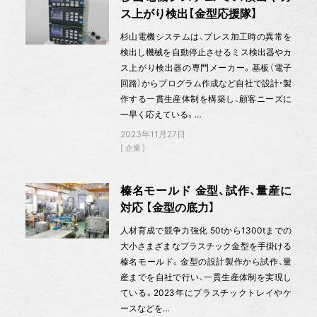
ス上がり検出【金型応援隊】
杉山電機システムは、プレス加工時の異常を
検出し機械を自動停止させるミス検出器やカ
ス上がり検出器の専門メーカー。基板（電子
回路）からプログラム作成など自社で設計・製
作する一貫生産体制を構築し、顧客ニーズに
一早く応えている。…
2023年11月27日
企業
榛名モールド 金型、試作、量産に
対応 【金型の底力】
人材育成で競争力強化 50tから1300tまでの
大小さまざまなプラスチック金型を手掛ける
榛名モールド。金型の設計製作から試作、量
産までを自社で行い、一貫生産体制を実現し
ている。2023年にプラスチックトレイやケ
ースなどを…