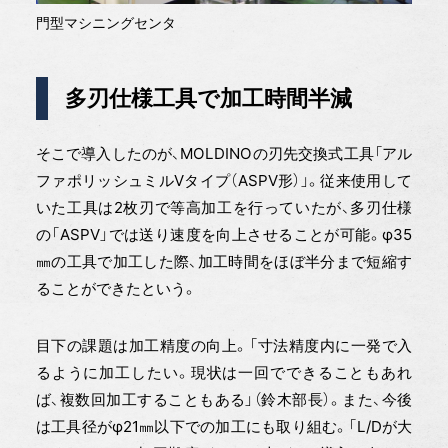
門型マシニングセンタ
多刃仕様工具で加工時間半減
そこで導入したのが、MOLDINOの刃先交換式工具「アル
ファポリッシュミルVタイプ（ASPV形）」。従来使用して
いた工具は2枚刃で等高加工を行っていたが、多刃仕様
の「ASPV」では送り速度を向上させることが可能。φ35
㎜の工具で加工した際、加工時間をほぼ半分まで短縮す
ることができたという。
目下の課題は加工精度の向上。「寸法精度内に一発で入
るように加工したい。現状は一回でできることもあれ
ば、複数回加工することもある」（鈴木部長）。また、今後
は工具径がφ21㎜以下での加工にも取り組む。「L/Dが大