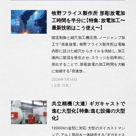
牧野フライス製作所 形彫放電加
工時間を半分に【特集：放電加工〜
最新技術はこう使え〜】
噴流制御と細穴加工機活用、ノージャンプ加
工で「倍速放電」 牧野フライス製作所は電極
内部に設けた細穴からオイルを供給し、加工
液内に噴流を発生させ、スラッジを効率的に
排出することで、形彫放電の加工時間を大幅
に短縮する「倍速放…
2026年1月14日
企業
特集
共立精機（大連） ギガキャストで
進む大型化【特集:進む設備の大型
化】
12000tの金型に対応 大型のダイカストマシ
ンで、アルミ部品を一体鋳造する「ギガキャス