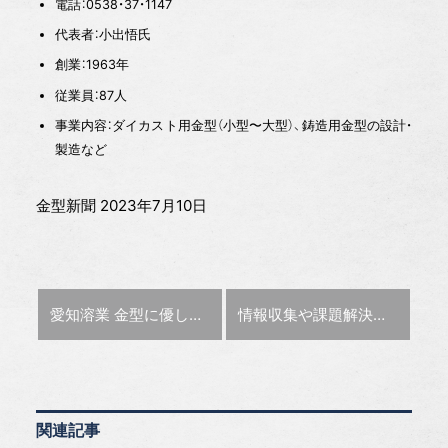
電話：0538・37・1147
代表者：小出悟氏
創業：1963年
従業員：87人
事業内容：ダイカスト用金型（小型〜大型）、鋳造用金型の設計・
製造など
金型新聞 2023年7月10日
前の記事 :
次の記事 :
愛知溶業 金型に優しい溶接修理【金型応援隊】
情報収集や課題解決の場に 砥粒加工学会 会長インタビュー
関連記事