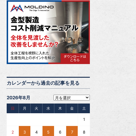
カレンダーから過去の記事を見る
2026年8月
日
月
火
水
木
金
土
1
2
3
4
5
6
7
8