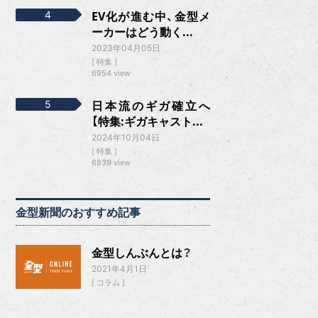
EV化が進む中、金型メ
ーカーはどう動く...
2023年04月05日
特集
6954 view
日本流のギガ確立へ
【特集:ギガキャスト...
2024年10月04日
特集
6839 view
金型新聞のおすすめ記事
金型しんぶんとは？
2021年4月1日
コラム