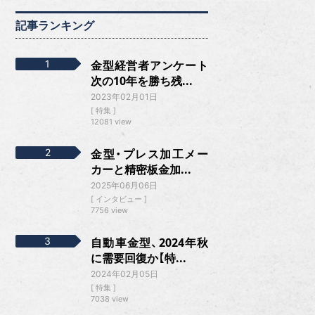
記事ランキング
金型経営者アンケート
次の10年を勝ち残...
2023年02月01日
特集
12081 view
金型・プレス加工メー
カーと精密板金加...
2025年06月06日
インタビュー
7756 view
自動車金型、2024年秋
に需要回復か【特...
2024年02月05日
特集
7038 view