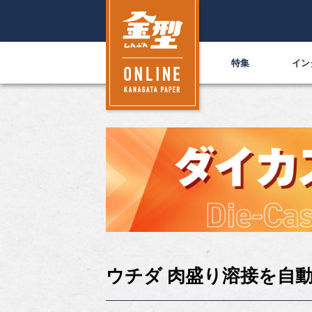
特集
イン
ウチダ 肉盛り溶接を自動