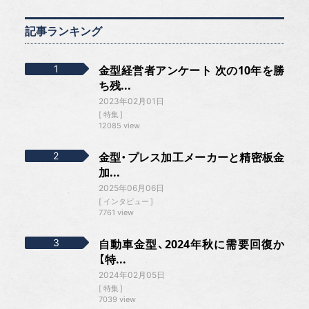
記事ランキング
金型経営者アンケート 次の10年を勝
ち残...
2023年02月01日
特集
12085 view
金型・プレス加工メーカーと精密板金
加...
2025年06月06日
インタビュー
7761 view
自動車金型、2024年秋に需要回復か
【特...
2024年02月05日
特集
7039 view