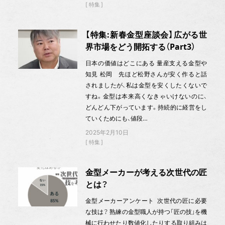
特集
【特集:新春金型座談会】広がる世
界市場をどう開拓する（Part3）
日本の価値はどこにある 量産支える金型や
知見 松岡 先ほど松野さんが安く作ると話
されましたが、私は金型を安くしたくないで
すね。金型は本来高くなきゃいけないのに、
どんどん下がっています。持続的に経営をし
ていくためにも、値段…
2025年2月10日
特集
金型メーカーが考える次世代の匠
とは？
金型メーカーアンケート 次世代の匠に必要
な技は？ 熟練の金型職人が持つ「匠の技」を機
械に行わせたり数値化したりする取り組みは