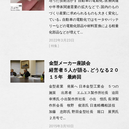
培った技術活かす 自動車の電動化、医療関連
や半導体関連需要の拡大などで、国内のもの
づくり産業に求められるものも大きく変化し
ている。自動車の電動化ではモータやバッテ
リーなどの電動化部品や材料置換による軽量
化部品などが増えて…
2022年3月23日
特集
金型メーカー座談会
経営者５人が語る、どうなる２０
１５年 最終回
金型産業 発展へ 日本金型工業会 ５つの
施策 出席者 エムエス製作所社長 迫田
幸博氏 小出製作所社長 小出 悟氏 長津製
作所会長 牧野 俊清氏 日進精機相談役
加藤 忠郎氏 野田金型社長 堀口 展男氏
２月号で…
2015年3月10日