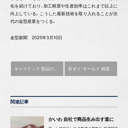
化を続けており、加工精度や生産効率はこれまで以上に
向上している。こうした最新技術を取り入れることが次
代の金型産業をつくる。
金型新聞 2025年3月10日
前の記事 :
次の記事 :
キャステック 部品の破損原因を無償で解析 【金型応援隊】
谷ダイ・モールド 精度追求のために新工場 【特集 攻める設備投資】
関連記事
かいわ 自社で商品生み出す道に