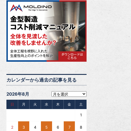
カレンダーから過去の記事を見る
2026年8月
日
月
火
水
木
金
土
1
2
3
4
5
6
7
8