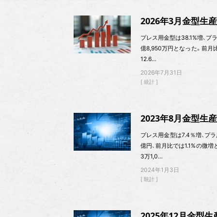
2026年3月金型生産
プレス用金型は38.1%増、プラ
億8,950万円となった。前月
12.6…
2026年7月31日
統計
2023年8月金型生
プレス用金型は7.4％増、プラ用
億円、前月比では1.1%の微増
3万1,0…
2024年1月3日
統計
2025年12月金型生