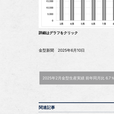
詳細はグラフをクリック
金型新聞 2025年6月10日
前の記事 :
2025年2月金型生産実績 前年同月比 6.7％減の247億
関連記事