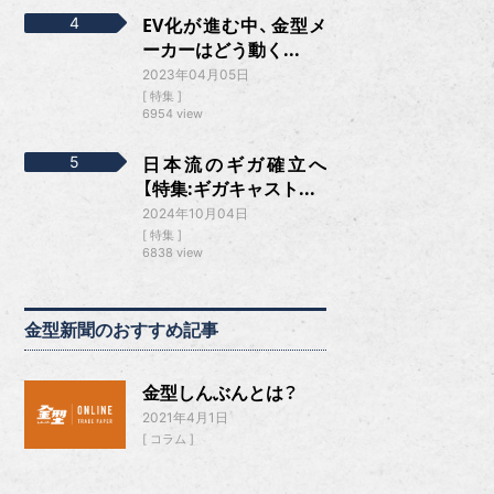
EV化が進む中、金型メ
ーカーはどう動く...
2023年04月05日
特集
6954 view
日本流のギガ確立へ
【特集:ギガキャスト...
2024年10月04日
特集
6838 view
金型新聞のおすすめ記事
金型しんぶんとは？
2021年4月1日
コラム