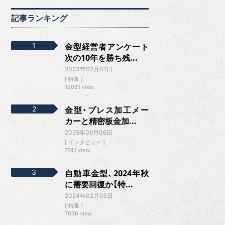
記事ランキング
金型経営者アンケート
次の10年を勝ち残...
2023年02月01日
特集
12081 view
金型・プレス加工メー
カーと精密板金加...
2025年06月06日
インタビュー
7741 view
自動車金型、2024年秋
に需要回復か【特...
2024年02月05日
特集
7036 view