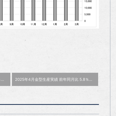
次の記事 :
円
2025年4月金型生産実績 前年同月比 5.8％減の233億円