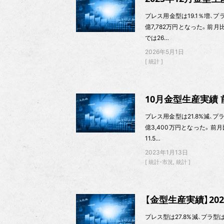
プレス用金型は19.1％増、プラ
億7,782万円となった。前月
では26…
2026年5月1日
統計
10月金型生産実績 前
プレス用金型は21.8%減、プラ
億3,400万円となった。前月
11.5…
2023年1月13日
統計・市況
統計
【金型生産実績】2021
プレス型は27.8%減、プラ型は1