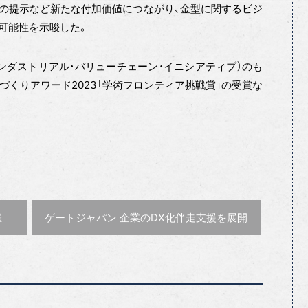
の提示など新たな付加価値につながり、金型に関するビジ
可能性を示唆した。
インダストリアル・バリューチェーン・イニシアティブ）のも
ものづくりアワード2023「学術フロンティア挑戦賞」の受賞な
次の記事 :
催
ゲートジャパン 企業のDX化伴走支援を展開