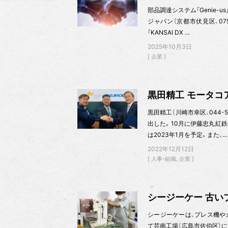
部品調達システム「Genie
ジャパン（京都市伏見区、07
「KANSAI DX …
2025年10月3日
企業
黒田精工 モータコ
黒田精工（川崎市幸区、044
出した。10月に伊藤忠丸紅
は2023年1月を予定。また、…
2022年12月12日
人事・組織
企業
シージーケー 古い
シージーケーは、プレス機や
て芸南工場（広島市佐伯区）に