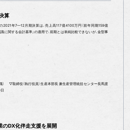
期決算
021年7—12月期決算は、売上高117億4100万円（前年同期159億
益認識に関する会計基準」の適用で、前期とは単純比較できないが、金型事
旧職） ▽取締役（執行役員）生産本部長 兼生産管理統括センター長馬渡
0日
業のDX化伴走支援を展開