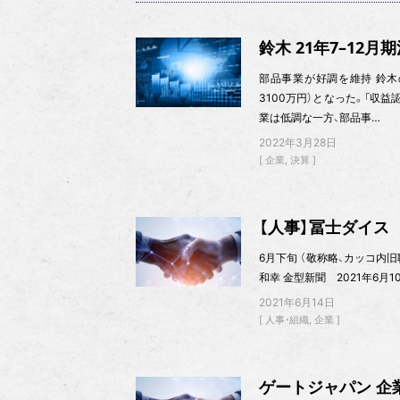
鈴木 21年7–12月
部品事業が好調を維持 鈴木の2
3100万円）となった。「収
業は低調な一方、部品事…
2022年3月28日
企業
決算
【人事】冨士ダイス
6月下旬 （敬称略、カッコ内
和幸 金型新聞 2021年6月1
2021年6月14日
人事・組織
企業
ゲートジャパン 企