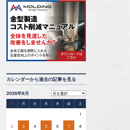
カレンダーから過去の記事を見る
2026年8月
日
月
火
水
木
金
土
1
2
3
4
5
6
7
8