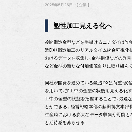
2025年5月26日
企業
塑性加工見える化へ
冷間鍛造金型などを手掛けるニチダイは昨年
造DX（鍛造加工のリアルタイム統合可視化
おけるデータを収集し、金型損傷などの異常
など金型の新たな付加価値創りに取り組ん
同社が開発を進めている鍛造DXは荷重・変
を用いて、加工中の金型の状態を見える化す
工中の金型の状態を把握することで、最適
とができる。経営戦略本部の藤田博文本部
生産時における膨大なデータ収集が可能とな
と期待感を募らせる。