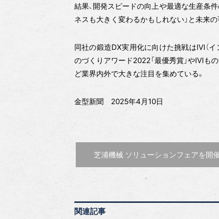
結果、開発スピードの向上や最適な生産条件
ネスも大きく変わるかもしれない」と未来の
同社の鍛造DX実用化に向けた挑戦はIVI（
のづくりアワード2022「最優秀賞」やIVI
ど業界内外で大きな注目を集めている。
金型新聞 2025年4月10日
前の記事 :
芝浦機械 ソリューションフェアを開
関連記事