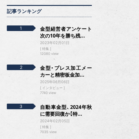
記事ランキング
金型経営者アンケート
次の10年を勝ち残...
2023年02月01日
特集
12080 view
金型・プレス加工メー
カーと精密板金加...
2025年06月06日
インタビュー
7740 view
自動車金型、2024年秋
に需要回復か【特...
2024年02月05日
特集
7035 view