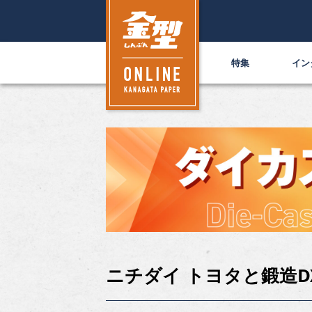
特集
イン
ニチダイ トヨタと鍛造D