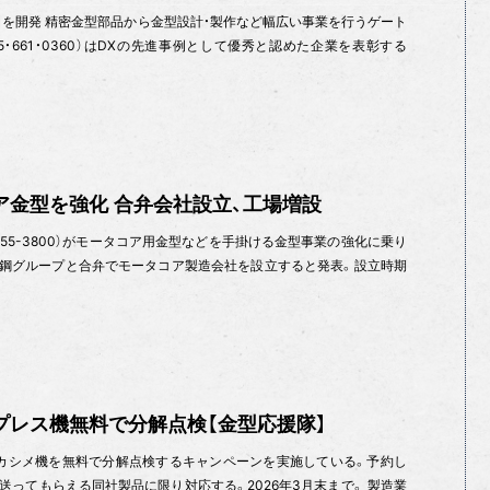
-us」を開発 精密金型部品から金型設計・製作など幅広い事業を行うゲート
5・661・0360）はDXの先進事例として優秀と認めた企業を表彰する
ア金型を強化 合弁会社設立、工場増設
-555-3800）がモータコア用金型などを手掛ける金型事業の強化に乗り
鉄鋼グループと合弁でモータコア製造会社を設立すると発表。設立時期
プレス機無料で分解点検【金型応援隊】
カシメ機を無料で分解点検するキャンペーンを実施している。予約し
送ってもらえる同社製品に限り対応する。2026年3月末まで。 製造業