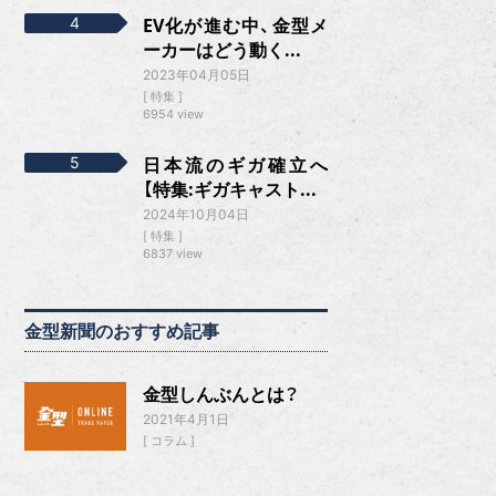
EV化が進む中、金型メ
ーカーはどう動く...
2023年04月05日
特集
6954 view
日本流のギガ確立へ
【特集:ギガキャスト...
2024年10月04日
特集
6837 view
金型新聞のおすすめ記事
金型しんぶんとは？
2021年4月1日
コラム