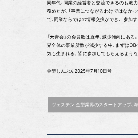
同年代、同業の経営者と交流できるのも魅力
務めたが、「事業につながるわけではなかっ
で、同業ならではの情報交換ができ、「参加
『天青会』の会員数は近年、減少傾向にある
界全体の事業所数が減少する中、まずはOB
気も生まれる。皆に参加してもらえるような
金型しんぶん2025年7月10日号
前の記事 :
ヴェステン 金型業界のスタートアップ、海外との取引を目標に【金型の底力