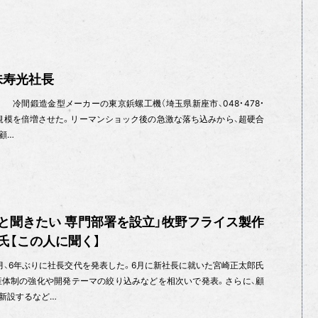
味寿光社長
冷間鍛造金型メーカーの東京鋲螺工機（埼玉県新座市、048・478・
売上規模を倍増させた。リーマンショック後の急激な落ち込みから、超硬合
顧…
と聞きたい 専門部署を設立」牧野フライス製作
氏【この人に聞く】
月、6年ぶりに社長交代を発表した。6月に新社長に就いた宮崎正太郎氏
産体制の強化や開発テーマの絞り込みなどを相次いで発表。さらに、顧
新設するなど…