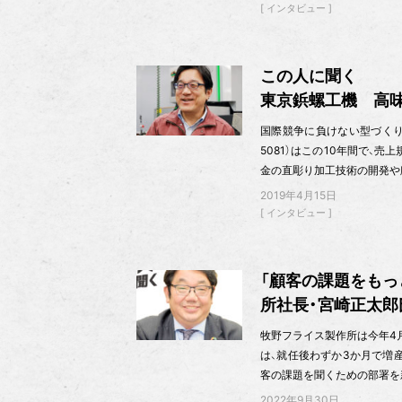
インタビュー
この人に聞く
東京鋲螺工機 高
国際競争に負けない型づくり 
5081）はこの10年間で、
金の直彫り加工技術の開発や
2019年4月15日
インタビュー
「顧客の課題をもっ
所社長・宮崎正太郎
牧野フライス製作所は今年4
は、就任後わずか3か月で増
客の課題を聞くための部署を
2022年9月30日