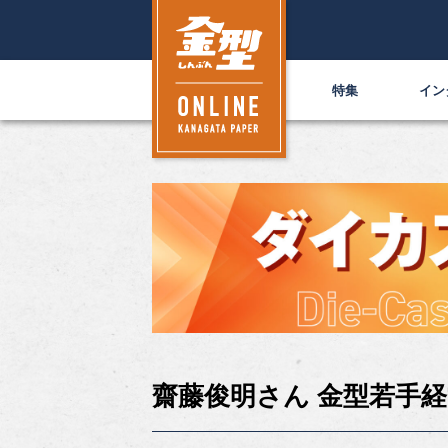
特集
イン
齋藤俊明さん 金型若手経