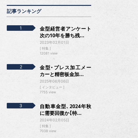
記事ランキング
金型経営者アンケート
次の10年を勝ち残...
2023年02月01日
特集
12081 view
金型・プレス加工メー
カーと精密板金加...
2025年06月06日
インタビュー
7755 view
自動車金型、2024年秋
に需要回復か【特...
2024年02月05日
特集
7038 view