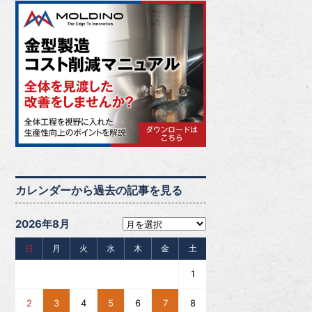
カレンダーから過去の記事を見る
2026年8月
日
月
火
水
木
金
土
1
2
3
4
5
6
7
8