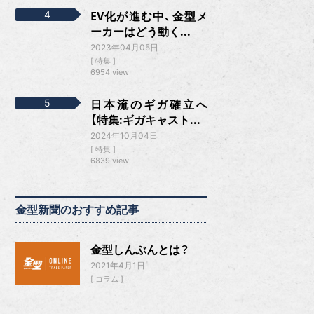
EV化が進む中、金型メ
ーカーはどう動く...
2023年04月05日
特集
6954 view
日本流のギガ確立へ
【特集:ギガキャスト...
2024年10月04日
特集
6839 view
金型新聞のおすすめ記事
金型しんぶんとは？
2021年4月1日
コラム