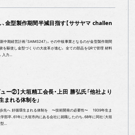
金型製作期間半減目指す【ササヤマ challen
中期経営計画「SAIMS247」。その中核事業となるのが金型製作期間
験を駆使し金型づくりの大改革が進む。 全ての部品をQRで管理 材料
。入力…
ュー②】大垣精工会長・上田 勝弘氏「他社より
生まれる体制を」
歩先へ 好循環生まれる体制を 〜技術開発の必要性〜 1939年生ま
学部卒、61年に大垣市内にある会社に就職したのち、68年に同社（大垣
金型…