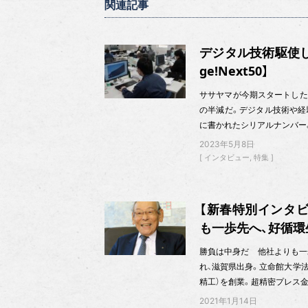
関連記事
デジタル技術駆使し、
ge!Next50】
ササヤマが今期スタートした新
の半減だ。デジタル技術や経
に書かれたシリアルナンバー
2023年5月8日
インタビュー
特集
【新春特別インタビ
も一歩先へ、好循環
勝負は中身だ 他社よりも一
れ、滋賀県出身。立命館大学法
精工）を創業。超精密プレス
2021年1月14日