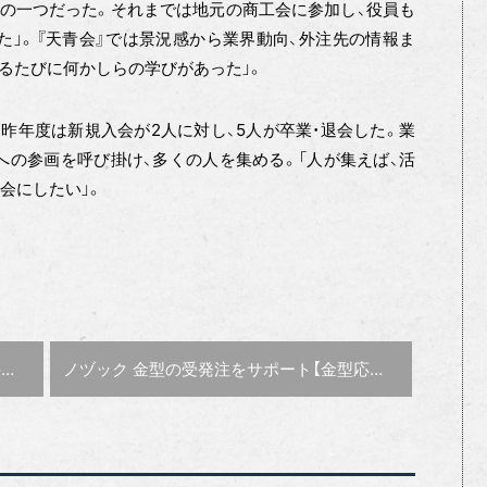
の一つだった。それまでは地元の商工会に参加し、役員も
た」。『天青会』では景況感から業界動向、外注先の情報ま
するたびに何かしらの学びがあった」。
。昨年度は新規入会が2人に対し、5人が卒業・退会した。業
への参画を呼び掛け、多くの人を集める。「人が集えば、活
会にしたい」。
次の記事 :
】
ノヅック 金型の受発注をサポート【金型応援隊】