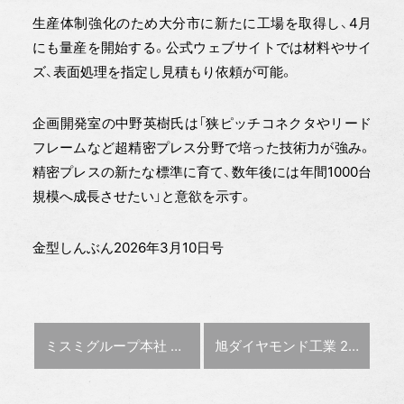
生産体制強化のため大分市に新たに工場を取得し、4月
にも量産を開始する。公式ウェブサイトでは材料やサイ
ズ、表面処理を指定し見積もり依頼が可能。
企画開発室の中野英樹氏は「狭ピッチコネクタやリード
フレームなど超精密プレス分野で培った技術力が強み。
精密プレスの新たな標準に育て、数年後には年間1000台
規模へ成長させたい」と意欲を示す。
金型しんぶん2026年3月10日号
前の記事 :
次の記事 :
ミスミグループ本社 新社長に清水取締役
旭ダイヤモンド工業 25枚刃エンドミル投入