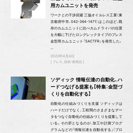
用カムユニットを発売
ワークとの干渉回避 三協オイルレス工業（東
京都府中市、042-364-1471）はこのほど、既
存のカムユニットに比べカムドライバの位置
を大幅に下げたロングレックタイプのプレス
金型用カムユニット「SACTFR」を発売した。
…
2022年4月4日
プレス
技術・新商品
ソディック 情報伝達の自動化、ハ
ードつなげる提案も【特集：金型づ
くりを自動化する】
自動化の仕組みづくりを支援 ソディックは
ハードだけでなく、工程間のさまざまなデー
タをつなぐ自動化の仕組みづくりを提案して
いる。その肝となるのが、加工や計測プログ
グラムなどの「情報伝達を自動化する」（プロ