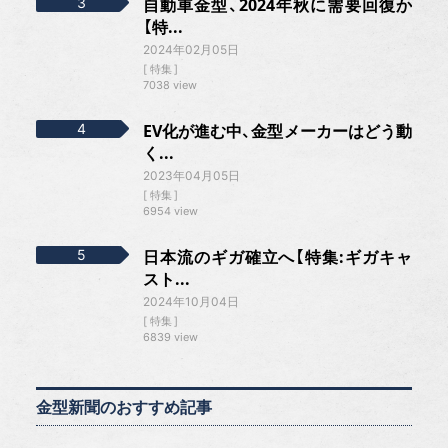
自動車金型、2024年秋に需要回復か
【特...
2024年02月05日
特集
7038 view
EV化が進む中、金型メーカーはどう動
く...
2023年04月05日
特集
6954 view
日本流のギガ確立へ【特集:ギガキャ
スト...
2024年10月04日
特集
6839 view
金型新聞のおすすめ記事