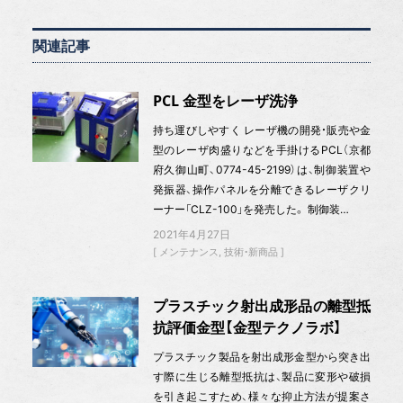
関連記事
PCL 金型をレーザ洗浄
持ち運びしやすく レーザ機の開発・販売や金
型のレーザ肉盛りなどを手掛けるPCL（京都
府久御山町、0774-45-2199）は、制御装置や
発振器、操作パネルを分離できるレーザクリ
ーナー「CLZ-100」を発売した。 制御装…
2021年4月27日
メンテナンス
技術・新商品
プラスチック射出成形品の離型抵
抗評価金型【金型テクノラボ】
プラスチック製品を射出成形金型から突き出
す際に生じる離型抵抗は、製品に変形や破損
を引き起こすため、様々な抑止方法が提案さ