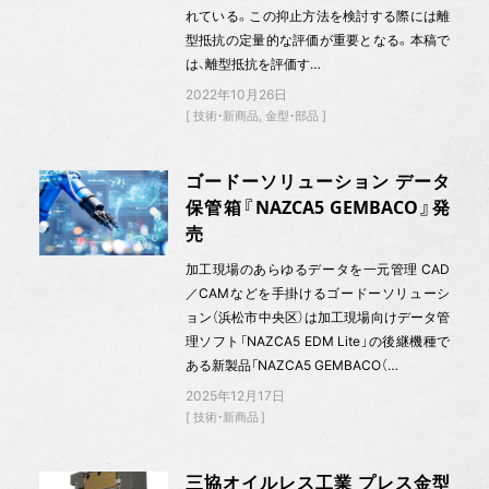
れている。この抑止方法を検討する際には離
型抵抗の定量的な評価が重要となる。本稿で
は、離型抵抗を評価す…
2022年10月26日
技術・新商品
金型・部品
ゴードーソリューション データ
保管箱『NAZCA5 GEMBACO』発
売
加工現場のあらゆるデータを一元管理 CAD
／CAMなどを手掛けるゴードーソリューシ
ョン（浜松市中央区）は加工現場向けデータ管
理ソフト「NAZCA5 EDM Lite」の後継機種で
ある新製品「NAZCA5 GEMBACO（…
2025年12月17日
技術・新商品
三協オイルレス工業 プレス金型