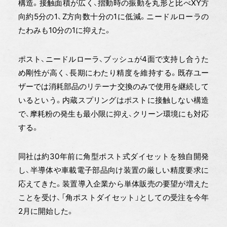
構造。接触面積が広く、摺動時の振動を丸形と比べXY方
向約5分の1、Z方向数十分の1に低減。ニードルローラの
たわみも10分の1に抑えた。
ポスト、ニードルローラ、ブッシュが4面で支持し合うた
め剛性が高く、長期にわたり精度を維持する。既存ユー
ザーでは消耗部品のリテーナ交換のみで使用を継続して
いるという。内蔵スプリングはポストに接触しない構造
で、摩耗粉の発生も最小限に抑え、クリーン環境にも対応
する。
同社は約30年前に角型ポスト式ダイセットを独自開発
し、半導体や車載電子部品向け装置の厳しい精度要求に
応えてきた。装置導入企業から単体販売の要望が増えた
ことを受け、「角ポストダイセット」としての受注を今年
2月に開始した。