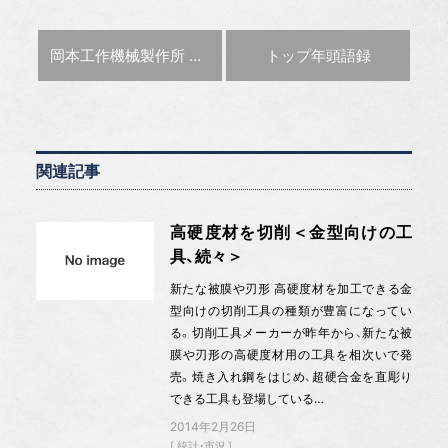
前の記事 :
次の記事 :
岡本工作機械製作所 ウェブショールームを開設
トップ年頭語録
関連記事
高硬度材を切削＜金型向けの工
具、続々＞
新たな被膜や刃形 高硬度材を加工できる金
型向けの切削工具の種類が豊富になってい
る。切削工具メーカーが昨年から、新たな被
膜や刃形の高硬度材用の工具を相次いで発
売。焼き入れ鋼をはじめ、超硬合金を直彫り
できる工具も登場している…
2014年2月26日
統計・市況