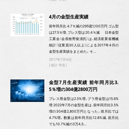
4月の金型生産実績
前年同月比 4.7％減の295億1,100万円 ゴム型
は27.5％増、プレス型は20.4％減 日本金型
工業会（会長牧野俊清氏）は、経済産業省機械
統計（従業員30人以上）による2017年4月の
金型生産実績をまとめた。そ…
2017年7月4日
統計・市況
金型7月生産実績 前年同月比3.
5％増の304億2800万円
プレス用金型は2.5%増、プラ用金型は15.6%
増 2022年7月の金型生産は、前年同月比3.5%
増の304億2,800万円となった。前月比では
4.7%増。数量は前年同月比12.8%減、前月比
でも10.7%減の3万4,5…