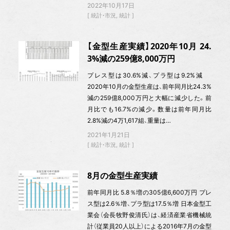
2022年10月17日
統計・市況
統計
【金型生産実績】2020年10月 24.
3%減の259億8,000万円
プレス型は30.6%減、プラ型は9.2%減
2020年10月の金型生産は、前年同月比24.3%
減の259億8,000万円と大幅に減少した。前
月比でも16.7%の減少。数量は前年同月比
2.8%減の4万1,617組、重量は…
2021年1月21日
統計・市況
統計
8月の金型生産実績
前年同月比 5.8％増の305億6,600万円 プレ
ス型は2.6％増、プラ型は17.5％増 日本金型工
業会（会長牧野俊清氏）は、経済産業省機械統
計（従業員20人以上）による2016年7月の金型