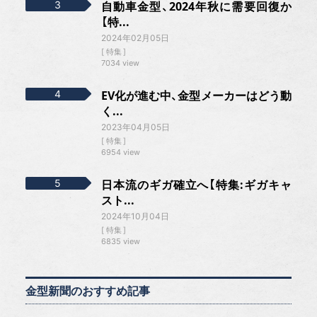
自動車金型、2024年秋に需要回復か
【特...
2024年02月05日
特集
7034 view
EV化が進む中、金型メーカーはどう動
く...
2023年04月05日
特集
6954 view
日本流のギガ確立へ【特集:ギガキャ
スト...
2024年10月04日
特集
6835 view
金型新聞のおすすめ記事