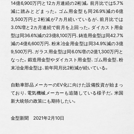
14億6,900万円と12カ月連続の2桁減。前月比では5.7%
減に踏みとどまった。ゴム用金型も同26.9%減の6億
3,500万円と2桁減が7カ月続いているが、前月比では
3.0%増と2カ月連続で前月を上回った。ダイカスト用金
型は同36.6%減の23億8,100万円、鋳造用金型は同42.7%
減の4億6,600万円、粉末冶金用金型は同34.9%減の3億
9,500万円、ガラス用金型は同6.0%増の2億1,300万円と
なった。鍛造用金型やダイカスト用金型、ゴム用金型、粉
末冶金用金型は、前年同月比2桁減が続いている。
自動車部品メーカーのEV化に向けた設備投資が始まっ
ており、電気機械メーカーも追随している様子だ。米国
新大統領の政策にも期待したい。
金型新聞 2021年2月10日