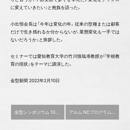
に変えていきたい」と抱負を語った。
小出悟会長は「今年は変化の年。従来の型種または顧客
だけで生き残れるか分からないが、業態変化も一手では
ないだろうか」と挨拶した。
セミナーでは愛知教育大学の竹川慎哉准教授が「学校教
育の現状」をテーマに講演した。
金型新聞 2022年2月10日
前の記事 :
次の記事 :
金型シンポジウム 10月に開催延期
アルム NCプログラム作成完全自動化へ