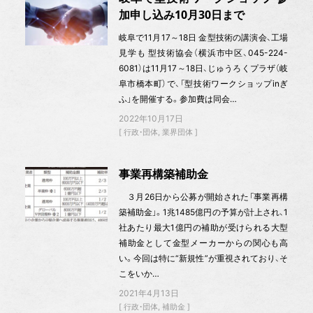
加申し込み10月30日まで
岐阜で11月17～18日 金型技術の講演会、工場
見学も 型技術協会（横浜市中区、045-224-
6081）は11月17～18日、じゅうろくプラザ（岐
阜市橋本町）で、「型技術ワークショップinぎ
ふ」を開催する。参加費は同会…
2022年10月17日
行政・団体
業界団体
事業再構築補助金
３月26日から公募が開始された「事業再構
築補助金」。1兆1485億円の予算が計上され、1
社あたり最大1億円の補助が受けられる大型
補助金として金型メーカーからの関心も高
い。今回は特に“新規性”が重視されており、そ
こをいか…
2021年4月13日
行政・団体
補助金