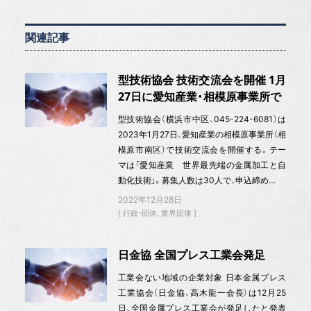
関連記事
型技術協会 技術交流会を開催 1月
27日に愛知産業・相模原事業所で
型技術協会（横浜市中区、045-224-6081）は
2023年1月27日、愛知産業の相模原事業所（相
模原市南区）で技術交流会を開催する。テー
マは「愛知産業 世界最先端の金属加工と自
動化技術」。募集人数は30人で、申込締め…
2022年12月28日
行政・団体
業界団体
日金協 全国プレス工業会発足
工業会ない地域の企業対象 日本金属プレス
工業協会（日金協、高木龍一会長）は12月25
日、全国金属プレス工業会が発足したと発表