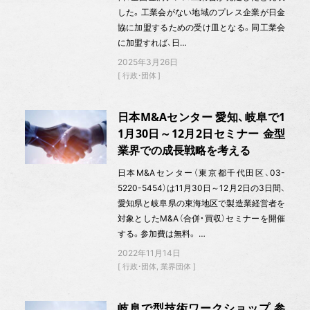
した。工業会がない地域のプレス企業が日金
協に加盟するための受け皿となる。同工業会
に加盟すれば、日…
2025年3月26日
行政・団体
日本M&Aセンター 愛知、岐阜で1
1月30日～12月2日セミナー 金型
業界での成長戦略を考える
日本M&Aセンター（東京都千代田区、03-
5220-5454）は11月30日～12月2日の3日間、
愛知県と岐阜県の東海地区で製造業経営者を
対象としたM&A（合併・買収）セミナーを開催
する。参加費は無料。 …
2022年11月14日
行政・団体
業界団体
岐阜で型技術ワークショップ 参