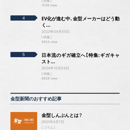
特集
7038 view
EV化が進む中、金型メーカーはどう動
く...
2023年04月05日
特集
6954 view
日本流のギガ確立へ【特集:ギガキャ
スト...
2024年10月04日
特集
6838 view
金型新聞のおすすめ記事
金型しんぶんとは？
2021年4月1日
コラム