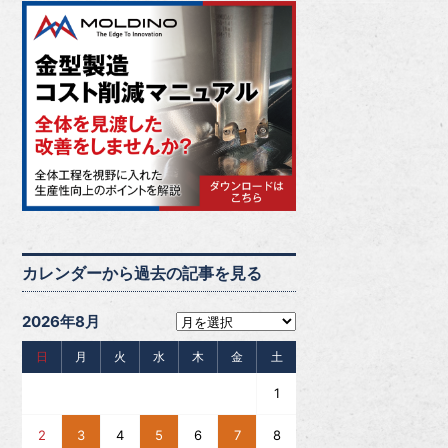
カレンダーから過去の記事を見る
2026年8月
日
月
火
水
木
金
土
1
2
3
4
5
6
7
8