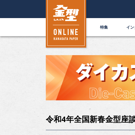
特集
イン
令和4年全国新春金型座