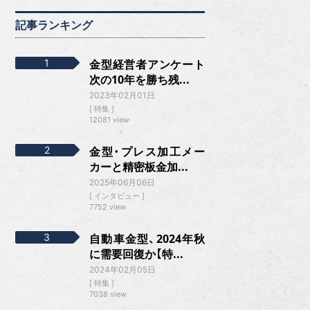
記事ランキング
金型経営者アンケート
次の10年を勝ち残...
2023年02月01日
特集
12081 view
金型・プレス加工メー
カーと精密板金加...
2025年06月06日
インタビュー
7752 view
自動車金型、2024年秋
に需要回復か【特...
2024年02月05日
特集
7038 view