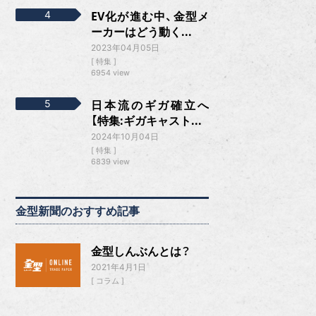
EV化が進む中、金型メ
ーカーはどう動く...
2023年04月05日
特集
6954 view
日本流のギガ確立へ
【特集:ギガキャスト...
2024年10月04日
特集
6839 view
金型新聞のおすすめ記事
金型しんぶんとは？
2021年4月1日
コラム