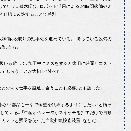
している。鈴木氏は、ロボット活用による24時間稼働やミ
木仕様に改造することで差別
人稼働、段取りの効率化を進めている。「持っている設備の
る」とも。
扱いも難しく、加工中にミスをすると復旧に時間とコスト
してもらうことが大切」と述べた。
社との間で仕事を融通し合うことも必要」とも語った。
小さい部品も一括で金型を供給するようにしたい」と語っ
資している。「生産オペレータがスイッチを押すだけで自動
「カメラと照明を使った自動外観検査装置」などだ。