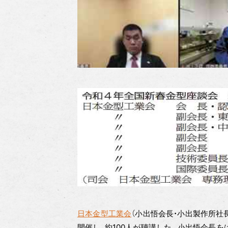
日本金型工業会
（小出悟会長・小出製作所社
開催し、約100人が聴講した。小出悟会長