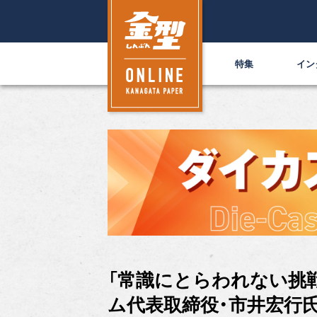
特集
イン
「常識にとらわれない挑
ム代表取締役・市井宏行