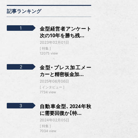
記事ランキング
金型経営者アンケート
次の10年を勝ち残...
2023年02月01日
特集
12075 view
金型・プレス加工メー
カーと精密板金加...
2025年06月06日
インタビュー
7734 view
自動車金型、2024年秋
に需要回復か【特...
2024年02月05日
特集
7034 view