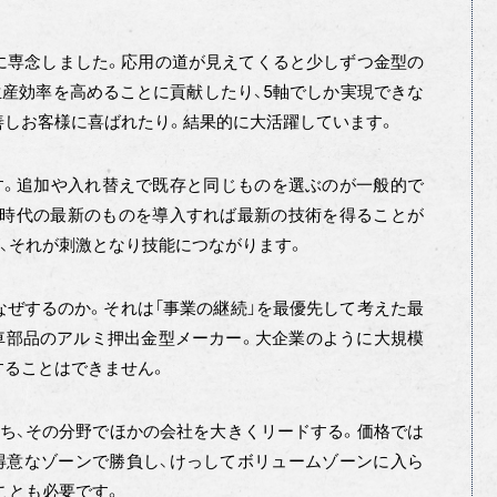
に専念しました。応用の道が見えてくると少しずつ金型の
産効率を高めることに貢献したり、5軸でしか実現できな
善しお客様に喜ばれたり。結果的に大活躍しています。
ます。追加や入れ替えで既存と同じものを選ぶのが一般的で
の時代の最新のものを導入すれば最新の技術を得ることが
、それが刺激となり技能につながります。
ぜするのか。それは「事業の継続」を最優先して考えた最
車部品のアルミ押出金型メーカー。大企業のように大規模
することはできません。
ち、その分野でほかの会社を大きくリードする。価格では
得意なゾーンで勝負し、けっしてボリュームゾーンに入ら
ことも必要です。