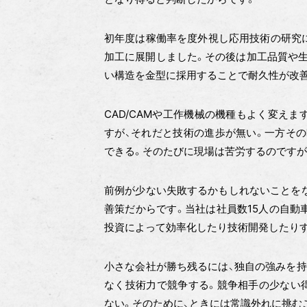
初年度は稼働率を度外視し応用技術の研究
加工に展開しました。その後は加工品質や生
い構造を金型に採用することで耐久性が改
CAD/CAMや工作機械の機種もよく変え
すが、それだと技術の進歩が無い。一方そ
できる。そのたびに現場は苦労するのですが
前例が少ない失敗するかもしれないことをな
善策だからです。当社は社員数15人の自動
投資によって効率化したり技術開発したり
小さな会社が勝ち残るには、独自の強みを持
なく技術力で競争する。競争相手の少ない
ない。そのために、ときには常識外れに挑む