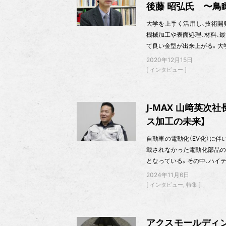
後藤 昭弘氏 〜鳥
大学を上手く活用し、技術開
機械加工や表面処理、材料、最
て良い金型が出来上がる。大
2020年12月15日
インタビュー
J‐MAX 山﨑英次
ス加工の未来】
自動車の電動化（EV化）に
載されなかった電動化部品の
となっている。その中、ハイ
2024年11月6日
インタビュー
特集
アクスモールディン