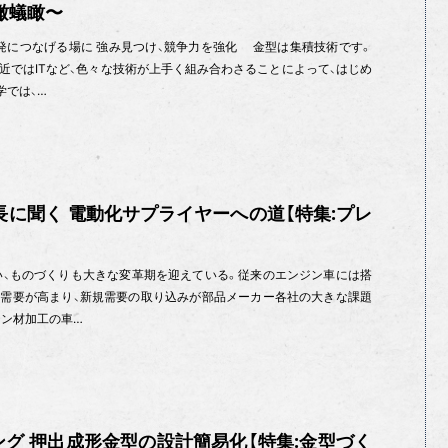
瞰蟻瞰〜
発につなげる場に 強み見つけ、競争力を強化 金型は集積技術です。
近ではITなど、色々な技術が上手く組み合わさることによって、はじめ
学では、…
社長に聞く 電動化サプライヤーへの道【特集:プレ
伴い、ものづくりも大きな変革期を迎えている。従来のエンジン車には搭
需要が高まり、新規需要の取り込みが部品メーカー各社の大きな課題
テン材加工の車…
グ 押出成形金型の設計簡易化【特集:金型づく