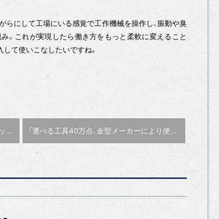
がらにして工場にいる感覚で工作機械を操作し、振動や臭
組み。これが実現したら働き方をもっと柔軟に変えること
入して使いこなしたいですね。
次の記事 :
開幕
「選べる工具40万点、金型メーカーにより便利に使ってほしい」さくさく社長・溝口典宏氏