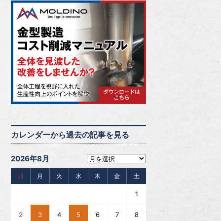
カレンダーから過去の記事を見る
2026年8月
日
月
火
水
木
金
土
1
2
3
4
5
6
7
8