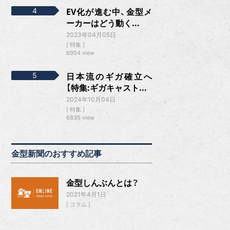
EV化が進む中、金型メ
ーカーはどう動く...
2023年04月05日
特集
6954 view
日本流のギガ確立へ
【特集:ギガキャスト...
2024年10月04日
特集
6835 view
金型新聞のおすすめ記事
金型しんぶんとは？
2021年4月1日
コラム