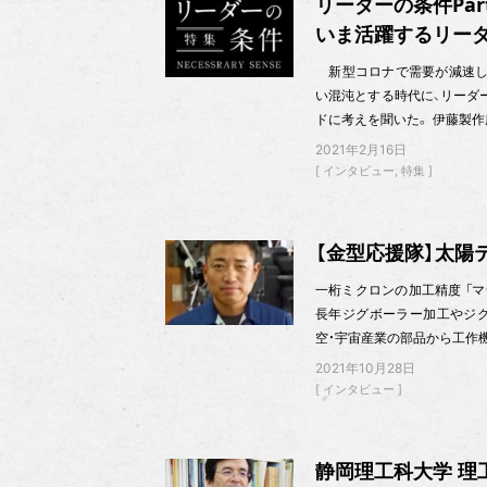
リーダーの条件Par
いま活躍するリー
新型コロナで需要が減速し
い混沌とする時代に、リーダ
ドに考えを聞いた。 伊藤製作
2021年2月16日
インタビュー
特集
【金型応援隊】太陽
一桁ミクロンの加工精度 「
長年ジグボーラー加工やジグ
空・宇宙産業の部品から工作
2021年10月28日
インタビュー
静岡理工科大学 理