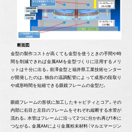
断面図
金型の製作コストが高くても金型を使うときの手間や時
間を削減できれば金属AMを金型づくりに活用するメリ
ットは十分に出る。前澤金型と福井県工業技術センター
が開発したのは、独自の温調配管によって成形の段取り
や成形時間を短縮できる眼鏡フレームの金型だ。
眼鏡フレームの形状に加工したキャビティとコア。その
内部に右目と左目のフレームをそれぞれ縦断する水管が
流れる。水管はフレームに沿って2つに分かれ再び1本に
つながる。金属AMにより金属粉末材料（マルエマージン