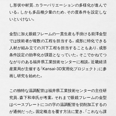
し形状や材質、カラーバリエーションの多様化が進んで
いる。しかも多品種少量のため、その度条件を設定しな
いといけない。
金型に加え眼鏡フレームの一貫生産も手掛ける前澤金型
では技術者が複数の工程を担当する。成形に特化できる
人材が組み立ての川下工程を担当することもあり、成形
条件設定の効率化が課題となっていた。そこでかねてつ
ながりのある福井県工業技術センターに相談。近畿経済
産業局が主催する「Kansai‐3D実用化プロジェクト」に参
画し研究を始めた。
この独特な温調配管は福井県工業技術センターの主任研
究員、森下和幸氏が考案。それまで眼鏡フレームの金型
はベースプレートにコの字の温調配管を切削加工するの
が通例だった。固定概念を覆す方法に驚き、「これなら課