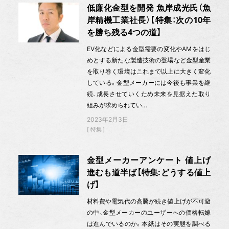
低廉化金型を開発 魚岸成光氏（魚
岸精機工業社長）【特集：次の10年
を勝ち残る4つの道】
EV化などによる金型需要の変化やAMをはじ
めとする新たな製造技術の登場など金型産業
を取り巻く環境はこれまで以上に大きく変化
している。金型メーカーには今後も事業を継
続、成長させていくため未来を見据えた取り
組みが求められてい…
2023年2月3日
特集
金型メーカーアンケート 値上げ
進むも道半ば【特集:どうする値上
げ】
材料費や電気代の高騰が続き値上げが不可避
の中、金型メーカーのユーザーへの価格転嫁
は進んでいるのか。本紙はその実態を調べる