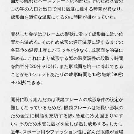
面から離れたベースプレートの内部だ。そのため水管の
コの字の入口と出口で同じ温度に達する時間が異なり、
成形面を適切な温度にするのに時間が掛かっていた。
開発した金型はフレームの形状に沿って成形面に近い位
置から温める。そのため成形の適正温度に達するまでの
各部位の温度上昇にバラツキが少なく、成形面を的確に
温める。これにより成形する際の温度調整の段取り時間
を約半分（20分→10分）、また形成面を均一に冷却できる
ことから1ショットあたりの成形時間も15秒短縮（90秒
→75秒）できる。
開発に取り組んだのは眼鏡フレームの成形条件の設定が
難しくなっているためだ。眼鏡フレームは細長い形状の
ため金型に樹脂を充填する際、急速に冷え固まりやす
い。そのため水管に温水を流し保温し成形する。しかし
近年、スポーツ用やファッション性に富んだ眼鏡が登場