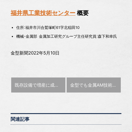
福井県工業技術センター
概要
住所：福井市川合鷲塚町61字北稲田10
機械・金属部 金属加工研究グループ主任研究員：森下和幸氏
金型新聞2022年5月10日
前の記事 :
次の記事 :
既存設備で増産に成功した南信精機製作所のAM活用術
金型でも金属AM技術の活用が広がる理由
関連記事