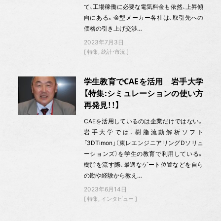
て、工場稼働に必要な電気料金も依然、上昇傾
向にある。金型メーカー各社は、取引先への
価格の引き上げ交渉…
2023年7月3日
特集
統計・市況
学生教育でCAEを活用 岩手大学
【特集:シミュレーションの使い方
再発見！！】
CAEを活用しているのは企業だけではない。
岩手大学では、樹脂流動解析ソフト
「3DTimon」（東レエンジニアリングDソリュ
ーションズ）を学生の教育で利用している。
樹脂を流す際、最適なゲート位置などを自ら
の勘や経験から教え…
2023年6月14日
特集
インタビュー