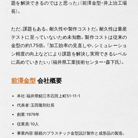
題を解決できるのではと思った」（前澤金型・井上治工場
長）。
ただ、課題もある。耐久性や製作コストだ。耐久性は量産
テストに至っていないため未知数。製作コストは従来の
金型の約1.75倍。「加工効率の見直しや、シミュレーショ
ン精度の向上などにより課題を解決し実用できるレベル
に高めていきたい」（福井県工業技術センター・森下氏）。
前澤金型
会社概要
本社：福井県鯖江市石田上町51-11-1
代表者：玉田隆則社長
創業：1979年
従業員：10人
事業内容：眼鏡のプラスチック金型設計製作と成形品の製造。