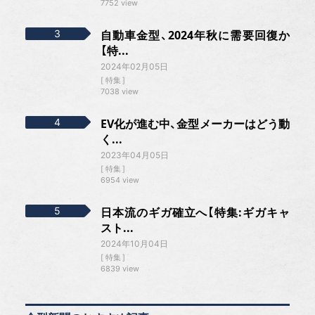
7752 view
自動車金型、2024年秋に需要回復か
【特...
2024年02月05日
特集
7038 view
EV化が進む中、金型メーカーはどう動
く...
2023年04月05日
特集
6954 view
日本流のギガ確立へ【特集:ギガキャ
スト...
2024年10月04日
特集
6839 view