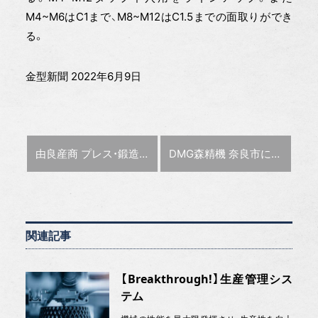
M4~M6はC1まで、M8~M12はC1.5までの面取りができ
る。
金型新聞 2022年6月9日
前の記事 :
次の記事 :
由良産商 プレス・鍛造金型の長寿命化実現する超強度六角穴付ボルトを発売
DMG森精機 奈良市に本社移転、今年7月から
関連記事
【Breakthrough!】生産管理シス
テム