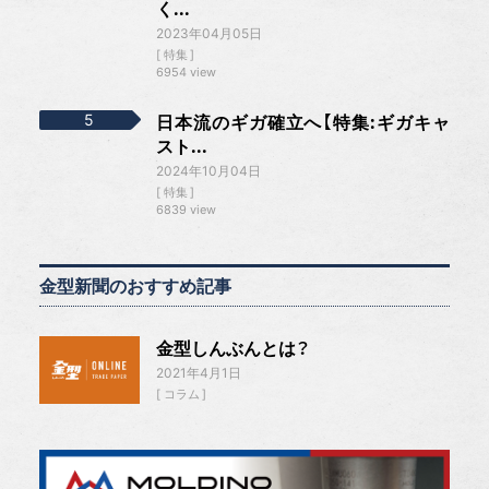
く...
2023年04月05日
特集
6954 view
日本流のギガ確立へ【特集:ギガキャ
スト...
2024年10月04日
特集
6839 view
金型新聞のおすすめ記事
金型しんぶんとは？
2021年4月1日
コラム