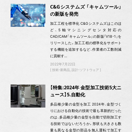
C&Gシステムズ 「キャムツール」
の新版を発売
加工工程を標準化 C&Gシステムズはこのほ
ど、5軸マシニングセンタ対応の
CAD/CAM「キャムツール」の新版「V18・1」を
リリースした。加工工程の標準化をサポート
する機能を追加するなど、作業者の工数削減
に貢献す…
2022年7月22日
技術・新商品
設計・ソフトウェア
【特集:2024年 金型加工技術5大ニ
ュース】5.自動化
多品種少量の金型を加工 2024年、金型づく
りにおける自動化の技術で最も革新的だった
のは、多品種少量の金型を自動で切削加工す
る技術ではないだろうか。形状も大きさも数
量も異なる金型の部品を無人運転で加工す