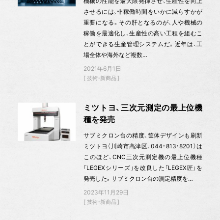
機械の性能を最大限発揮させ、生産性を向上
させるには、非稼働時間をいかに減らすかが
重要になる。その肝となるのが、人や機械の
稼働を最適化し、生産性の高い工程を組むこ
とができる生産管理システムだ。近年は、工
場全体や海外など複数…
2021年6月1日
技術・新商品
ミツトヨ、三次元測定の最上位機
種を発売
サブミクロン台の精度、筐体デザインも刷新
ミツトヨ（川崎市高津区、044・813・8201）は
このほど、CNC三次元測定機の最上位機種
「LEGEXシリーズ」を改良した「LEGEX匠」を
発売した。サブミクロン台の測定精度を…
2023年11月29日
技術・新商品