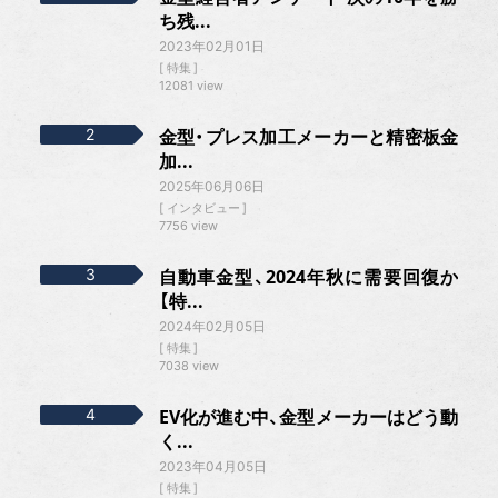
ち残...
2023年02月01日
特集
12081 view
金型・プレス加工メーカーと精密板金
加...
2025年06月06日
インタビュー
7756 view
自動車金型、2024年秋に需要回復か
【特...
2024年02月05日
特集
7038 view
EV化が進む中、金型メーカーはどう動
く...
2023年04月05日
特集