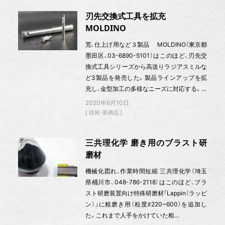
刃先交換式工具を拡充
MOLDINO
荒、仕上げ用など３製品 MOLDINO（東京都
墨田区、03-6890-5101）はこのほど、刃先交
換式工具シリーズから高送りラジアスミルな
ど3製品を発売した。製品ラインアップを拡
充し、金型加工の多様なニーズに対応する。…
2020年6月10日
技術・新商品
三共理化学 磨き用のブラスト研
磨材
機械化図れ、作業時間短縮 三共理化学（埼玉
県桶川市、048-786-2118）はこのほど、ブラ
スト研磨装置向け特殊研磨材「Lappin（ラッピ
ン）」に粗磨き用（粒度♯220~600）を追加し
た。これまで人手をかけていた粗…