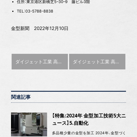
住所：東京港区新橋芝5–30–9 藤ビル3階
TEL：03-5788-8838
金型新聞 2022年12月10日
前の記事 :
次の記事 :
ダイジェット工業 高能率に肩削りできる刃先交換式カッタを発売
ダイジェット工業 高能率に肩削りできる刃先交換式カッタを発売
関連記事
【特集:2024年 金型加工技術5大ニ
ュース】5.自動化
多品種少量の金型を加工 2024年、金型づく