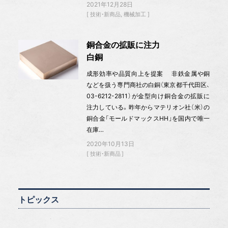
2021年12月28日
技術・新商品
機械加工
銅合金の拡販に注力
白銅
成形効率や品質向上を提案 非鉄金属や銅
などを扱う専門商社の白銅（東京都千代田区、
03-6212-2811）が金型向け銅合金の拡販に
注力している。昨年からマテリオン社（米）の
銅合金「モールドマックスHH」を国内で唯一
在庫…
2020年10月13日
技術・新商品
トピックス