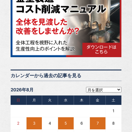
カレンダーから過去の記事を見る
2026年8月
日
月
火
水
木
金
土
1
2
3
4
5
6
7
8