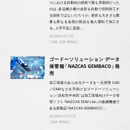
りにおける自動化の技術で最も革新的だった
のは、多品種少量の金型を自動で切削加工す
る技術ではないだろうか。形状も大きさも数
量も異なる金型の部品を無人運転で加工す
る。人手不足に直面…
2025年1月17日
特集
技術・新商品
ゴードーソリューション データ
保管箱『NAZCA5 GEMBACO』発
売
加工現場のあらゆるデータを一元管理 CAD
／CAMなどを手掛けるゴードーソリューシ
ョン（浜松市中央区）は加工現場向けデータ管
理ソフト「NAZCA5 EDM Lite」の後継機種で
ある新製品「NAZCA5 GEMBACO（…
2025年12月17日
技術・新商品