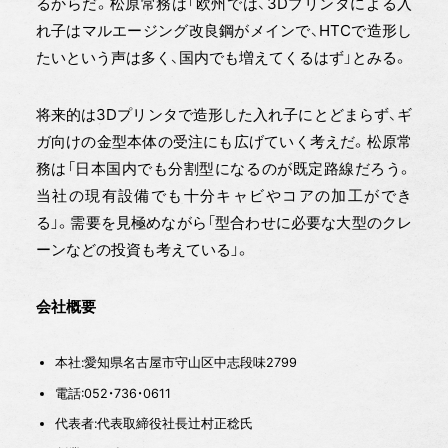
るからだ。松原常務は「欧州では、3Dプリンタによる入
れ子はマルエージング改良鋼がメインで、HTCで造形し
たいという声は多く、国内でも増えてくるはず」とみる。
将来的は3Dプリンタで造形した入れ子にとどまらず、ギ
ガ向けの金型本体の受注にも広げていく考えだ。松原常
務は「日本国内でも分割型になるのが既定路線だろう。
当社の現有設備でも十分キャビやコアの加工ができ
る」。需要を見極めながら「型合わせに必要な大型のクレ
ーンなどの投資も考えている」。
会社概要
本社:愛知県名古屋市守山区中志段味2799
電話:052・736・0611
代表者:代表取締役社長辻村正稔氏