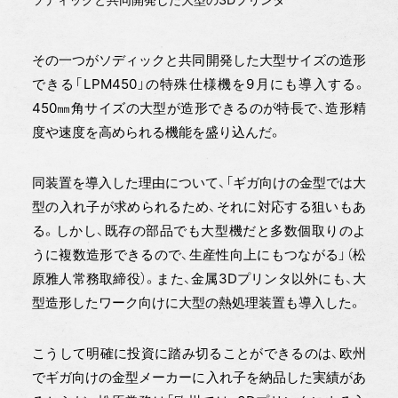
その一つがソディックと共同開発した大型サイズの造形
できる「LPM450」の特殊仕様機を9月にも導入する。
450㎜角サイズの大型が造形できるのが特長で、造形精
度や速度を高められる機能を盛り込んだ。
同装置を導入した理由について、「ギガ向けの金型では大
型の入れ子が求められるため、それに対応する狙いもあ
る。しかし、既存の部品でも大型機だと多数個取りのよ
うに複数造形できるので、生産性向上にもつながる」（松
原雅人常務取締役）。また、金属3Dプリンタ以外にも、大
型造形したワーク向けに大型の熱処理装置も導入した。
こうして明確に投資に踏み切ることができるのは、欧州
でギガ向けの金型メーカーに入れ子を納品した実績があ