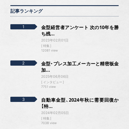
記事ランキング
金型経営者アンケート 次の10年を勝
ち残...
2023年02月01日
特集
12081 view
金型・プレス加工メーカーと精密板金
加...
2025年06月06日
インタビュー
7751 view
自動車金型、2024年秋に需要回復か
【特...
2024年02月05日
特集
7038 view