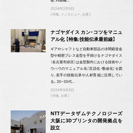
後、内燃機…
2024年2月9日
特集
インタビュー
企業
ナゴヤダイス カン・コツをマニュ
アル化 【特集:技能伝承最前線】
ギアやシャフトなど自動車部品の冷間鍛造金
型や精密プレス金型を手掛けるナゴヤダイス
（名古屋市緑区）は金型製作における技術やノ
ウハウのマニュアル化（言語化・数値化）を図
り、若手の技能伝承や人材育成に活用してい
る。20~30代…
2024年9月6日
特集
企業
NTTデータザムテクノロジーズ
大阪に3Dプリンタの開発拠点を
設立