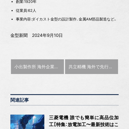
創業:1920年
従業員:62人
事業内容:ダイカスト金型の設計製作、金属AM部品製造など。
金型新聞 2024年9月10日
前の記事 :
次の記事 :
小出製作所 海外企業との提携でギガに挑む【特集:ギガキャストの現在地】
共立精機 海外で先行してギガに挑む【特集:ギガキャストの現在地】
関連記事
三菱電機 誰でも簡単に高品位加
工【特集：放電加工〜最新技術はこ