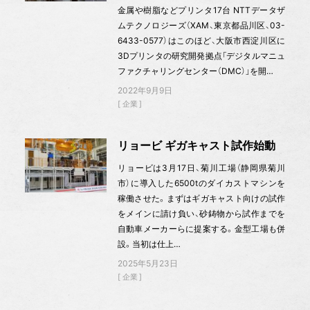
金属や樹脂などプリンタ17台 NTTデータザ
ムテクノロジーズ（XAM、東京都品川区、03-
6433-0577）はこのほど、大阪市西淀川区に
3Dプリンタの研究開発拠点「デジタルマニュ
ファクチャリングセンター（DMC）」を開…
2022年9月9日
企業
リョービ ギガキャスト試作始動
リョービは3月17日、菊川工場（静岡県菊川
市）に導入した6500tのダイカストマシンを
稼働させた。まずはギガキャスト向けの試作
をメインに請け負い、砂鋳物から試作までを
自動車メーカーらに提案する。金型工場も併
設。当初は仕上…
2025年5月23日
企業