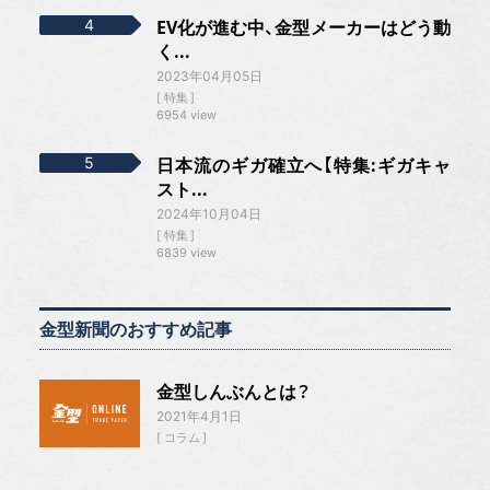
EV化が進む中、金型メーカーはどう動
く...
2023年04月05日
特集
6954 view
日本流のギガ確立へ【特集:ギガキャ
スト...
2024年10月04日
特集
6839 view
金型新聞のおすすめ記事
金型しんぶんとは？
2021年4月1日
コラム