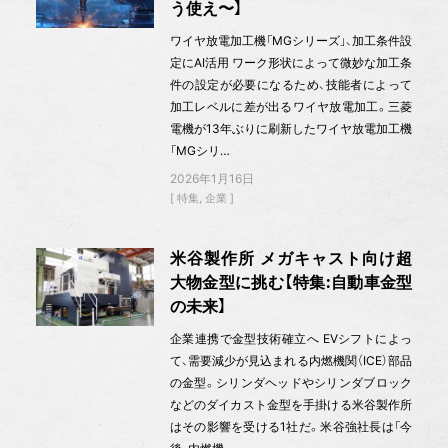
う使え〜】
ワイヤ放電加工機「MGシリーズ」、加工条件設
定にAI活用 ワーク形状によって微妙な加工条
件の設定が必要になるため、技能者によって
加工レベルに差が出るワイヤ放電加工。三菱
電機が13年ぶりに刷新したワイヤ放電加工機
「MGシリ…
2026年1月16日
特集
企業
米谷製作所 メガキャスト向け超
大物金型に挑む【特集:自動車金型
の未来】
企業連携で金型技術確立へ EVシフトによっ
て、需要減少が見込まれる内燃機関（ICE）部品
の金型。シリンダヘッドやシリンダブロック
などのダイカスト金型を手掛ける米谷製作所
はその影響を受ける1社だ。米谷強社長は「今