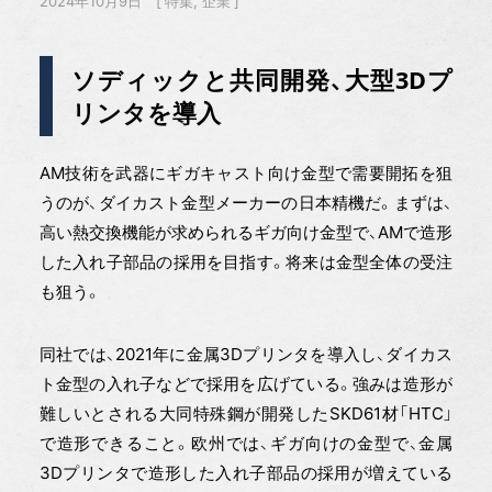
2024年10月9日
特集
企業
ソディックと共同開発、大型3Dプ
リンタを導入
AM技術を武器にギガキャスト向け金型で需要開拓を狙
うのが、ダイカスト金型メーカーの日本精機だ。まずは、
高い熱交換機能が求められるギガ向け金型で、AMで造形
した入れ子部品の採用を目指す。将来は金型全体の受注
も狙う。
同社では、2021年に金属3Dプリンタを導入し、ダイカス
ト金型の入れ子などで採用を広げている。強みは造形が
難しいとされる大同特殊鋼が開発したSKD61材「HTC」
で造形できること。欧州では、ギガ向けの金型で、金属
3Dプリンタで造形した入れ子部品の採用が増えている